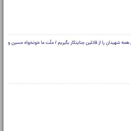
همه شهیدان را از قاتلین جنایتکار بگیریم / ملّت ما خونخواه حسین و