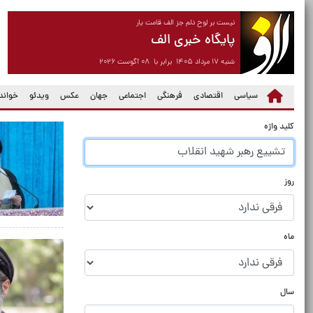
نیست بر لوح دلم جز الف قامت یار
پایگاه خبری الف
شنبه ۱۷ مرداد ۱۴۰۵ برابر با ۰۸ آگوست ۲۰۲۶
سیاسی
اقتصادی
فرهنگی
اجتماعی
جهان
عکس
ویدئو
خواندن
کلید واژه
روز
ماه
سال