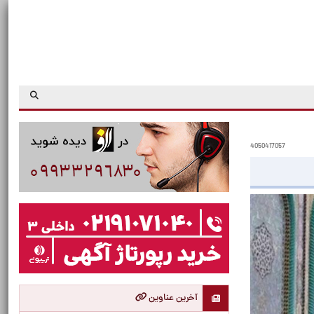
4050417057
آخرین عناوین