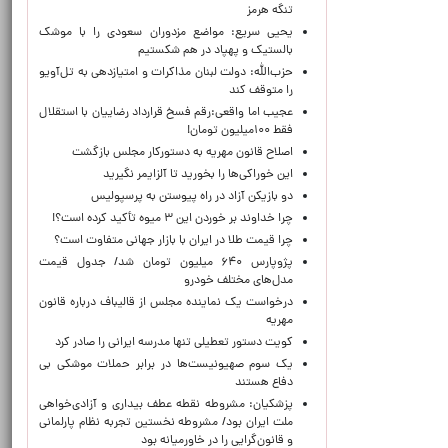
تنگه هرمز
یحیی سریع: مواضع مزدوران سعودی را با موشک
بالستیک و پهپاد در هم شکستیم
حزب‌الله: دولت لبنان مذاکرات و امتیازدهی به تل‌آویو
را متوقف کند
عجیب اما واقعی:رقم فسخ قرارداد رضاییان با استقلال
فقط ۱۰۰میلیون تومان!
اصلاح قانون مهریه به دستورکار مجلس بازگشت
این خوراکی‌ها را بخورید تا آلزایمر نگیرید
دو بازیکن آزاد در راه پیوستن به پرسپولیس
چرا خداوند بر خوردن این ۳ میوه تأکید کرده است؟!
چرا قیمت طلا در ایران با بازار جهانی متفاوت است؟
پژوپارس ۶۴۰ میلیون تومان شد/ جدول قیمت
مدل‌های مختلف خودرو
درخواست یک نماینده مجلس از قالیباف درباره قانون
مهریه
کویت دستور تعطیلی تنها مدرسه ایرانی را صادر کرد
یک‌ سوم صهیونیست‌ها در برابر حملات موشکی بی
دفاع هستند
پزشکیان: مشروطه نقطه عطف بیداری و آزادی‌خواهی
ملت ایران بود/ مشروطه نخستین تجربه نظام پارلمانی
و قانون‌گرایی را در خاورمیانه بود