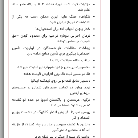
جزئیات ثبت ادعا، تهیه نقشه UTM و ارائه مادر سند
اعلام شد
تلگراف: جنگ علیه ایران ممکن است به یکی از
اشتباهات تاریخ تبدیل شود
خطر پنهان التهاب لثه برای استخوان‌ها
فرمان اجرایی دوباره ترامپ برای محدود کردن «حق
تابعیت بر اساس تولد»
پرداخت مطالبات بازنشستگان در اولویت تأمین
اجتماعی؛ پیگیری برای تأمین منابع ادامه دارد
مراقب علائم هپاتیت باشید!
محسن رضایی دبیر جدید شورایعالی امنیت ملی شد
طلا در مسیر ثبت بالاترین افزایش قیمت هفته
دستیار سابق قلعه‌نویی روی نیمکت ایتالیا
تردد روان در تمامی محورهای شمالی و مسیرهای
مرزهای اربعین
ترکیه، عربستان و پاکستان امروز در جده توافقنامه
نظامی مشترک امضا می‌کنند
بررسی ضوابط افزایش اعتبار کالابرگ در نشست وزرای
اقتصاد و کار
والدین با تخلف سرویس مدارس چه کنند؟/ از هزینه
اضافه تا معطلی دانش‌آموز
روایت نادرست از جنگ بر سَر تنگه هرمز