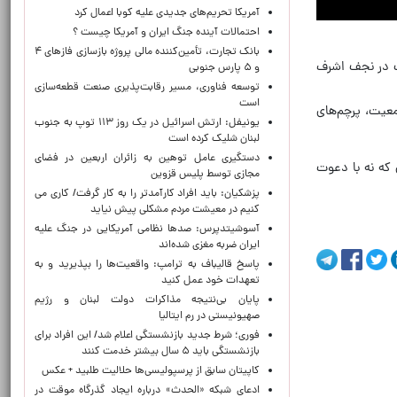
آمریکا تحریم‌های جدیدی علیه کوبا اعمال کرد
احتمالات آینده جنگ ایران و آمریکا چیست ؟
بانک تجارت، تأمین‌کننده مالی پروژه بازسازی فازهای ۴
شنبه در میان انبوه جمعیت در نجف اشرف
و ۵ پارس جنوبی
توسعه فناوری، مسیر رقابت‌پذیری صنعت قطعه‌سازی
است
معیت، پرچم‌های
یونیفل: ارتش اسرائیل در یک روز ۱۱۳ توپ به جنوب
لبنان شلیک کرده است
دستگیری عامل توهین به زائران اربعین در فضای
 که نه با دعوت
مجازی توسط پلیس قزوین
پزشکیان: باید افراد کارآمدتر را به کار گرفت/ کاری می
کنیم در معیشت مردم مشکلی پیش نیاید
آسوشیتدپرس: صدها نظامی آمریکایی در جنگ علیه
ایران ضربه مغزی شده‌اند
پاسخ قالیباف به ترامپ: واقعیت‌ها را بپذیرید و به
تعهدات خود عمل کنید
پایان بی‌نتیجه مذاکرات دولت لبنان و رژیم
صهیونیستی در رم ایتالیا
فوری؛ شرط جدید بازنشستگی اعلام شد/ این افراد برای
بازنشستگی باید ۵ سال بیشتر خدمت کنند
کاپیتان سابق از پرسپولیسی‌ها حلالیت طلبید + عکس
ادعای شبکه «الحدث» درباره ایجاد گذرگاه موقت در