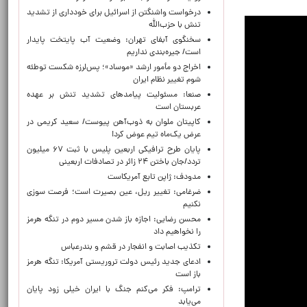
درخواست واشنگتن از اسرائیل برای خودداری از تشدید
تنش با حزب‌الله
سخنگوی آبفای تهران: وضعیت آب پایتخت پایدار
است/ جیره‌بندی نداریم
اخراج دو مأمور ارشد «موساد»؛ پس‌لرزه شکست توطئه
شوم تغییر نظام ایران
صنعا: مسئولیت پیامدهای تشدید تنش بر عهده
عربستان است
کاپیتان ملوان به ذوب‌آهن پیوست/ سعید کریمی در
عرض یک‌ماه تیم عوض کرد!
پایان طرح ترافیکی اربعین پلیس با ثبت ۶۷ میلیون
تردد/جان باختن ۲۴ زائر در تصادفات اربعینی
مدودف: ژاپن تابع آمریکاست
ضرغامی: تغییر ریل، عین بصیرت است؛ فرصت سوزی
نکنیم
محسن رضایی: اجازه باز شدن مسیر دوم در تنگه هرمز
را نخواهیم داد
تکذیب اصابت و انفجار در قشم و بندرعباس
ادعای جدید رئیس دولت تروریستی آمریکا: تنگه هرمز
باز است
ترامپ: فکر می‌کنم جنگ با ایران خیلی زود پایان
می‌یابد