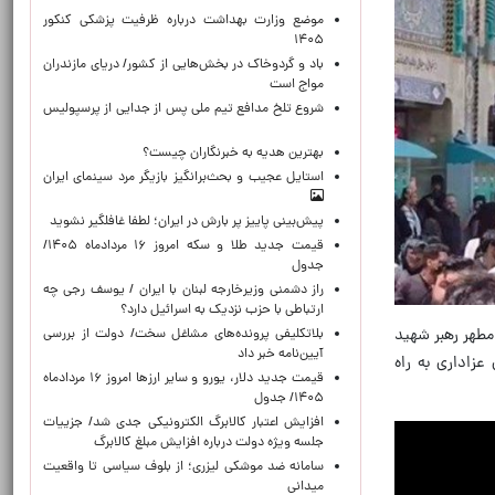
موضع وزارت بهداشت درباره ظرفیت پزشکی کنکور
۱۴۰۵
باد و گردوخاک در بخش‌هایی از کشور/ دریای مازندران
مواج است
شروع تلخ مدافع تیم ملی پس از جدایی از پرسپولیس
بهترین هدیه به خبرنگاران چیست؟
استایل عجیب و بحث‌برانگیز بازیگر مرد سینمای ایران
پیش‌بینی پاییز پر بارش در ایران؛ لطفا غافلگیر نشوید
قیمت جدید طلا و سکه امروز ۱۶ مردادماه ۱۴۰۵/
جدول
راز دشمنی وزیرخارجه لبنان با ایران / یوسف رجی چه
ارتباطی با حزب نزدیک به اسرائیل دارد؟
مطهر رهبر شهید
بلاتکلیفی پرونده‌های مشاغل سخت/ دولت از بررسی
آیین‌نامه خبر داد
عزاداری به راه
قیمت جدید دلار، یورو و سایر ارزها امروز ۱۶ مردادماه
۱۴۰۵/ جدول
افزایش اعتبار کالابرگ الکترونیکی جدی شد/ جزییات
جلسه ویژه دولت درباره افزایش مبلغ کالابرگ
سامانه ضد موشکی لیزری؛ از بلوف سیاسی تا واقعیت
میدانی