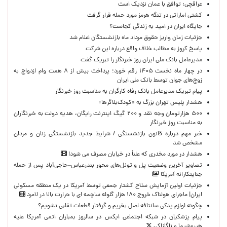
عراقچی: توافق با عمان نزدیک است
کشتی اماراتی در تنگه هرمز مورد حمله قرار گرفت
جایگاه ایران در امید به زندگی کجاست؟
جزئیات زمان واریز حقوق مرداد ماه بازنشستگان اعلام شد
پاسخ کروز به مطالب خلاف واقع درباره این شرکت
مدیرعامل بانک ملی ایران روز خبرنگار را تبریک گفت
در چهار ماه نخست ۱۴۰۵ رقم خورد؛ پرداخت بیش از ۸ همت وام ازدواج به
زوج‌های جوان توسط بانک ملی ایران
پیام تبریک مدیرعامل بانک رفاه کارگران به مناسبت روز خبرنگار
هشدار پلیس تهران بزرگ به «کودک‌بلاگرها»
۵۰۰ هزارتومان وجه نقد و ۲۰۰ گیگ اینترنت رایگان، هدیه دولت به خبرنگاران
به مناسبت روز خبرنگار
خبر مهم درباره قانون بازنشستگی / شرایط جدید بازنشستگی زنان و مردان
مشخص شد
هشدار در مورد مخدری که علناً در خیابان مصرف می شود!
تصاویر آخرین وضعیت پل و تونل‌های محور بندرعباس–حاجی‌آباد پس از حمله
جنایتکارانه آمریکا
جزئیات اولین آزمایش سلاح کشتار جمعی توسط آمریکا در یک منطقه مسکونی
ایران| ماجرای هولناک خروج ۱۸۰ هزار گلوله ساچمه ای با حرارت بالا در لامرد
چگونه لوازم یدکی سانتافه اصل بخریم و گرفتار قطعات تقلبی نشویم؟
پیام پزشکیان در شبکه اجتماعی ایکس در سالروز بمباران اتمی آمریکا علیه
هیروشیما و ناگازاکی