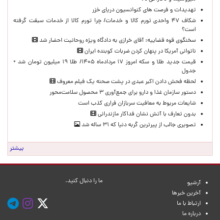
تهدیدات و فرصت های کنوانسیون دریای خزر
شکاف ۴۷ واحدی تورم کالا و خدمات/ چرا تورم کالا از خدمات سبقت گرفته
است؟
سخنگوی قوه قضاییه: آقای خرازی به دادگاه ویژه روحانیت احضار شد
ناتوانی آمریکا در پنهان کردن ضربات کوبنده ایران
قیمت جدید طلا و سکه امروز ۱۷ مردادماه ۱۴۰۵/ طلا ۱۹ میلیون تومان شد +
جدول
لحظه‌ فحش دادن اکبر عبدی در پشت صحنه یک فیلم معروف
دستور سازمان غذا و دارو برای جمع‌آوری ۳ محصول سلامت‌محور
شایعات مربوط به معافیت سربازان فراری کذب است
بدون تعارف با آتش نشان فداکار مازندرانی
تصویری جالب از پیرترین گربه دنیا که ۳۱ ساله شد
بیشتر
ما را دنبال کنید.
آرشیو
آخرین خبرها
ارتباط با ما
درباره ما