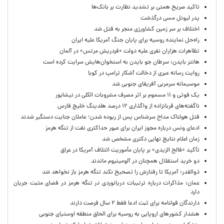
تاکید صریح همتی بر تشدید نظارت بر بانک‌ها
پدر لیونل مسی درگذشت
اختلاف بر سر زمین کشاورزی منجر به قتل شد
راه‌حل نماینده روسیه برای پایان جنگ آمریکا علیه ایران
تظاهرات هزاران نفری علیه دولت «فردریش مرتس» در آلمان
هانتر بایدن: سرطان جو بایدن به استخوان‌هایش سرایت کرده است
روایت رسانه عبری از دخالت آشکار ترامپ در کوبا
موسیمانه سرمربی آفریقای جنوبی شد
یک فوتی و ۱۱ مسموم بر اثر مصرف مشروبات الکلی در نیشابور
ناگفته‌های قربانزاده از واگذاری ۱۲ درصد هلدینگ خلیج فارس
قتل هولناک مداح سرشناس پس از ربوده شدن؛ عاملان جنایت دستگیر شدند
ادعای ونس درباره مجوز ایران برای عبور حداکثری نفت از تنگه هرمز
زمان اعلام نتایج نهایی دکتری مشخص شد
تأکید «فالح الزیدی» بر پایان مأموریت ائتلاف آمریکا در عراق
دو خرید استقلال همچنان در آلومینیوم ماندند
ذوالقدر: آمریکا تا رفتارش را تصحیح نکند تنگه هرمز باز نخواهد شد
عمان: مذاکرات درباره ترتیبات دریانوردی در تنگه هرمز در فضای مثبت جریان
دارد
دارندگان قولنامه برای ثبت ادعا فقط ۲ سال فرصت دارند
هشدار کشورهای اروپایی به روسیه برای الحاق منطقه اوستیای جنوبی