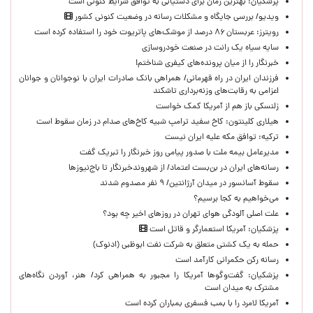
پزشکیان‌: بهترین زمان برای دستیابی به توافق شرایط کنونی است
ویدیو/ بررسی جایگاه و مشکلات رسانه در وضعیت کنونی کشور
رویترز: عربستان ۸۶ درصد از موشک‌های پاتریوت خود را استفاده کرده است
سایه سیاه یک رانت در صنعت خودروسازی
خبرنگار را از میان پرونده‌های کیفری شناختم!
​فرزندان ایران در راه قهرمانی/ همراهی بانک صادرات ایران با نوجوانان و جوانان
اعزامی به رقابت‌های وزنه‌برداری تاشکند
زلنسکی باز هم از آمریکا کمک خواست
هیلاری کلینتون: کاخ سفید ترامپ شبیه کاخ‌های صدام در زمان سقوط است
ترکیه: توافق مکه علیه ایران نیست
مدیرعامل بیمه ملت با صدور پیامی روز خبرنگار را تبریک گفت
رسانه‌های ایران در بن‌بست اعتماد/ از شهروندخبرنگار تا باج‌نیوزها
سقوط آسانسور در میدان آرژانتین/ ۹ نفر مصدوم شدند
می‌خواهیم به کجا برسیم؟
علت اصلی آلودگی هوای تهران در روزهای اخیر چه بود؟
پزشکیان: آمریکا استعمارگر و قاتل است
حمله به یک کشتی متعلق به شرکت نفت ابوظبی (ادنوک)
رسانه رکن حکمرانی کارآمد است
پزشکیان: گفت‌وگوها آمریکا را مجبور به همراهی کرد/ هنر، آوردن نگاه‌های
مشترک به میدان است
آمریکا لامرد را با بمب فسفری بمباران کرده است