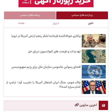
پربازدیدهای سیاسی
پربحث‌های سیاسی
اخیر
دیروز
هفته
پربازدیدهای اخیر
برکناری شوکه‌کننده فرمانده لشکر پنجم ارتش آمریکا در اروپا
تهدیدات و فرصت های کنوانسیون دریای خزر
افشای رسوایی جاسوسی سازمان ملل برای رژیم صهیونیستی
چاک شومر: جنگ ایران اشتغال آمریکا را تخریب کرد؛ ترامپ از
کدام سیاره آمده؟!
آخرین عناوین