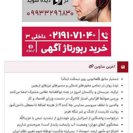
آخرین عناوین
دستیار سابق قلعه‌نویی روی نیمکت ایتالیا
تردد روان در تمامی محورهای شمالی و مسیرهای مرزهای اربعین
ترکیه، عربستان و پاکستان امروز در جده توافقنامه نظامی مشترک امضا می‌کنند
بررسی ضوابط افزایش اعتبار کالابرگ در نشست وزرای اقتصاد و کار
والدین با تخلف سرویس مدارس چه کنند؟/ از هزینه اضافه تا معطلی دانش‌آموز
روایت نادرست از جنگ بر سَر تنگه هرمز
درخواست واشنگتن از اسرائیل برای خودداری از تشدید تنش با حزب‌الله
سخنگوی آبفای تهران: وضعیت آب پایتخت پایدار است/ جیره‌بندی نداریم
اخراج دو مأمور ارشد «موساد»؛ پس‌لرزه شکست توطئه شوم تغییر نظام ایران