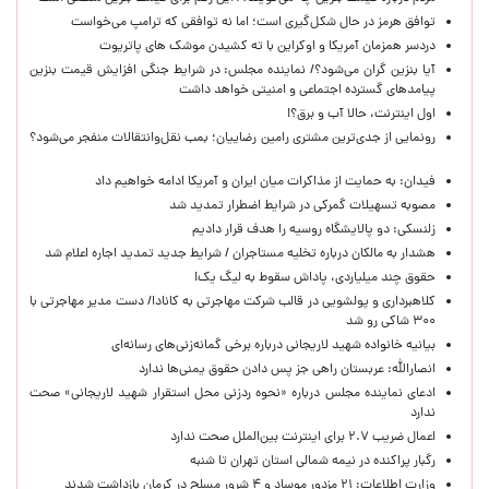
توافق هرمز در حال شکل‌گیری است؛ اما نه توافقی که ترامپ می‌خواست
دردسر همزمان آمریکا و اوکراین با ته کشیدن موشک های پاتریوت
آیا بنزین گران می‌شود؟/ نماینده مجلس: در شرایط جنگی افزایش قیمت بنزین
پیامدهای گسترده اجتماعی و امنیتی خواهد داشت
اول اینترنت، حالا آب و برق؟!
رونمایی از جدی‌ترین مشتری رامین رضاییان؛ بمب نقل‌وانتقالات منفجر می‌شود؟
فیدان: به حمایت از مذاکرات میان ایران و آمریکا ادامه خواهیم داد
مصوبه تسهیلات گمرکی در شرایط اضطرار تمدید شد
زلنسکی: دو پالایشگاه روسیه را هدف قرار دادیم
هشدار به مالکان درباره تخلیه مستاجران / شرایط جدید تمدید اجاره اعلام شد
حقوق چند میلیاردی، پاداش سقوط به لیگ یک!
کلاهبرداری و پولشویی در قالب شرکت مهاجرتی به کانادا/ دست مدیر مهاجرتی با
۳۰۰ شاکی رو شد
بیانیه خانواده شهید لاریجانی درباره برخی گمانه‌زنی‌های رسانه‌ای
انصارالله: عربستان راهی جز پس دادن حقوق یمنی‌ها ندارد
ادعای نماینده مجلس درباره «نحوه ردزنی محل استقرار شهید لاریجانی» صحت
ندارد
اعمال ضریب ۲.۷ برای اینترنت بین‌الملل صحت ندارد
رگبار پراکنده در نیمه شمالی استان تهران تا شنبه
وزارت اطلاعات: ۲۱ مزدور موساد و ۴ شرور مسلح در کرمان بازداشت شدند