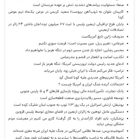
صنعا: مسئولیت پیامدهای تشدید تنش بر عهده عربستان است
کاپیتان ملوان به ذوب‌آهن پیوست/ سعید کریمی در عرض یک‌ماه تیم عوض
کرد!
پایان طرح ترافیکی اربعین پلیس با ثبت ۶۷ میلیون تردد/جان باختن ۲۴ زائر در
تصادفات اربعینی
مدودف: ژاپن تابع آمریکاست
ضرغامی: تغییر ریل، عین بصیرت است؛ فرصت سوزی نکنیم
محسن رضایی: اجازه باز شدن مسیر دوم در تنگه هرمز را نخواهیم داد
تکذیب اصابت و انفجار در قشم و بندرعباس
ادعای جدید رئیس دولت تروریستی آمریکا: تنگه هرمز باز است
ترامپ: فکر می‌کنم جنگ با ایران خیلی زود پایان می‌یابد
آمریکا تحریم‌های جدیدی علیه کوبا اعمال کرد
احتمالات آینده جنگ ایران و آمریکا چیست ؟
بانک تجارت، تأمین‌کننده مالی پروژه بازسازی فازهای ۴ و ۵ پارس جنوبی
توسعه فناوری، مسیر رقابت‌پذیری صنعت قطعه‌سازی است
یونیفل: ارتش اسرائیل در یک روز ۱۱۳ توپ به جنوب لبنان شلیک کرده است
دستگیری عامل توهین به زائران اربعین در فضای مجازی توسط پلیس قزوین
پزشکیان: باید افراد کارآمدتر را به کار گرفت/ کاری می کنیم در معیشت مردم
مشکلی پیش نیاید
آسوشیتدپرس: صدها نظامی آمریکایی در جنگ علیه ایران ضربه مغزی شده‌اند
پاسخ قالیباف به ترامپ: واقعیت‌ها را بپذیرید و به تعهدات خود عمل کنید