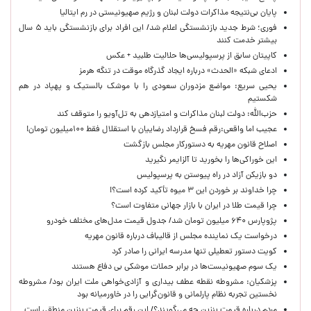
پایان بی‌نتیجه مذاکرات دولت لبنان و رژیم صهیونیستی در رم ایتالیا
فوری؛ شرط جدید بازنشستگی اعلام شد/ این افراد برای بازنشستگی باید ۵ سال
بیشتر خدمت کنند
کاپیتان سابق از پرسپولیسی‌ها حلالیت طلبید + عکس
ادعای شبکه «الحدث» درباره ایجاد گذرگاه موقت در تنگه هرمز
یحیی سریع: مواضع مزدوران سعودی را با موشک بالستیک و پهپاد در هم
شکستیم
حزب‌الله: دولت لبنان مذاکرات و امتیازدهی به تل‌آویو را متوقف کند
عجیب اما واقعی:رقم فسخ قرارداد رضاییان با استقلال فقط ۱۰۰میلیون تومان!
اصلاح قانون مهریه به دستورکار مجلس بازگشت
این خوراکی‌ها را بخورید تا آلزایمر نگیرید
دو بازیکن آزاد در راه پیوستن به پرسپولیس
چرا خداوند بر خوردن این ۳ میوه تأکید کرده است؟!
چرا قیمت طلا در ایران با بازار جهانی متفاوت است؟
پژوپارس ۶۴۰ میلیون تومان شد/ جدول قیمت مدل‌های مختلف خودرو
درخواست یک نماینده مجلس از قالیباف درباره قانون مهریه
کویت دستور تعطیلی تنها مدرسه ایرانی را صادر کرد
یک‌ سوم صهیونیست‌ها در برابر حملات موشکی بی دفاع هستند
پزشکیان: مشروطه نقطه عطف بیداری و آزادی‌خواهی ملت ایران بود/ مشروطه
نخستین تجربه نظام پارلمانی و قانون‌گرایی را در خاورمیانه بود
مردم درباره قیمت بنزین چه می‌گویند؟/ این رقم برای قیمت بنزین منطقی است