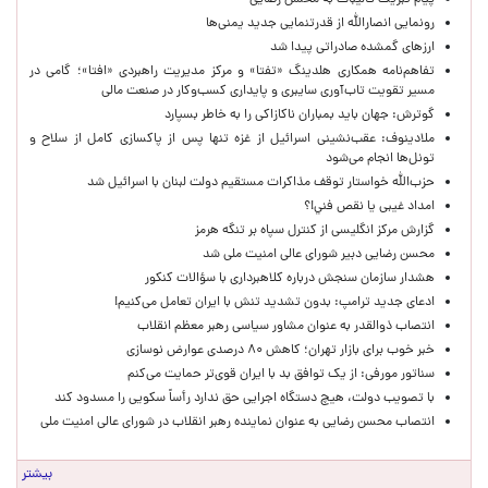
پیام تبریک قالیباف به محسن رضایی
رونمایی انصارالله از قدرتنمایی جدید یمنی‌ها
ارزهای گمشده صادراتی پیدا شد
تفاهم‌نامه همکاری هلدینگ «تفتا» و مرکز مدیریت راهبردی «افتا»؛ گامی در
مسیر تقویت تاب‌آوری سایبری و پایداری کسب‌وکار در صنعت مالی
گوترش: جهان باید بمباران ناکازاکی را به‌ خاطر بسپارد
ملادینوف: عقب‌نشینی اسرائیل از غزه تنها پس از پاکسازی کامل از سلاح و
تونل‌ها انجام می‌شود
حزب‌الله خواستار توقف مذاکرات مستقیم دولت لبنان با اسرائیل شد
امداد غیبی يا نقص فني!؟
گزارش مرکز انگلیسی از کنترل سپاه بر تنگه هرمز
محسن رضایی دبیر شورای عالی امنیت ملی شد
هشدار سازمان سنجش درباره کلاهبرداری با سؤالات کنکور
ادعای جدید ترامپ: بدون تشدید تنش با ایران تعامل می‌کنیم!
انتصاب ذوالقدر به عنوان مشاور سیاسی رهبر معظم انقلاب
خبر خوب برای بازار تهران؛ کاهش ۸۰ درصدی عوارض نوسازی
سناتور مورفی: از یک توافق بد با ایران قوی‌تر حمایت می‌کنم
با تصویب دولت، هیچ دستگاه اجرایی حق ندارد رأساً سکویی را مسدود کند
انتصاب محسن رضایی به عنوان نماینده رهبر انقلاب در شورای عالی امنیت ملی
بیشتر