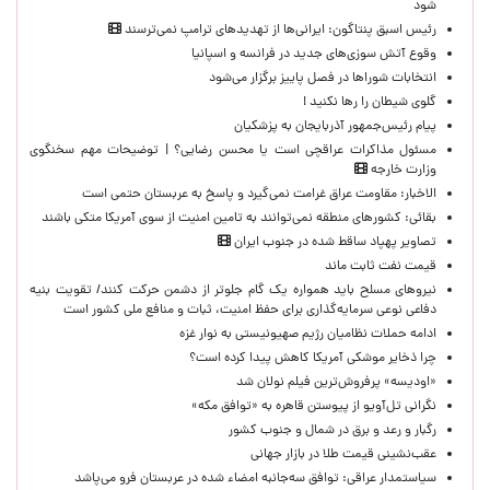
شود
رئیس اسبق پنتاگون: ایرانی‌ها از تهدیدهای ترامپ نمی‌ترسند
وقوع آتش سوزی‌های جدید در فرانسه و اسپانیا
انتخابات شوراها در فصل پاییز برگزار می‌شود
گلوی شیطان را رها نکنید !
پیام رئیس‌جمهور آذربایجان به پزشکیان
مسئول مذاکرات عراقچی است یا محسن رضایی؟ | توضیحات مهم سخنگوی
وزارت خارجه
الاخبار: مقاومت عراق غرامت نمی‌گیرد و پاسخ به عربستان حتمی است
بقائی: کشورهای منطقه نمی‌توانند به تامین امنیت از سوی آمریکا متکی باشند
تصاویر پهپاد ساقط شده در جنوب ایران
قیمت نفت ثابت ماند
نیروهای مسلح باید همواره یک گام جلوتر از دشمن حرکت کنند/ تقویت بنیه
دفاعی نوعی سرمایه‌گذاری برای حفظ امنیت، ثبات و منافع ملی کشور است
ادامه حملات نظامیان رژیم صهیونیستی به نوار غزه
چرا ذخایر موشکی آمریکا کاهش پیدا کرده است؟
«اودیسه» پرفروش‌ترین فیلم نولان شد
نگرانی تل‌آویو از پیوستن قاهره به «توافق مکه»
رگبار و رعد و برق در شمال و جنوب کشور
عقب‌نشینی قیمت طلا در بازار جهانی
سیاستمدار عراقی: توافق سه‌جانبه امضاء شده در عربستان فرو می‌پاشد