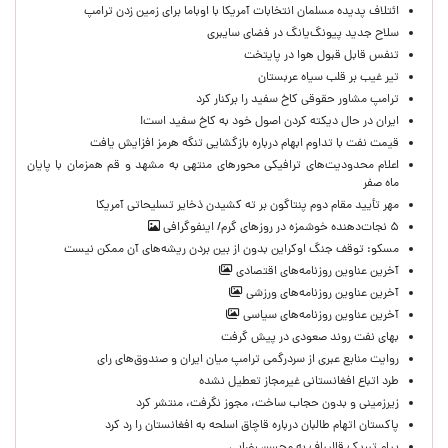
ائتلاف پدیده مسلمان انتخابات آمریکا با اوباما برای زمین زدن ترامپ
سلاح جدید پیونگ‌یانگ در فضای سایبری
تنفس قابل قبول هوا در پایتخت
تیر غیب بر قلب سیاه عربستان
ترامپ مشاور حقوقی کاخ سفید را برکنار کرد
ایران در حال دیکته کردن اصول خود به کاخ سفید است!
قیمت نفت با تداوم ابهام درباره بازگشایی تنگه هرمز افزایش یافت
اعلام محدودیت‌های ترافیکی محورهای منتهی به مشهد و قم همزمان با پایان
ماه صفر
مهر تأیید مقام دوم پنتاگون بر ته کشیدن ذخایر تسلیحاتی آمریکا
۵ نجات‌دهنده خوشمزه در روزهای گرم/ اینفوگرافی
مسکو: توقف جنگ اوکراین بدون از بین بردن ریشه‌های آن ممکن نیست
آخرین عناوین روزنامه‌های اقتصادی
آخرین عناوین روزنامه‌های ورزشی
آخرین عناوین روزنامه‌های سیاسی
بهای نفت روند صعودی در پیش گرفت
روایت منابع عبری از سردرگمی ترامپ میان ایران و صندوق‌های رای
طرد اتباع افغانستانی غیرمجاز تعطیل نشده
زیرزمینی و بدون حجاب ساخت، مجوز نگرفت، منتشر کرد
پاکستان اتهام طالبان درباره قاچاق اسلحه به افغانستان را رد کرد