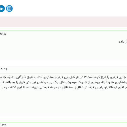
۱۴۰۵/۴/۱۶
 داده
 ۱۴۰۵/۴/۱۶
 چنین تیتری را درج کرده است؟! در هر حال این تیتر با محتوای مطلب هیچ سازگاری ندارد. جا د
یشداوری ها و البته پاره ای از شبهات موجود لااقل یک بار خودشان نیز متن فوق را بخوانند تا
قای اینفانتینو رئیس فیفا در دفاع از استقلال مجموعه فیفا پی ببرند. لطفا این نکته مهم را ب
۱۴۰۵/۴/۱۶