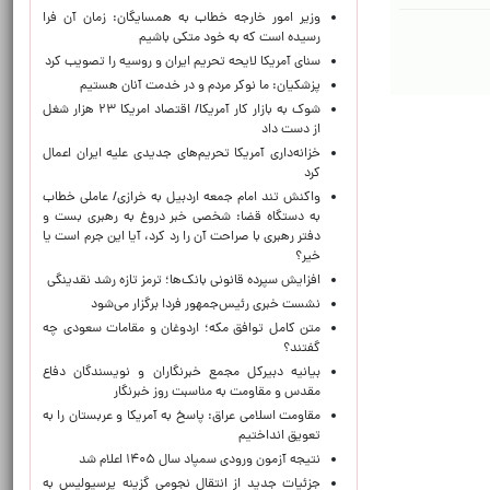
وزیر امور خارجه خطاب به همسایگان: زمان آن فرا
رسیده است که به خود متکی باشیم
سنای آمریکا لایحه تحریم ایران و روسیه را تصویب کرد
پزشکیان: ما نوکر مردم و در خدمت آنان هستیم
شوک به بازار کار آمریکا/ اقتصاد امریکا ۲۳ هزار شغل
از دست داد
خزانه‌داری آمریکا تحریم‌های جدیدی علیه ایران اعمال
کرد
واکنش تند امام جمعه اردبیل به خرازی/ عاملی خطاب
به دستگاه قضا: شخصی خبر دروغ به رهبری بست و
دفتر رهبری با صراحت آن را رد کرد، آیا این جرم است یا
خیر؟
افزایش سپرده قانونی بانک‌ها؛ ترمز تازه رشد نقدینگی
نشست خبری رئیس‌جمهور فردا برگزار می‌شود
متن کامل توافق مکه؛ اردوغان و مقامات سعودی چه
گفتند؟
بیانیه دبیرکل مجمع خبرنگاران و نویسندگان دفاع
مقدس و مقاومت به مناسبت روز خبرنگار
مقاومت اسلامی عراق: پاسخ به آمریکا و عربستان را به
تعویق انداختیم
نتیجه آزمون ورودی سمپاد سال ۱۴۰۵ اعلام شد
جزئیات جدید از انتقال نجومی گزینه پرسپولیس به