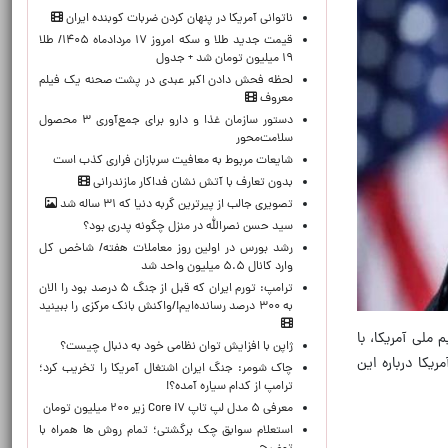
ناتوانی آمریکا در پنهان کردن ضربات کوبنده ایران
قیمت جدید طلا و سکه امروز ۱۷ مردادماه ۱۴۰۵/ طلا
۱۹ میلیون تومان شد + جدول
لحظه‌ فحش دادن اکبر عبدی در پشت صحنه یک فیلم
معروف
دستور سازمان غذا و دارو برای جمع‌آوری ۳ محصول
سلامت‌محور
شایعات مربوط به معافیت سربازان فراری کذب است
بدون تعارف با آتش نشان فداکار مازندرانی
تصویری جالب از پیرترین گربه دنیا که ۳۱ ساله شد
سید حسن نصرالله در منزل چگونه پدری بود؟
رشد بورس در اولین روز معاملات هفته/ شاخص کل
وارد کانال ۵.۵ میلیون واحد شد
ترامپ: تورم ایران که قبل از جنگ ۵ درصد بود را الان
به ۳۰۰ درصد رسانده‌ایم!/واکنش بانک مرکزی را ببینید
ملی آمریکا، با
ژاپن با افزایش توان نظامی خود به دنبال چیست؟
یکا درباره این
چاک شومر: جنگ ایران اشتغال آمریکا را تخریب کرد؛
ترامپ از کدام سیاره آمده؟!
معرفی ۵ مدل لپ تاپ Core i۷ زیر ۲۰۰ میلیون تومان
استعلام سوابق چک برگشتی؛ تمام روش ها همراه با