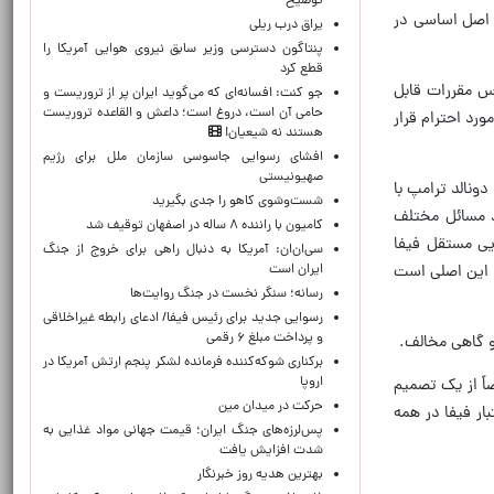
توضیح
ک اصل اساسی در
یراق درب ریلی
پنتاگون دسترسی وزیر سابق نیروی هوایی آمریکا را
قطع کرد
اس مقررات قابل
جو کنت: افسانه‌ای که می‌گوید ایران پر از تروریست و
حامی آن است، دروغ است؛ داعش و القاعده تروریست
رد احترام قرار
هستند نه شیعیان!
افشای رسوایی جاسوسی سازمان ملل برای رژیم
صهیونیستی
ونالد ترامپ با
شست‌وشوی کاهو را جدی بگیرید
د مسائل مختلف
کامیون با راننده ۸ ساله در اصفهان توقیف شد
یی مستقل فیفا
سی‌ان‌ان: آمریکا به دنبال راهی برای خروج از جنگ
ایران است
و این اصلی است
رسانه؛ سنگر نخست در جنگ روایت‌ها
رسوایی جدید برای رئیس فیفا/ ادعای رابطه غیراخلاقی
و پرداخت مبلغ ۶ رقمی
 و گاهی مخالف.
برکناری شوکه‌کننده فرمانده لشکر پنجم ارتش آمریکا در
اروپا
اً از یک تصمیم
حركت در ميدان مين
ار فیفا در همه
پس‌لرزه‌های جنگ ایران؛ قیمت جهانی مواد غذایی به
شدت افزایش یافت
بهترین هدیه روز خبرنگار