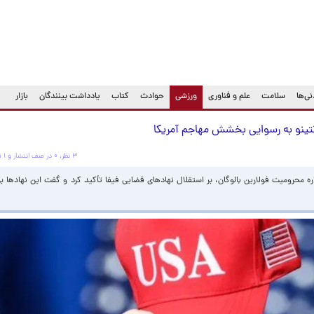
(current)
ی‌ها
سلامت
علم و فناوری
ورزشی
حوادث
کتاب
یادداشت بینندگان
بازار
نتینو به رسوایی بخشش مهاجم آمریکا
۳ نظر، ۰ در صف انتشار و ۱ تکراری یا غیرقابل انتشار
ره محرومیت فولارین بالوگان، بر استقلال نهادهای قضایی فیفا تأکید کرد و گفت این نهادها بر