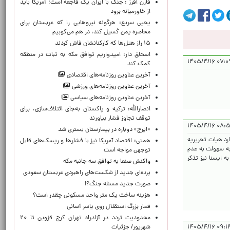
فارن افرز : جنگ با ایران یک فاجعه است؛ آمریکا باید
از خاورمیانه برود
یحیی سریع: هرگونه نیروهایی را که عربستان برای
محاصره یمن گسیل کند، در هم می‌کوبیم
۱۵ راز هتل‌ها که کارکنانشان فاش کردند
اسحاق دار: امیدواریم توافق مکه به ثبات در منطقه
۰۷:۰۹:۱۵ 
کمک کند
آخرین عناوین روزنامه‌های اقتصادی
آخرین عناوین روزنامه‌های ورزشی
آخرین عناوین روزنامه‌های سیاسی
انصارالله: ترکیه و پاکستان به‌جای ائتلاف‌سازی، برای
توقف تجاوز فشار بیاورند
۰۸:۵۸:۴۶
«ایرج» دوباره در بیمارستان بستری شد
ارد هیات تحریریه
همتی: اقتصاد آمریکا نیز با فشارها و ریسک‌های قابل
 به سهولت به عدم
توجهی مواجه است
ه ایسنا نیز تذکر
واکنش صنعا به توافق سه جانبه مکه
پرده‌ای جدید از شکست‌های راهبردی عربستان سعودی
صورت جدید مسئله جنگ؟!
هزینه ساخت یک متر واحد مسکونی چقدر است؟
قمار بزرگ استقلال روی یاسر آسانی
محدودیت تردد در آزادراه تهران کرج قزوین تا ۲۰
شهریور/ جزئیات
۰۹:۱۴:۳۴ 