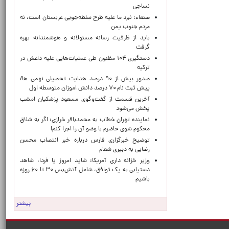
نساجی
صنعاء: نبرد ما علیه طرح سلطه‌جویی عربستان است، نه
مردم جنوب یمن
باید از ظرفیت رسانه مسئولانه و هوشمندانه بهره
گرفت
دستگیری ۱۰۴ مظنون طی عملیات‌هایی علیه داعش در
ترکیه
صدور بیش از ۹۰ درصد هدایت تحصیلی نهمی ها/
پیش ثبت نام ۷۰ درصد دانش اموزان متوسطه اول
آخرین قسمت از گفت‌وگوی مسعود پزشکیان امشب
پخش می‌شود
نماینده تهران خطاب به محمدباقر خرازی: اگر به شلاق
محکوم شوی حاضرم با وضو آن را اجرا کنم!
توضیح خبرگزاری فارس درباره خبر انتصاب محسن
رضایی به دبیری شعام
وزیر خزانه داری آمریکا: شاید امروز یا فردا، شاهد
دستیابی به یک توافق، شامل آتش‌بس ۳۰ تا ۶۰ روزه
باشیم
بیشتر