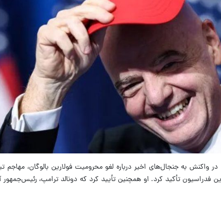
 در واکنش به جنجال‌های اخیر درباره لغو محرومیت فولارین بالوگان، مهاجم تیم 
ین فدراسیون تأکید کرد. او همچنین تأیید کرد که دونالد ترامپ، رئیس‌جمهور آمر