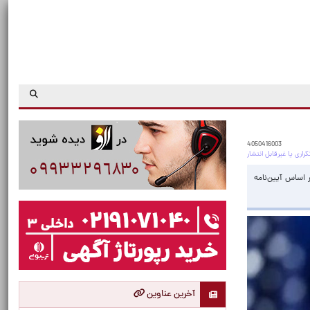
4050416003
 اساس آیین‌نامه
آخرین عناوین