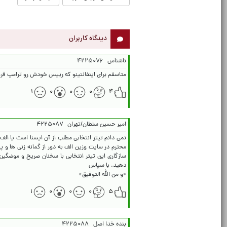
دیدگاه کاربران
ناشناس
۴۲۲۵۰۷۶
متاسفم برای اینفانتینو که رییس خودش رو ترامپ قرار
۱
۰
۰
۰
۴
امیر حسین سلطان/تهران
۴۲۲۵۰۸۷
نمی دانم تیتر انتخابی مطلب از آن ایسنا است یا الف
محترم در سایت وزین الف به دور از گمانه زنی ها و پ
سازگاری این تیتر انتخابی با سخنان صریح و موضگیری آ
«و من الله التوفیق»
۱
۰
۰
۰
۵
بنده خدا اصل
۴۲۲۵۰۸۸