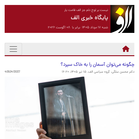
نیست بر لوح دلم جز الف قامت یار
پایگاه خبری الف
شنبه ۱۷ مرداد ۱۴۰۵ برابر با ۰۸ آگوست ۲۰۲۶
چگونه می‌توان آسمان را به خاک سپرد؟
دکتر محسن سلگی، گروه سیاسی الف،
۱۵ تیر ۱۴۰۵، ۱۶:۲۰
4050413037