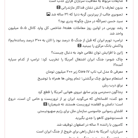
شایعات مربوط به معافیت سربازان فراری کذب است
بدون تعارف با آتش نشان فداکار مازندرانی
تصویری جالب از پیرترین گربه دنیا که ۳۱ ساله شد
سید حسن نصرالله در منزل چگونه پدری بود؟
رشد بورس در اولین روز معاملات هفته/ شاخص کل وارد کانال ۵.۵ میلیون
واحد شد
ترامپ: تورم ایران که قبل از جنگ ۵ درصد بود را الان به ۳۰۰ درصد رسانده‌ایم!/
واکنش بانک مرکزی را ببینید
ژاپن با افزایش توان نظامی خود به دنبال چیست؟
چاک شومر: جنگ ایران اشتغال آمریکا را تخریب کرد؛ ترامپ از کدام سیاره
آمده؟!
معرفی ۵ مدل لپ تاپ Core i۷ زیر ۲۰۰ میلیون تومان
استعلام سوابق چک برگشتی؛ تمام روش ها همراه با توضیح
یراق درب ریلی
پنتاگون دسترسی وزیر سابق نیروی هوایی آمریکا را قطع کرد
جو کنت: افسانه‌ای که می‌گوید ایران پر از تروریست و حامی آن است، دروغ
است؛ داعش و القاعده تروریست هستند نه شیعیان!
افشای رسوایی جاسوسی سازمان ملل برای رژیم صهیونیستی
شست‌وشوی کاهو را جدی بگیرید
کامیون با راننده ۸ ساله در اصفهان توقیف شد
سی‌ان‌ان: آمریکا به دنبال راهی برای خروج از جنگ ایران است