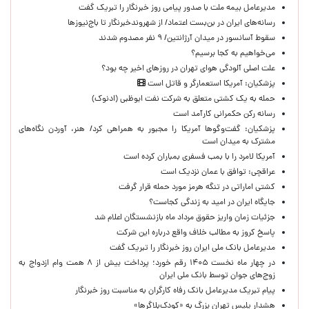
مدیرعامل بیمه ملت با صدور پیامی روز خبرنگار را تبریک گفت
رسانه‌های ایران در بن‌بست اعتماد/ از شهروندخبرنگار تا باج‌نیوزها
سقوط آسانسور در میدان آرژانتین/ ۹ نفر مصدوم شدند
می‌خواهیم به کجا برسیم؟
علت اصلی آلودگی هوای تهران در روزهای اخیر چه بود؟
پزشکیان: آمریکا استعمارگر و قاتل است
حمله به یک کشتی متعلق به شرکت نفت ابوظبی (ادنوک)
رسانه رکن حکمرانی کارآمد است
پزشکیان: گفت‌وگوها آمریکا را مجبور به همراهی کرد/ هنر، آوردن نگاه‌های
مشترک به میدان است
آمریکا لامرد را با بمب فسفری بمباران کرده است
عراقچی: توافق با عمان نزدیک است
کشتی اماراتی در تنگه هرمز مورد حمله قرار گرفت
جایگاه ایران در امید به زندگی کجاست؟
جزئیات زمان واریز حقوق مرداد ماه بازنشستگان اعلام شد
پاسخ کروز به مطالب خلاف واقع درباره این شرکت
مدیرعامل بانک ملی ایران روز خبرنگار را تبریک گفت
در چهار ماه نخست ۱۴۰۵ رقم خورد؛ پرداخت بیش از ۸ همت وام ازدواج به
زوج‌های جوان توسط بانک ملی ایران
پیام تبریک مدیرعامل بانک رفاه کارگران به مناسبت روز خبرنگار
هشدار پلیس تهران بزرگ به «کودک‌بلاگرها»