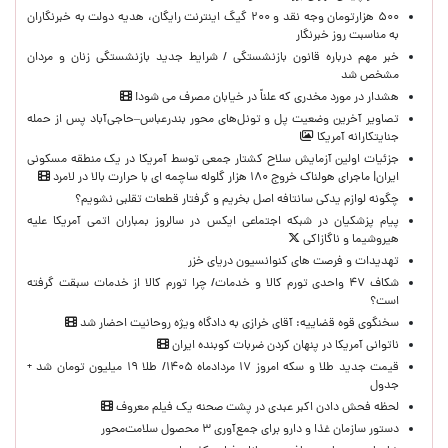
۵۰۰ هزارتومان وجه نقد و ۲۰۰ گیگ اینترنت رایگان، هدیه دولت به خبرنگاران
به مناسبت روز خبرنگار
خبر مهم درباره قانون بازنشستگی / شرایط جدید بازنشستگی زنان و مردان
مشخص شد
هشدار در مورد مخدری که علناً در خیابان مصرف می شود!
تصاویر آخرین وضعیت پل و تونل‌های محور بندرعباس–حاجی‌آباد پس از حمله
جنایتکارانه آمریکا
جزئیات اولین آزمایش سلاح کشتار جمعی توسط آمریکا در یک منطقه مسکونی
ایران| ماجرای هولناک خروج ۱۸۰ هزار گلوله ساچمه ای با حرارت بالا در لامرد
چگونه لوازم یدکی سانتافه اصل بخریم و گرفتار قطعات تقلبی نشویم؟
پیام پزشکیان در شبکه اجتماعی ایکس در سالروز بمباران اتمی آمریکا علیه
هیروشیما و ناگازاکی
تهدیدات و فرصت های کنوانسیون دریای خزر
شکاف ۴۷ واحدی تورم کالا و خدمات/ چرا تورم کالا از خدمات سبقت گرفته
است؟
سخنگوی قوه قضاییه: آقای خرازی به دادگاه ویژه روحانیت احضار شد
ناتوانی آمریکا در پنهان کردن ضربات کوبنده ایران
قیمت جدید طلا و سکه امروز ۱۷ مردادماه ۱۴۰۵/ طلا ۱۹ میلیون تومان شد +
جدول
لحظه‌ فحش دادن اکبر عبدی در پشت صحنه یک فیلم معروف
دستور سازمان غذا و دارو برای جمع‌آوری ۳ محصول سلامت‌محور