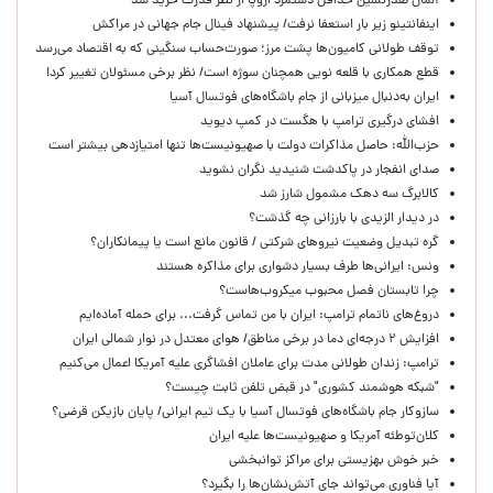
آلمان صدرنشین حداقل دستمزد اروپا از نظر قدرت خرید شد
اینفانتینو زیر بار استعفا نرفت/ پیشنهاد فینال جام جهانی در مراکش
توقف طولانی کامیون‌ها پشت مرز؛ صورت‌حساب سنگینی که به اقتصاد می‌رسد
قطع همکاری با قلعه نویی همچنان سوژه است/ نظر برخی مسئولان تغییر کرد!
ایران به‌دنبال میزبانی از جام باشگاه‌های فوتسال آسیا
افشای درگیری ترامپ با هگست در کمپ دیوید
حزب‌الله: حاصل مذاکرات دولت با صهیونیست‌ها تنها امتیازدهی‌ بیشتر است
صدای انفجار در پاکدشت شنیدید نگران نشوید
کالابرگ سه دهک مشمول شارز شد
در دیدار الزیدی با بارزانی چه گذشت؟
گره تبدیل وضعیت نیروهای شرکتی / قانون مانع است یا پیمانکاران؟
ونس: ایرانی‌ها طرف بسیار دشواری برای مذاکره هستند
چرا تابستان فصل محبوب میکروب‌هاست؟
دروغ‌های ناتمام ترامپ: ایران با من تماس گرفت... برای حمله آماده‌ایم
افزایش ۲ درجه‌ای دما در برخی مناطق/ هوای معتدل در نوار شمالی ایران
ترامپ: زندان طولانی مدت برای عاملان افشاگری‌ علیه آمریکا اعمال می‌کنیم
"شبکه هوشمند کشوری" در قبض تلفن ثابت چیست؟
سازوکار جام باشگاه‌های فوتسال آسیا با یک تیم ایرانی/ پایان بازیکن قرضی؟
کلان‌توطئه آمریکا و صهیونیست‌ها علیه ایران
خبر خوش بهزیستی برای مراکز توانبخشی
آیا فناوری می‌تواند جای آتش‌نشان‌ها را بگیرد؟