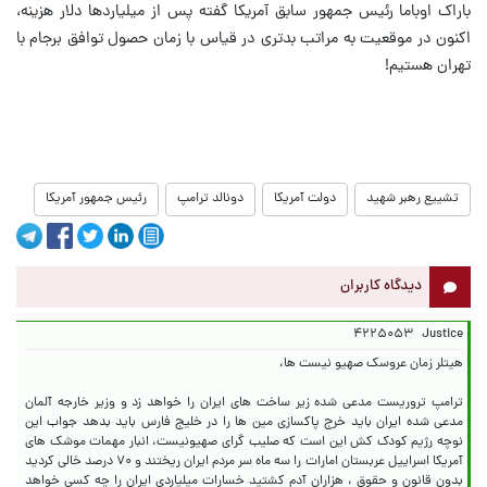
باراک اوباما رئیس جمهور سابق آمریکا گفته پس از میلیاردها دلار هزینه،
اکنون در موقعیت به مراتب بدتری در قیاس با زمان حصول توافق برجام با
تهران هستیم!
تشییع رهبر شهید
دولت آمریکا
دونالد ترامپ
رئیس جمهور آمریکا
دیدگاه کاربران
۴۲۲۵۰۵۳
Justice
ترامپ تروریست مدعی شده زیر ساخت های ایران را خواهد زد و وزیر خارجه آلمان
مدعی شده ایران باید خرج پاکسازی مین ها را در خلیج فارس باید بدهد جواب این
نوچه رژیم کودک کش این است که صلیب گرای صهیونیست، انبار مهمات موشک های
آمریکا اسراییل عربستان امارات را سه ماه سر مردم ایران ریختند و ۷۰ درصد خالی کردید
بدون قانون و حقوق ، هزاران آدم کشتید خسارات میلیاردی ایران را چه کسی خواهد