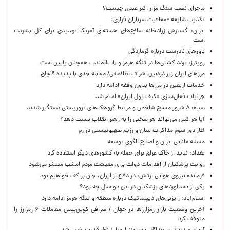
ماجرای نصب سنگ مزار اکبر عبدی چیست؟
تکذیب شایعه «معافیت سربازان فراری»
ایران: گسترش زرادخانه سلاح‌های هسته‌ای آمریکا تهدیدی برای کل بشریت
است
باورهای نادرست درباره گرمازدگی
رویترز: تردد کشتی‌ها در تنگه هرمز و باب‌المندب همچنان پایین است
مرزهای ایران زیر ذره‌بین اشراف اطلاعاتی/ مقابله جدی با پدیده قاچاق
خدمات اربعین در مرزها بدون وقفه ادامه دارد
جزئیات فعال‌سازی «کیف پول ایران» اعلام شد
سپاه: ۸ شرور مسلح شاخص و مرتبط گروهک‌های تروریستی دستگیر شدند
آیا هر کس می‌تواند هر سخنی را به رهبر انقلاب نسبت دهد؟
آغاز دور سوم مذاکرات لبنان و رژیم صهیونیستی در رم
مسئله مانایی ایران و اصلاح الگوی توسعه
بغداد: نباید از خاک عراق برای حمله به کشورهای دیگر استفاده کرد
روایت پزشکیان از اقدامات دولت برای معیشت مردم امشب منتشر می‌شود
فرمانده نیروی هوایی ارتش: در دفاع از ایران، جان بر کف خواهیم بود
یکی از دستاوردهای پزشکیان در این دو سال چه بود؟
اسلام‌آباد: رایزنی‌های دیپلماتیک درباره منطقه و تنگه هرمز ادامه دارد
آخرین وضعیت بازار رمزارزها در جهان / صرافی کوین‌بیس معاملات ۶ رمزارز را
متوقف کرد