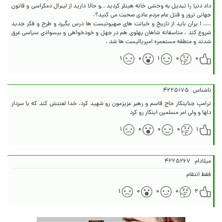
داد دنیا را تبدیل به وحشی خانه هیتلر کردید , ,و حالا دارید از لیبرال دمکراسی و قانون
.... ا یران باید از تاریخ و خیانت های صهیونیست ها درس بگیرد و طرح و فکر جدید
شروع کند . متاسفانه شاهان پهلوی هم در جهل و خودخواهی و بیسوادی سیاسی غرق
شدند و منطقه مستعمره امپریالیست ها شد .
۱
۰
۱
۰
۰
ناشناس
۴۲۲۵۱۷۵
ترامپ جنایتکار حاج قاسم و رهبر عزیزمون رو شهید کرد. خدا لعنتش کند که با سردار
دلها و ولی امر مسلمین اینکار رو کرد
۱
۰
۰
۰
۱
میلادام
۴۲۲۵۲۶۷
فقط انتقام
۱
۰
۰
۰
۲