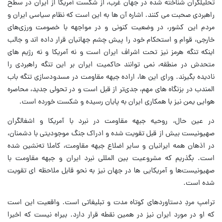
تحلیلگران شناخته شده در جهان غرب، از شکست آمریکا از ایران در سطح
راهبردی صحبت می کنند. اشاره آن ها به این است که نظام سیاسی ایران و
مردم این کشور، در وضعیت کنونی و در مواجهه با خصومت ورزی‌های
خارجی، قوام و استحکام خود را پیش چشم جهانیان قرار داده اند و جالب
اینکه تنگه هرمز نیز تحت اشراف ایران است و نه آمریکا و نه رژیم های
متحدش در منطقه، نمی توانند حاکمیت ایران بر این تنگه راهبردی را
نادیده بگیرند. ورای این ها، اراده جبهه مقاومت در مسدودسازی تنگه باب
المندب در بزنگاه های مهم، جدی‌تر از قبل است و در تحولی جدید، محاصره
هوایی یمن نیز با همکاری ایران به پایان رسیده و شکست خورده است.
در عین حال، روحیه جبهه مقاومت در نبرد با آمریکا و اشغالگران
صهیونیست بیش از قبل تقویت شده و ادراک جنگ موجودیتی با دشمنان،
در اذهان همه ایرانیان و سایر اضلاع جبهه مقاومت، کاملا ته‌نشین شده
است. بگذریم که مشروعیت بین المللی نبرد ایران و جبهه مقاومت با
صهیونیست‌ها و آمریکایی ها در جهان نیز به نحو قابل ملاحظه ای تقویت
شده است.
ترامپ مردِ دستاوردهای کوتاه مدت و تبلیغاتی است. واقعیت این است
که او در مورد ایران نیز در همین نقطه قرار دارد. بیراه نیست که اخیرا