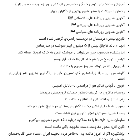
آموزش ساخت زیر اتویی خانگی مخصوص اتوکشی روی زمین (ساده و ارزان)
رحمان عموزاد تنها صدرنشین برترین آزادکاران جهان
آخرین عناوین روزنامه‌های اقتصادی
آخرین عناوین روزنامه‌های ورزشی
آخرین عناوین روزنامه‌های سیاسی
فارن‌پالیسی: عربستان در بن‌بست راهبردی گرفتار شده است
انهدام باند قاچاق بیش از ۵ میلیون لیتر سوخت در بندرعباس
اندیشکده هادسن: چین می‌تواند با موشک اتمی به خاک آمریکا حمله کند
ترامپ: ترجیح می‌دهم با ایرانی‌‌ها به توافق برسم
فناوری‌ای که می‌تواند هر رمز عبوری را بشکند!
کارشناس اوراسیا: پیامدهای کنوانسیون خزر از واگذاری بحرین هم زیان‌بارتر
است
خروج ناگهانی نتانیاهو از مراسمی به دلایل امنیتی
روسیه: ماکرون به کی‌یف دستور حملات تروریستی می‌دهد
پنجره‌ نقل و انتقالاتی استقلال بسته ماند
یمن از هدف قرار دادن یک نفتکش عربستانی در خلیج عدن خبر داد
رسانه عبری: اسرائیل دچار ناترازی برق شده است
سازمان ملل: طرف‌ها را به مذاکره درباره تنگه هرمز تشویق می‌کنیم
فارن افرز: محور مقاومت دست نخورده باقی مانده است
پزشکیان: اگر تا امروز مانده‌ایم، به‌خاطر مردم نجیب ایران است/ حتی گلایه‌مندان
هم همراهی کردند