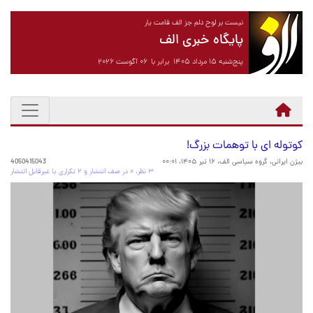
نیست بر لوح دلم جز الف قامت یار
پایگاه خبری الف
پنج‌شنبه ۱۵ مرداد ۱۴۰۵ برابر با ۰۶ آگوست ۲۰۲۶
کوتوله ای با توهمات بزرگ!
بیژن ایرانی، گروه سیاسی الف،
۱۶ تیر ۱۴۰۵، ۰۰:۰۱
4050415043
۳ نظر، ۰ در صف انتشار و ۲ تکراری یا غیرقابل انتشار