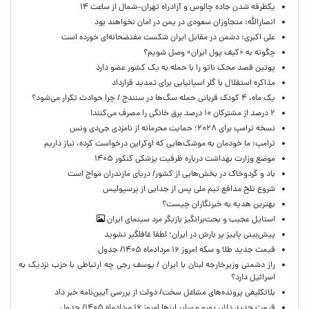
یکطرفه شدن جاده چالوس و آزادراه تهران–شمال از ساعت ۱۴
انصارالله: متجاوزان سعودی در یمن در امان نخواهند بود
علی اکبری: دشمن در مقابل ایران شکست مفتضحانه‌ای خورده است
چگونه به «کیف پول ایران» وصل شویم؟
پوتین قصد محک ناتو را با حمله به یک کشور عضو دارد
مذاکره استقلال با گلر اسپانیایی برای تمدید قرارداد
یک ماه، ۴ کودک قربانی حمله سگ‌ها در سنندج / چرا حوادث تکرار می‌شود؟
۲ درصد از مشترکان ۱۰ درصد برق خانگی را مصرف می‌کنند!
نسخه ترامپ برای ۲۰۲۸؛ حمایت محرمانه از نامزدی جی‌دی ونس
ترامپ: ما خودمان به موشک‌هایی که اوکراین درخواست کرده، نیاز داریم
موضع وزارت بهداشت درباره ظرفیت پزشکی کنکور ۱۴۰۵
باد و گردوخاک در بخش‌هایی از کشور/ دریای مازندران مواج است
شروع تلخ مدافع تیم ملی پس از جدایی از پرسپولیس
بهترین هدیه به خبرنگاران چیست؟
استایل عجیب و بحث‌برانگیز بازیگر مرد سینمای ایران
پیش‌بینی پاییز پر بارش در ایران؛ لطفا غافلگیر نشوید
قیمت جدید طلا و سکه امروز ۱۶ مردادماه ۱۴۰۵/ جدول
راز دشمنی وزیرخارجه لبنان با ایران / یوسف رجی چه ارتباطی با حزب نزدیک به
اسرائیل دارد؟
بلاتکلیفی پرونده‌های مشاغل سخت/ دولت از بررسی آیین‌نامه خبر داد
قیمت جدید دلار، یورو و سایر ارزها امروز ۱۶ مردادماه ۱۴۰۵/ جدول