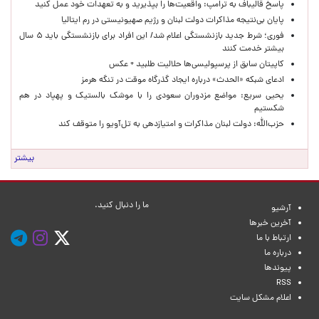
پاسخ قالیباف به ترامپ: واقعیت‌ها را بپذیرید و به تعهدات خود عمل کنید
پایان بی‌نتیجه مذاکرات دولت لبنان و رژیم صهیونیستی در رم ایتالیا
فوری؛ شرط جدید بازنشستگی اعلام شد/ این افراد برای بازنشستگی باید ۵ سال
بیشتر خدمت کنند
کاپیتان سابق از پرسپولیسی‌ها حلالیت طلبید + عکس
ادعای شبکه «الحدث» درباره ایجاد گذرگاه موقت در تنگه هرمز
یحیی سریع: مواضع مزدوران سعودی را با موشک بالستیک و پهپاد در هم
شکستیم
حزب‌الله: دولت لبنان مذاکرات و امتیازدهی به تل‌آویو را متوقف کند
بیشتر
ما را دنبال کنید.
آرشیو
آخرین خبرها
ارتباط با ما
درباره ما
پیوندها
RSS
اعلام مشکل سایت