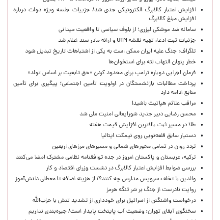
افزایش اعتبار کالابرگ الکترونیکی جدی شد/ جزییات جلسه ویژه دولت درباره
افزایش مبلغ کالابرگ
سامانه ضد موشکی لیزری؛ از بلوف سیاسی تا واقعیت میدانی
جزئیات ثبت ادعا، تهیه نقشه UTM و ارائه مادر سند اعلام شد
تلگراف: جنگ علیه ایران ممکن است به یکی از اشتباهات تاریخ تبدیل شود
خطر پنهان التهاب لثه برای استخوان‌ها
فرمان اجرایی دوباره ترامپ برای محدود کردن «حق تابعیت بر اساس تولد»
پرداخت مطالبات بازنشستگان در اولویت تأمین اجتماعی؛ پیگیری برای تأمین
منابع ادامه دارد
مراقب علائم هپاتیت باشید!
محسن رضایی دبیر جدید شورایعالی امنیت ملی شد
طلا در مسیر ثبت بالاترین افزایش قیمت هفته
دستیار سابق قلعه‌نویی روی نیمکت ایتالیا
تردد روان در تمامی محورهای شمالی و مسیرهای مرزهای اربعین
ترکیه، عربستان و پاکستان امروز در جده توافقنامه نظامی مشترک امضا می‌کنند
بررسی ضوابط افزایش اعتبار کالابرگ در نشست وزرای اقتصاد و کار
والدین با تخلف سرویس مدارس چه کنند؟/ از هزینه اضافه تا معطلی دانش‌آموز
روایت نادرست از جنگ بر سَر تنگه هرمز
درخواست واشنگتن از اسرائیل برای خودداری از تشدید تنش با حزب‌الله
سخنگوی آبفای تهران: وضعیت آب پایتخت پایدار است/ جیره‌بندی نداریم