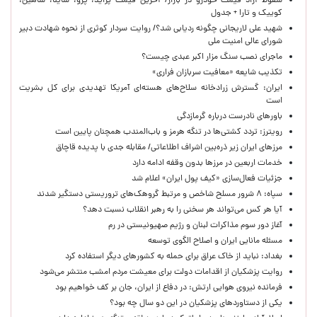
سقوط آزاد قیمت خودرو در بازار/ آخرین قیمت پراید، پژو، ساینا، شاهین،
کوییک و تارا + جدول
شهید علی لاریجانی چگونه ردیابی شد؟/ روایت سردار کوثری از نحوه شهادت دبیر
شورای عالی امنیت ملی
ماجرای نصب سنگ مزار اکبر عبدی چیست؟
تکذیب شایعه «معافیت سربازان فراری»
ایران: گسترش زرادخانه سلاح‌های هسته‌ای آمریکا تهدیدی برای کل بشریت
است
باورهای نادرست درباره گرمازدگی
رویترز: تردد کشتی‌ها در تنگه هرمز و باب‌المندب همچنان پایین است
مرزهای ایران زیر ذره‌بین اشراف اطلاعاتی/ مقابله جدی با پدیده قاچاق
خدمات اربعین در مرزها بدون وقفه ادامه دارد
جزئیات فعال‌سازی «کیف پول ایران» اعلام شد
سپاه: ۸ شرور مسلح شاخص و مرتبط گروهک‌های تروریستی دستگیر شدند
آیا هر کس می‌تواند هر سخنی را به رهبر انقلاب نسبت دهد؟
آغاز دور سوم مذاکرات لبنان و رژیم صهیونیستی در رم
مسئله مانایی ایران و اصلاح الگوی توسعه
بغداد: نباید از خاک عراق برای حمله به کشورهای دیگر استفاده کرد
روایت پزشکیان از اقدامات دولت برای معیشت مردم امشب منتشر می‌شود
فرمانده نیروی هوایی ارتش: در دفاع از ایران، جان بر کف خواهیم بود
یکی از دستاوردهای پزشکیان در این دو سال چه بود؟