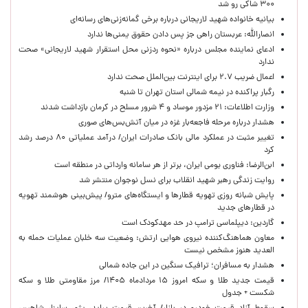
۳۰۰ شاکی رو شد
بیانیه خانواده شهید لاریجانی درباره برخی گمانه‌زنی‌های رسانه‌ای
انصارالله: عربستان راهی جز پس دادن حقوق یمنی‌ها ندارد
ادعای نماینده مجلس درباره «نحوه ردزنی محل استقرار شهید لاریجانی» صحت
ندارد
اعمال ضریب ۲.۷ برای اینترنت بین‌الملل صحت ندارد
رگبار پراکنده در نیمه شمالی استان تهران تا شنبه
وزارت اطلاعات: ۲۱ مزدور موساد و ۴ شرور مسلح در کرمان بازداشت شدند
هشدار درباره مرحله فاجعه‌بار غزه در میان آتش‌بس‌های صوری
تغییر مثبت در عملکرد مالی بانک صادرات ایران/ درآمد عملیاتی ۸۰ درصد رشد
کرد
ابن‌الرضا: فناوری بومی ایران، برتر از هر سامانه وارداتی در منطقه است
روایت زندگی رهبر شهید انقلاب برای نسل نوجوان منتشر شد
پایش شبانه روزی تهویه قطارها و ایستگاه‌های مترو/ پیش‌بینی هوشمند تهویه
در قطارهای جدید
گاردین: دیپلماسی ترامپ در حد مهدکودک است
معاون هماهنگ‌کننده نیروی هوایی ارتش: وضعیت سه خلبان عملیات حمله به
العدید هنوز مشخص نیست
هشدار به مسافران؛ ترافیک سنگین در این جاده شمالی
قیمت جدید طلا و سکه امروز ۱۵ مردادماه ۱۴۰۵/ مرز مقاومتی طلا و سکه
شکست + جدول