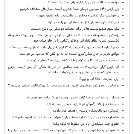
چرا قیمت طلا در ایران با بازار جهانی متفاوت است؟
پژوپارس ۶۴۰ میلیون تومان شد/ جدول قیمت مدل‌های مختلف خودرو
درخواست یک نماینده مجلس از قالیباف درباره قانون مهریه
کویت دستور تعطیلی تنها مدرسه ایرانی را صادر کرد
یک‌ سوم صهیونیست‌ها در برابر حملات موشکی بی دفاع هستند
پزشکیان: مشروطه نقطه عطف بیداری و آزادی‌خواهی ملت ایران بود/ مشروطه
نخستین تجربه نظام پارلمانی و قانون‌گرایی را در خاورمیانه بود
مردم درباره قیمت بنزین چه می‌گویند؟/ این رقم برای قیمت بنزین منطقی است
توافق هرمز در حال شکل‌گیری است؛ اما نه توافقی که ترامپ می‌خواست
دردسر همزمان آمریکا و اوکراین با ته کشیدن موشک های پاتریوت
آیا بنزین گران می‌شود؟/ نماینده مجلس: در شرایط جنگی افزایش قیمت بنزین
پیامدهای گسترده اجتماعی و امنیتی خواهد داشت
اول اینترنت، حالا آب و برق؟!
رونمایی از جدی‌ترین مشتری رامین رضاییان؛ بمب نقل‌وانتقالات منفجر می‌شود؟
فیدان: به حمایت از مذاکرات میان ایران و آمریکا ادامه خواهیم داد
مصوبه تسهیلات گمرکی در شرایط اضطرار تمدید شد
زلنسکی: دو پالایشگاه روسیه را هدف قرار دادیم
هشدار به مالکان درباره تخلیه مستاجران / شرایط جدید تمدید اجاره اعلام شد
حقوق چند میلیاردی، پاداش سقوط به لیگ یک!
کلاهبرداری و پولشویی در قالب شرکت مهاجرتی به کانادا/ دست مدیر مهاجرتی با