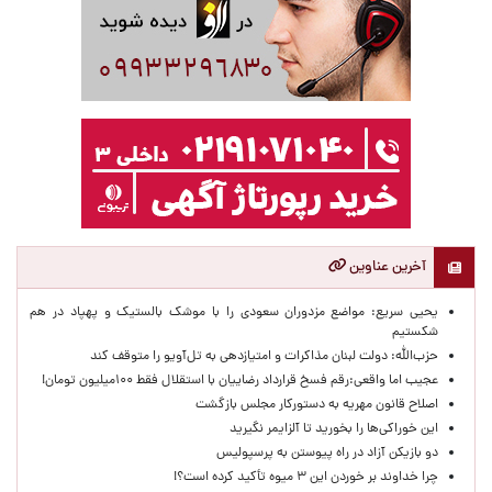
آخرین عناوین
یحیی سریع: مواضع مزدوران سعودی را با موشک بالستیک و پهپاد در هم
شکستیم
حزب‌الله: دولت لبنان مذاکرات و امتیازدهی به تل‌آویو را متوقف کند
عجیب اما واقعی:رقم فسخ قرارداد رضاییان با استقلال فقط ۱۰۰میلیون تومان!
اصلاح قانون مهریه به دستورکار مجلس بازگشت
این خوراکی‌ها را بخورید تا آلزایمر نگیرید
دو بازیکن آزاد در راه پیوستن به پرسپولیس
چرا خداوند بر خوردن این ۳ میوه تأکید کرده است؟!