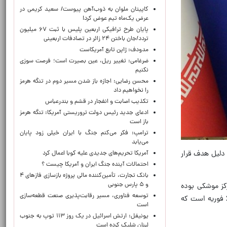
کاپیتان ملوان به ذوب‌آهن پیوست/ سعید کریمی در
عرض یک‌ماه تیم عوض کرد!
پایان طرح ترافیکی اربعین پلیس با ثبت ۶۷ میلیون
تردد/جان باختن ۲۴ زائر در تصادفات اربعینی
مدودف: ژاپن تابع آمریکاست
ضرغامی: تغییر ریل، عین بصیرت است؛ فرصت سوزی
نکنیم
محسن رضایی: اجازه باز شدن مسیر دوم در تنگه هرمز
را نخواهیم داد
تکذیب اصابت و انفجار در قشم و بندرعباس
ادعای جدید رئیس دولت تروریستی آمریکا: تنگه هرمز
باز است
ترامپ: فکر می‌کنم جنگ با ایران خیلی زود پایان
می‌یابد
 دلیل هدف قرار
آمریکا تحریم‌های جدیدی علیه کوبا اعمال کرد
احتمالات آینده جنگ ایران و آمریکا چیست ؟
بانک تجارت، تأمین‌کننده مالی پروژه بازسازی فازهای ۴
و ۵ پارس جنوبی
رکز موشکی بوده
توسعه فناوری، مسیر رقابت‌پذیری صنعت قطعه‌سازی
است، کاملاً بی‌اساس و انحرافی است. این تحریف آشکار، تلاشی واضح برای پنهان کردن ماهیت واقعی حملات موشکی 28 فوریه است که
است
یونیفل: ارتش اسرائیل در یک روز ۱۱۳ توپ به جنوب
لبنان شلیک کرده است