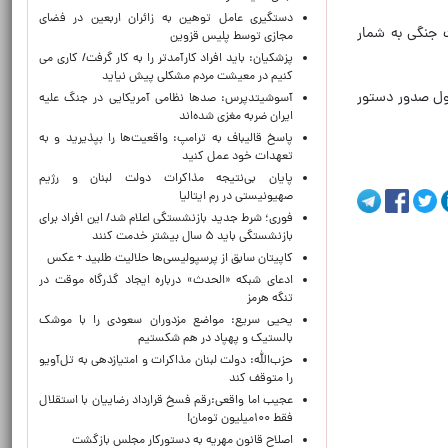
دستگیری عامل توهین به زائران اربعین در فضای
 جنگی به شمار
مجازی توسط پلیس قزوین
پزشکیان: باید افراد کارآمدتر را به کار گرفت/ کاری می
کنیم در معیشت مردم مشکلی پیش نیاید
ئول صدور دستور
آسوشیتدپرس: صدها نظامی آمریکایی در جنگ علیه
ایران ضربه مغزی شده‌اند
پاسخ قالیباف به ترامپ: واقعیت‌ها را بپذیرید و به
تعهدات خود عمل کنید
پایان بی‌نتیجه مذاکرات دولت لبنان و رژیم
صهیونیستی در رم ایتالیا
فوری؛ شرط جدید بازنشستگی اعلام شد/ این افراد برای
بازنشستگی باید ۵ سال بیشتر خدمت کنند
کاپیتان سابق از پرسپولیسی‌ها حلالیت طلبید + عکس
ادعای شبکه «الحدث» درباره ایجاد گذرگاه موقت در
تنگه هرمز
یحیی سریع: مواضع مزدوران سعودی را با موشک
بالستیک و پهپاد در هم شکستیم
حزب‌الله: دولت لبنان مذاکرات و امتیازدهی به تل‌آویو
را متوقف کند
عجیب اما واقعی:رقم فسخ قرارداد رضاییان با استقلال
فقط ۱۰۰میلیون تومان!
اصلاح قانون مهریه به دستورکار مجلس بازگشت