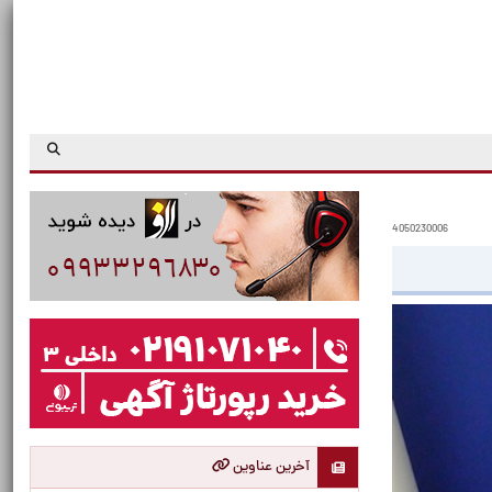
4050230006
آخرین عناوین