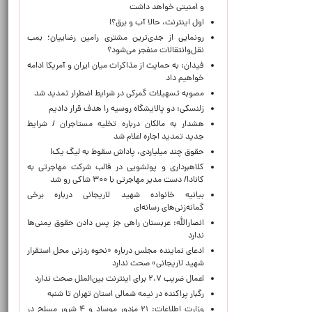
و امنیتی خواهد داشت
اول اینترنت، حالا آب و برق؟!
رونمایی از جدی‌ترین مشتری رامین رضاییان؛ بمب
نقل‌وانتقالات منفجر می‌شود؟
فیدان: به حمایت از مذاکرات میان ایران و آمریکا ادامه
خواهیم داد
مصوبه تسهیلات گمرکی در شرایط اضطرار تمدید شد
زلنسکی: دو پالایشگاه روسیه را هدف قرار دادیم
هشدار به مالکان درباره تخلیه مستاجران / شرایط
جدید تمدید اجاره اعلام شد
حقوق چند میلیاردی، پاداش سقوط به لیگ یک!
کلاهبرداری و پولشویی در قالب شرکت مهاجرتی به
کانادا/ دست مدیر مهاجرتی با ۳۰۰ شاکی رو شد
بیانیه خانواده شهید لاریجانی درباره برخی
گمانه‌زنی‌های رسانه‌ای
انصارالله: عربستان راهی جز پس دادن حقوق یمنی‌ها
ندارد
ادعای نماینده مجلس درباره «نحوه ردزنی محل استقرار
شهید لاریجانی» صحت ندارد
اعمال ضریب ۲.۷ برای اینترنت بین‌الملل صحت ندارد
رگبار پراکنده در نیمه شمالی استان تهران تا شنبه
وزارت اطلاعات: ۲۱ مزدور موساد و ۴ شرور مسلح در