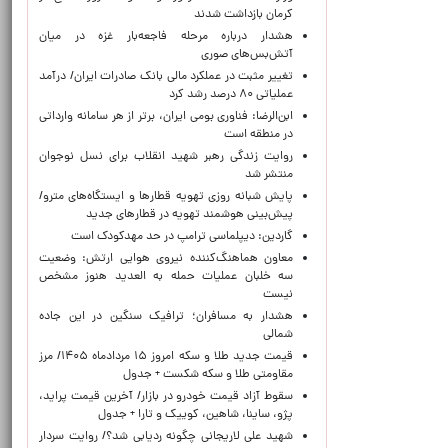
کرمان بازداشت شدند
هشدار درباره مرحله فاجعه‌بار غزه در میان
آتش‌بس‌های صوری
تغییر مثبت در عملکرد مالی بانک صادرات ایران/ درآمد
عملیاتی ۸۰ درصد رشد کرد
ابن‌الرضا: فناوری بومی ایران، برتر از هر سامانه وارداتی
در منطقه است
روایت زندگی رهبر شهید انقلاب برای نسل نوجوان
منتشر شد
پایش شبانه روزی تهویه قطارها و ایستگاه‌های مترو/
پیش‌بینی هوشمند تهویه در قطارهای جدید
گاردین: دیپلماسی ترامپ در حد مهدکودک است
معاون هماهنگ‌کننده نیروی هوایی ارتش: وضعیت
سه خلبان عملیات حمله به العدید هنوز مشخص
نیست
هشدار به مسافران؛ ترافیک سنگین در این جاده
شمالی
قیمت جدید طلا و سکه امروز ۱۵ مردادماه ۱۴۰۵/ مرز
مقاومتی طلا و سکه شکست + جدول
سقوط آزاد قیمت خودرو در بازار/ آخرین قیمت پراید،
پژو، ساینا، شاهین، کوییک و تارا + جدول
شهید علی لاریجانی چگونه ردیابی شد؟/ روایت سردار