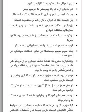
این خوراکی‌ها را بخورید تا آلزایمر نگیرید
دو بازیکن آزاد در راه پیوستن به پرسپولیس
چرا خداوند بر خوردن این ۳ میوه تأکید کرده است؟!
چرا قیمت طلا در ایران با بازار جهانی متفاوت است؟
پژوپارس ۶۴۰ میلیون تومان شد/ جدول قیمت
مدل‌های مختلف خودرو
درخواست یک نماینده مجلس از قالیباف درباره قانون
مهریه
کویت دستور تعطیلی تنها مدرسه ایرانی را صادر کرد
یک‌ سوم صهیونیست‌ها در برابر حملات موشکی بی
دفاع هستند
پزشکیان: مشروطه نقطه عطف بیداری و آزادی‌خواهی
ملت ایران بود/ مشروطه نخستین تجربه نظام پارلمانی
و قانون‌گرایی را در خاورمیانه بود
مردم درباره قیمت بنزین چه می‌گویند؟/ این رقم برای
قیمت بنزین منطقی است
توافق هرمز در حال شکل‌گیری است؛ اما نه توافقی که
ترامپ می‌خواست
دردسر همزمان آمریکا و اوکراین با ته کشیدن موشک
های پاتریوت
آیا بنزین گران می‌شود؟/ نماینده مجلس: در شرایط
جنگی افزایش قیمت بنزین پیامدهای گسترده اجتماعی