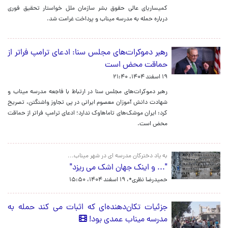
کمیساریای عالی حقوق بشر سازمان ملل خواستار تحقیق فوری
درباره حمله به مدرسه میناب و پرداخت غرامت شد.
رهبر دموکرات‌های مجلس سنا: ادعای ترامپ فراتر از
حماقت محض است
۱۹ اسفند ۱۴۰۴، ۲۱:۴۰
رهبر دموکرات‌های مجلس سنا در ارتباط با فاجعه مدرسه میناب و
شهادت دانش آموزان معصوم ایرانی در پی تجاوز واشنگتن، تصریح
کرد: ایران موشک‌های تاماهاوک ندارد؛ ادعای ترامپ فراتر از حماقت
محض است.
به یاد دخترکان مدرسه ای در شهر میناب...
"... و اینک جهان اشک می ریزد"
حمیدرضا نظری*،
۱۹ اسفند ۱۴۰۴، ۱۵:۵۰
جزئیات تکان‌دهنده‌ای که اثبات می کند حمله به
مدرسه میناب عمدی بود!