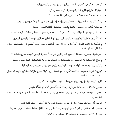
ترامپ: فکر می‌کنم جنگ با ایران خیلی زود پایان می‌یابد
آمریکا تحریم‌های جدیدی علیه کوبا اعمال کرد
احتمالات آینده جنگ ایران و آمریکا چیست ؟
بانک تجارت، تأمین‌کننده مالی پروژه بازسازی فازهای ۴ و ۵ پارس جنوبی
توسعه فناوری، مسیر رقابت‌پذیری صنعت قطعه‌سازی است
یونیفل: ارتش اسرائیل در یک روز ۱۱۳ توپ به جنوب لبنان شلیک کرده است
دستگیری عامل توهین به زائران اربعین در فضای مجازی توسط پلیس قزوین
پزشکیان: باید افراد کارآمدتر را به کار گرفت/ کاری می کنیم در معیشت مردم
مشکلی پیش نیاید
آسوشیتدپرس: صدها نظامی آمریکایی در جنگ علیه ایران ضربه مغزی شده‌اند
پاسخ قالیباف به ترامپ: واقعیت‌ها را بپذیرید و به تعهدات خود عمل کنید
پایان بی‌نتیجه مذاکرات دولت لبنان و رژیم صهیونیستی در رم ایتالیا
فوری؛ شرط جدید بازنشستگی اعلام شد/ این افراد برای بازنشستگی باید ۵ سال
بیشتر خدمت کنند
کاپیتان سابق از پرسپولیسی‌ها حلالیت طلبید + عکس
ادعای شبکه «الحدث» درباره ایجاد گذرگاه موقت در تنگه هرمز
یحیی سریع: مواضع مزدوران سعودی را با موشک بالستیک و پهپاد در هم
شکستیم
حزب‌الله: دولت لبنان مذاکرات و امتیازدهی به تل‌آویو را متوقف کند
عجیب اما واقعی:رقم فسخ قرارداد رضاییان با استقلال فقط ۱۰۰میلیون تومان!
اصلاح قانون مهریه به دستورکار مجلس بازگشت