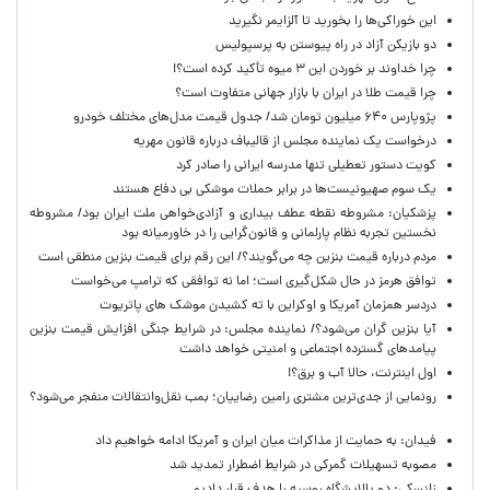
این خوراکی‌ها را بخورید تا آلزایمر نگیرید
دو بازیکن آزاد در راه پیوستن به پرسپولیس
چرا خداوند بر خوردن این ۳ میوه تأکید کرده است؟!
چرا قیمت طلا در ایران با بازار جهانی متفاوت است؟
پژوپارس ۶۴۰ میلیون تومان شد/ جدول قیمت مدل‌های مختلف خودرو
درخواست یک نماینده مجلس از قالیباف درباره قانون مهریه
کویت دستور تعطیلی تنها مدرسه ایرانی را صادر کرد
یک‌ سوم صهیونیست‌ها در برابر حملات موشکی بی دفاع هستند
پزشکیان: مشروطه نقطه عطف بیداری و آزادی‌خواهی ملت ایران بود/ مشروطه
نخستین تجربه نظام پارلمانی و قانون‌گرایی را در خاورمیانه بود
مردم درباره قیمت بنزین چه می‌گویند؟/ این رقم برای قیمت بنزین منطقی است
توافق هرمز در حال شکل‌گیری است؛ اما نه توافقی که ترامپ می‌خواست
دردسر همزمان آمریکا و اوکراین با ته کشیدن موشک های پاتریوت
آیا بنزین گران می‌شود؟/ نماینده مجلس: در شرایط جنگی افزایش قیمت بنزین
پیامدهای گسترده اجتماعی و امنیتی خواهد داشت
اول اینترنت، حالا آب و برق؟!
رونمایی از جدی‌ترین مشتری رامین رضاییان؛ بمب نقل‌وانتقالات منفجر می‌شود؟
فیدان: به حمایت از مذاکرات میان ایران و آمریکا ادامه خواهیم داد
مصوبه تسهیلات گمرکی در شرایط اضطرار تمدید شد