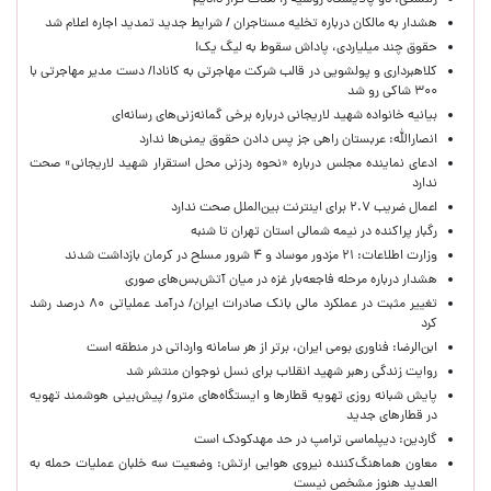
زلنسکی: دو پالایشگاه روسیه را هدف قرار دادیم
هشدار به مالکان درباره تخلیه مستاجران / شرایط جدید تمدید اجاره اعلام شد
حقوق چند میلیاردی، پاداش سقوط به لیگ یک!
کلاهبرداری و پولشویی در قالب شرکت مهاجرتی به کانادا/ دست مدیر مهاجرتی با
۳۰۰ شاکی رو شد
بیانیه خانواده شهید لاریجانی درباره برخی گمانه‌زنی‌های رسانه‌ای
انصارالله: عربستان راهی جز پس دادن حقوق یمنی‌ها ندارد
ادعای نماینده مجلس درباره «نحوه ردزنی محل استقرار شهید لاریجانی» صحت
ندارد
اعمال ضریب ۲.۷ برای اینترنت بین‌الملل صحت ندارد
رگبار پراکنده در نیمه شمالی استان تهران تا شنبه
وزارت اطلاعات: ۲۱ مزدور موساد و ۴ شرور مسلح در کرمان بازداشت شدند
هشدار درباره مرحله فاجعه‌بار غزه در میان آتش‌بس‌های صوری
تغییر مثبت در عملکرد مالی بانک صادرات ایران/ درآمد عملیاتی ۸۰ درصد رشد
کرد
ابن‌الرضا: فناوری بومی ایران، برتر از هر سامانه وارداتی در منطقه است
روایت زندگی رهبر شهید انقلاب برای نسل نوجوان منتشر شد
پایش شبانه روزی تهویه قطارها و ایستگاه‌های مترو/ پیش‌بینی هوشمند تهویه
در قطارهای جدید
گاردین: دیپلماسی ترامپ در حد مهدکودک است
معاون هماهنگ‌کننده نیروی هوایی ارتش: وضعیت سه خلبان عملیات حمله به
العدید هنوز مشخص نیست