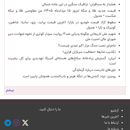
هشدار به مسافران؛ ترافیک سنگین در این جاده شمالی
قیمت جدید طلا و سکه امروز ۱۵ مردادماه ۱۴۰۵/ مرز مقاومتی طلا و سکه
شکست + جدول
سقوط آزاد قیمت خودرو در بازار/ آخرین قیمت پراید، پژو، ساینا، شاهین،
کوییک و تارا + جدول
شهید علی لاریجانی چگونه ردیابی شد؟/ روایت سردار کوثری از نحوه شهادت دبیر
شورای عالی امنیت ملی
ماجرای نصب سنگ مزار اکبر عبدی چیست؟
تکذیب شایعه «معافیت سربازان فراری»
ایران: گسترش زرادخانه سلاح‌های هسته‌ای آمریکا تهدیدی برای کل بشریت
است
باورهای نادرست درباره گرمازدگی
رویترز: تردد کشتی‌ها در تنگه هرمز و باب‌المندب همچنان پایین است
بیشتر
ما را دنبال کنید.
آرشیو
آخرین خبرها
ارتباط با ما
درباره ما