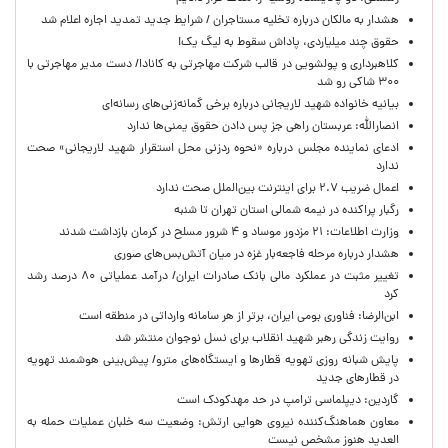
هشدار به مالکان درباره تخلیه مستاجران / شرایط جدید تمدید اجاره اعلام شد
حقوق چند میلیاردی، پاداش سقوط به لیگ یک!
کلاهبرداری و پولشویی در قالب شرکت مهاجرتی به کانادا/ دست مدیر مهاجرتی با
۳۰۰ شاکی رو شد
بیانیه خانواده شهید لاریجانی درباره برخی گمانه‌زنی‌های رسانه‌ای
انصارالله: عربستان راهی جز پس دادن حقوق یمنی‌ها ندارد
ادعای نماینده مجلس درباره «نحوه ردزنی محل استقرار شهید لاریجانی» صحت
ندارد
اعمال ضریب ۲.۷ برای اینترنت بین‌الملل صحت ندارد
رگبار پراکنده در نیمه شمالی استان تهران تا شنبه
وزارت اطلاعات: ۲۱ مزدور موساد و ۴ شرور مسلح در کرمان بازداشت شدند
هشدار درباره مرحله فاجعه‌بار غزه در میان آتش‌بس‌های صوری
تغییر مثبت در عملکرد مالی بانک صادرات ایران/ درآمد عملیاتی ۸۰ درصد رشد
کرد
ابن‌الرضا: فناوری بومی ایران، برتر از هر سامانه وارداتی در منطقه است
روایت زندگی رهبر شهید انقلاب برای نسل نوجوان منتشر شد
پایش شبانه روزی تهویه قطارها و ایستگاه‌های مترو/ پیش‌بینی هوشمند تهویه
در قطارهای جدید
گاردین: دیپلماسی ترامپ در حد مهدکودک است
معاون هماهنگ‌کننده نیروی هوایی ارتش: وضعیت سه خلبان عملیات حمله به
العدید هنوز مشخص نیست