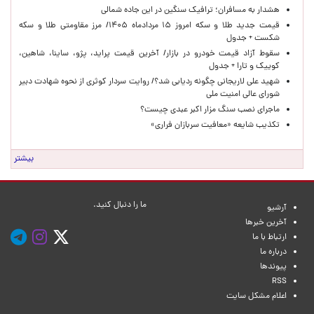
هشدار به مسافران؛ ترافیک سنگین در این جاده شمالی
قیمت جدید طلا و سکه امروز ۱۵ مردادماه ۱۴۰۵/ مرز مقاومتی طلا و سکه
شکست + جدول
سقوط آزاد قیمت خودرو در بازار/ آخرین قیمت پراید، پژو، ساینا، شاهین،
کوییک و تارا + جدول
شهید علی لاریجانی چگونه ردیابی شد؟/ روایت سردار کوثری از نحوه شهادت دبیر
شورای عالی امنیت ملی
ماجرای نصب سنگ مزار اکبر عبدی چیست؟
تکذیب شایعه «معافیت سربازان فراری»
بیشتر
ما را دنبال کنید.
آرشیو
آخرین خبرها
ارتباط با ما
درباره ما
پیوندها
RSS
اعلام مشکل سایت