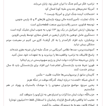
ترامپ: فکر می‌کنم جنگ با ایران خیلی زود پایان می‌یابد
آمریکا تحریم‌های جدیدی علیه کوبا اعمال کرد
احتمالات آینده جنگ ایران و آمریکا چیست ؟
بانک تجارت، تأمین‌کننده مالی پروژه بازسازی فازهای ۴ و ۵ پارس جنوبی
توسعه فناوری، مسیر رقابت‌پذیری صنعت قطعه‌سازی است
یونیفل: ارتش اسرائیل در یک روز ۱۱۳ توپ به جنوب لبنان شلیک کرده است
دستگیری عامل توهین به زائران اربعین در فضای مجازی توسط پلیس قزوین
پزشکیان: باید افراد کارآمدتر را به کار گرفت/ کاری می کنیم در معیشت مردم
مشکلی پیش نیاید
آسوشیتدپرس: صدها نظامی آمریکایی در جنگ علیه ایران ضربه مغزی شده‌اند
پاسخ قالیباف به ترامپ: واقعیت‌ها را بپذیرید و به تعهدات خود عمل کنید
پایان بی‌نتیجه مذاکرات دولت لبنان و رژیم صهیونیستی در رم ایتالیا
فوری؛ شرط جدید بازنشستگی اعلام شد/ این افراد برای بازنشستگی باید ۵ سال
بیشتر خدمت کنند
کاپیتان سابق از پرسپولیسی‌ها حلالیت طلبید + عکس
ادعای شبکه «الحدث» درباره ایجاد گذرگاه موقت در تنگه هرمز
یحیی سریع: مواضع مزدوران سعودی را با موشک بالستیک و پهپاد در هم
شکستیم
حزب‌الله: دولت لبنان مذاکرات و امتیازدهی به تل‌آویو را متوقف کند
عجیب اما واقعی:رقم فسخ قرارداد رضاییان با استقلال فقط ۱۰۰میلیون تومان!
اصلاح قانون مهریه به دستورکار مجلس بازگشت