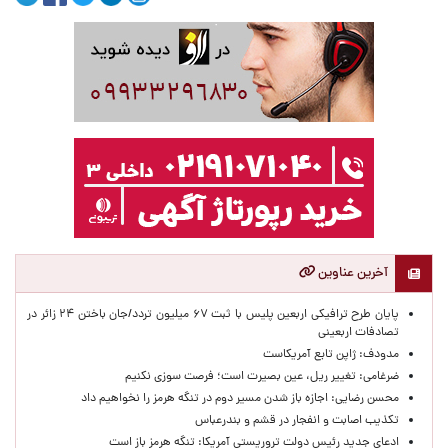
آخرین عناوین
پایان طرح ترافیکی اربعین پلیس با ثبت ۶۷ میلیون تردد/جان باختن ۲۴ زائر در
تصادفات اربعینی
مدودف: ژاپن تابع آمریکاست
ضرغامی: تغییر ریل، عین بصیرت است؛ فرصت سوزی نکنیم
محسن رضایی: اجازه باز شدن مسیر دوم در تنگه هرمز را نخواهیم داد
تکذیب اصابت و انفجار در قشم و بندرعباس
ادعای جدید رئیس دولت تروریستی آمریکا: تنگه هرمز باز است