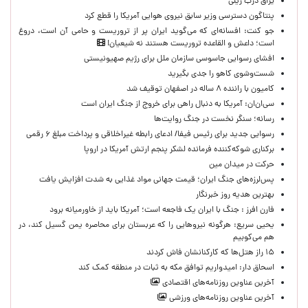
یراق درب ریلی
پنتاگون دسترسی وزیر سابق نیروی هوایی آمریکا را قطع کرد
جو کنت: افسانه‌ای که می‌گوید ایران پر از تروریست و حامی آن است، دروغ
است؛ داعش و القاعده تروریست هستند نه شیعیان!
افشای رسوایی جاسوسی سازمان ملل برای رژیم صهیونیستی
شست‌وشوی کاهو را جدی بگیرید
کامیون با راننده ۸ ساله در اصفهان توقیف شد
سی‌ان‌ان: آمریکا به دنبال راهی برای خروج از جنگ ایران است
رسانه؛ سنگر نخست در جنگ روایت‌ها
رسوایی جدید برای رئیس فیفا/ ادعای رابطه غیراخلاقی و پرداخت مبلغ ۶ رقمی
برکناری شوکه‌کننده فرمانده لشکر پنجم ارتش آمریکا در اروپا
حركت در ميدان مين
پس‌لرزه‌های جنگ ایران؛ قیمت جهانی مواد غذایی به شدت افزایش یافت
بهترین هدیه روز خبرنگار
فارن افرز : جنگ با ایران یک فاجعه است؛ آمریکا باید از خاورمیانه برود
یحیی سریع: هرگونه نیروهایی را که عربستان برای محاصره یمن گسیل کند، در
هم می‌کوبیم
۱۵ راز هتل‌ها که کارکنانشان فاش کردند
اسحاق دار: امیدواریم توافق مکه به ثبات در منطقه کمک کند
آخرین عناوین روزنامه‌های اقتصادی
آخرین عناوین روزنامه‌های ورزشی