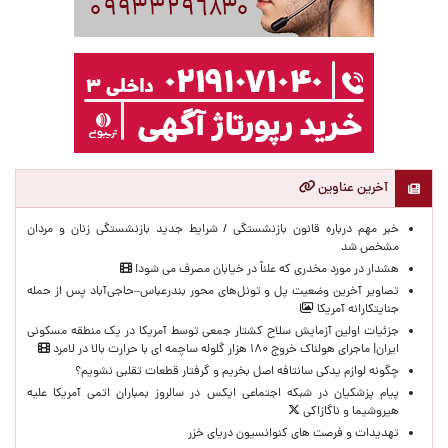
آخرین عناوین
خبر مهم درباره قانون بازنشستگی / شرایط جدید بازنشستگی زنان و مردان
مشخص شد
هشدار در مورد مخدری که علناً در خیابان مصرف می شود!
تصاویر آخرین وضعیت پل و تونل‌های محور بندرعباس–حاجی‌آباد پس از حمله
جنایتکارانه آمریکا
جزئیات اولین آزمایش سلاح کشتار جمعی توسط آمریکا در یک منطقه مسکونی
ایران| ماجرای هولناک خروج ۱۸۰ هزار گلوله ساچمه ای با حرارت بالا در لامرد
چگونه لوازم یدکی سانتافه اصل بخریم و گرفتار قطعات تقلبی نشویم؟
پیام پزشکیان در شبکه اجتماعی ایکس در سالروز بمباران اتمی آمریکا علیه
هیروشیما و ناگازاکی
تهدیدات و فرصت های کنوانسیون دریای خزر