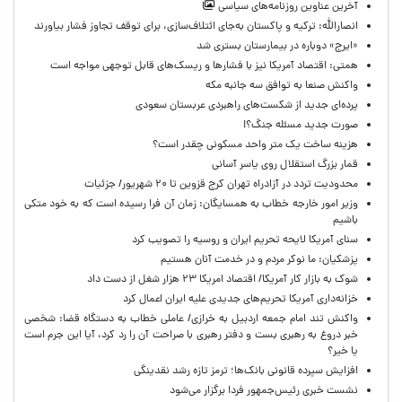
آخرین عناوین روزنامه‌های سیاسی
انصارالله: ترکیه و پاکستان به‌جای ائتلاف‌سازی، برای توقف تجاوز فشار بیاورند
«ایرج» دوباره در بیمارستان بستری شد
همتی: اقتصاد آمریکا نیز با فشارها و ریسک‌های قابل توجهی مواجه است
واکنش صنعا به توافق سه جانبه مکه
پرده‌ای جدید از شکست‌های راهبردی عربستان سعودی
صورت جدید مسئله جنگ؟!
هزینه ساخت یک متر واحد مسکونی چقدر است؟
قمار بزرگ استقلال روی یاسر آسانی
محدودیت تردد در آزادراه تهران کرج قزوین تا ۲۰ شهریور/ جزئیات
وزیر امور خارجه خطاب به همسایگان: زمان آن فرا رسیده است که به خود متکی
باشیم
سنای آمریکا لایحه تحریم ایران و روسیه را تصویب کرد
پزشکیان: ما نوکر مردم و در خدمت آنان هستیم
شوک به بازار کار آمریکا/ اقتصاد امریکا ۲۳ هزار شغل از دست داد
خزانه‌داری آمریکا تحریم‌های جدیدی علیه ایران اعمال کرد
واکنش تند امام جمعه اردبیل به خرازی/ عاملی خطاب به دستگاه قضا: شخصی
خبر دروغ به رهبری بست و دفتر رهبری با صراحت آن را رد کرد، آیا این جرم است
یا خیر؟
افزایش سپرده قانونی بانک‌ها؛ ترمز تازه رشد نقدینگی
نشست خبری رئیس‌جمهور فردا برگزار می‌شود