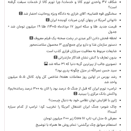
شکاف ۴۷ واحدی تورم کالا و خدمات/ چرا تورم کالا از خدمات سبقت گرفته
است؟
سخنگوی قوه قضاییه: آقای خرازی به دادگاه ویژه روحانیت احضار شد
ناتوانی آمریکا در پنهان کردن ضربات کوبنده ایران
قیمت جدید طلا و سکه امروز ۱۷ مردادماه ۱۴۰۵/ طلا ۱۹ میلیون تومان شد +
جدول
لحظه‌ فحش دادن اکبر عبدی در پشت صحنه یک فیلم معروف
دستور سازمان غذا و دارو برای جمع‌آوری ۳ محصول سلامت‌محور
شایعات مربوط به معافیت سربازان فراری کذب است
بدون تعارف با آتش نشان فداکار مازندرانی
تصویری جالب از پیرترین گربه دنیا که ۳۱ ساله شد
سید حسن نصرالله در منزل چگونه پدری بود؟
رشد بورس در اولین روز معاملات هفته/ شاخص کل وارد کانال ۵.۵ میلیون
واحد شد
ترامپ: تورم ایران که قبل از جنگ ۵ درصد بود را الان به ۳۰۰ درصد رسانده‌ایم!/
واکنش بانک مرکزی را ببینید
ژاپن با افزایش توان نظامی خود به دنبال چیست؟
چاک شومر: جنگ ایران اشتغال آمریکا را تخریب کرد؛ ترامپ از کدام سیاره
آمده؟!
معرفی ۵ مدل لپ تاپ Core i۷ زیر ۲۰۰ میلیون تومان
استعلام سوابق چک برگشتی؛ تمام روش ها همراه با توضیح