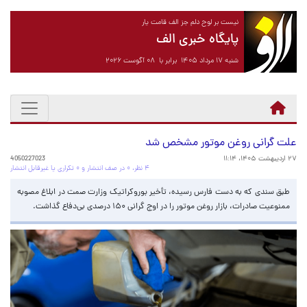
نیست بر لوح دلم جز الف قامت یار
پایگاه خبری الف
شنبه ۱۷ مرداد ۱۴۰۵ برابر با ۰۸ آگوست ۲۰۲۶
علت گرانی روغن موتور مشخص شد
۲۷ اردیبهشت ۱۴۰۵، ۱۱:۱۴
4050227023
۴ نظر، ۰ در صف انتشار و ۰ تکراری یا غیرقابل انتشار
طبق سندی که به دست فارس رسیده، تأخیر بوروکراتیک وزارت صمت در ابلاغ مصوبه
ممنوعیت صادرات، بازار روغن موتور را در اوج گرانی ۱۵۰ درصدی بی‌دفاع گذاشت.