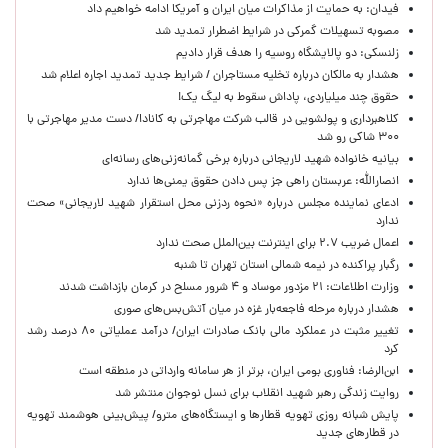
فیدان: به حمایت از مذاکرات میان ایران و آمریکا ادامه خواهیم داد
مصوبه تسهیلات گمرکی در شرایط اضطرار تمدید شد
زلنسکی: دو پالایشگاه روسیه را هدف قرار دادیم
هشدار به مالکان درباره تخلیه مستاجران / شرایط جدید تمدید اجاره اعلام شد
حقوق چند میلیاردی، پاداش سقوط به لیگ یک!
کلاهبرداری و پولشویی در قالب شرکت مهاجرتی به کانادا/ دست مدیر مهاجرتی با
۳۰۰ شاکی رو شد
بیانیه خانواده شهید لاریجانی درباره برخی گمانه‌زنی‌های رسانه‌ای
انصارالله: عربستان راهی جز پس دادن حقوق یمنی‌ها ندارد
ادعای نماینده مجلس درباره «نحوه ردزنی محل استقرار شهید لاریجانی» صحت
ندارد
اعمال ضریب ۲.۷ برای اینترنت بین‌الملل صحت ندارد
رگبار پراکنده در نیمه شمالی استان تهران تا شنبه
وزارت اطلاعات: ۲۱ مزدور موساد و ۴ شرور مسلح در کرمان بازداشت شدند
هشدار درباره مرحله فاجعه‌بار غزه در میان آتش‌بس‌های صوری
تغییر مثبت در عملکرد مالی بانک صادرات ایران/ درآمد عملیاتی ۸۰ درصد رشد
کرد
ابن‌الرضا: فناوری بومی ایران، برتر از هر سامانه وارداتی در منطقه است
روایت زندگی رهبر شهید انقلاب برای نسل نوجوان منتشر شد
پایش شبانه روزی تهویه قطارها و ایستگاه‌های مترو/ پیش‌بینی هوشمند تهویه
در قطارهای جدید