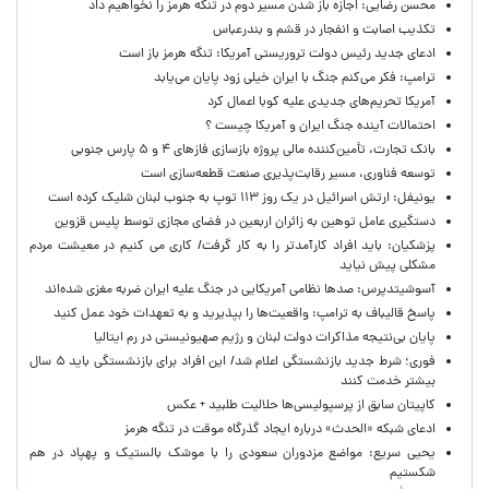
محسن رضایی: اجازه باز شدن مسیر دوم در تنگه هرمز را نخواهیم داد
تکذیب اصابت و انفجار در قشم و بندرعباس
ادعای جدید رئیس دولت تروریستی آمریکا: تنگه هرمز باز است
ترامپ: فکر می‌کنم جنگ با ایران خیلی زود پایان می‌یابد
آمریکا تحریم‌های جدیدی علیه کوبا اعمال کرد
احتمالات آینده جنگ ایران و آمریکا چیست ؟
بانک تجارت، تأمین‌کننده مالی پروژه بازسازی فازهای ۴ و ۵ پارس جنوبی
توسعه فناوری، مسیر رقابت‌پذیری صنعت قطعه‌سازی است
یونیفل: ارتش اسرائیل در یک روز ۱۱۳ توپ به جنوب لبنان شلیک کرده است
دستگیری عامل توهین به زائران اربعین در فضای مجازی توسط پلیس قزوین
پزشکیان: باید افراد کارآمدتر را به کار گرفت/ کاری می کنیم در معیشت مردم
مشکلی پیش نیاید
آسوشیتدپرس: صدها نظامی آمریکایی در جنگ علیه ایران ضربه مغزی شده‌اند
پاسخ قالیباف به ترامپ: واقعیت‌ها را بپذیرید و به تعهدات خود عمل کنید
پایان بی‌نتیجه مذاکرات دولت لبنان و رژیم صهیونیستی در رم ایتالیا
فوری؛ شرط جدید بازنشستگی اعلام شد/ این افراد برای بازنشستگی باید ۵ سال
بیشتر خدمت کنند
کاپیتان سابق از پرسپولیسی‌ها حلالیت طلبید + عکس
ادعای شبکه «الحدث» درباره ایجاد گذرگاه موقت در تنگه هرمز
یحیی سریع: مواضع مزدوران سعودی را با موشک بالستیک و پهپاد در هم
شکستیم