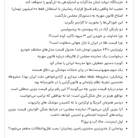
حزب‌الله: دولت لبنان مذاکرات و امتیازدهی به تل‌آویو را متوقف کند
عجیب اما واقعی:رقم فسخ قرارداد رضاییان با استقلال فقط ۱۰۰میلیون تومان!
اصلاح قانون مهریه به دستورکار مجلس بازگشت
این خوراکی‌ها را بخورید تا آلزایمر نگیرید
دو بازیکن آزاد در راه پیوستن به پرسپولیس
چرا خداوند بر خوردن این ۳ میوه تأکید کرده است؟!
چرا قیمت طلا در ایران با بازار جهانی متفاوت است؟
پژوپارس ۶۴۰ میلیون تومان شد/ جدول قیمت مدل‌های مختلف خودرو
درخواست یک نماینده مجلس از قالیباف درباره قانون مهریه
کویت دستور تعطیلی تنها مدرسه ایرانی را صادر کرد
یک‌ سوم صهیونیست‌ها در برابر حملات موشکی بی دفاع هستند
پزشکیان: مشروطه نقطه عطف بیداری و آزادی‌خواهی ملت ایران بود/ مشروطه
نخستین تجربه نظام پارلمانی و قانون‌گرایی را در خاورمیانه بود
مردم درباره قیمت بنزین چه می‌گویند؟/ این رقم برای قیمت بنزین منطقی است
توافق هرمز در حال شکل‌گیری است؛ اما نه توافقی که ترامپ می‌خواست
دردسر همزمان آمریکا و اوکراین با ته کشیدن موشک های پاتریوت
آیا بنزین گران می‌شود؟/ نماینده مجلس: در شرایط جنگی افزایش قیمت بنزین
پیامدهای گسترده اجتماعی و امنیتی خواهد داشت
اول اینترنت، حالا آب و برق؟!
رونمایی از جدی‌ترین مشتری رامین رضاییان؛ بمب نقل‌وانتقالات منفجر می‌شود؟