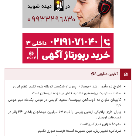
آخرین عناوین
اخراج دو مأمور ارشد «موساد»؛ پس‌لرزه شکست توطئه شوم تغییر نظام ایران
صنعا: مسئولیت پیامدهای تشدید تنش بر عهده عربستان است
کاپیتان ملوان به ذوب‌آهن پیوست/ سعید کریمی در عرض یک‌ماه تیم عوض
کرد!
پایان طرح ترافیکی اربعین پلیس با ثبت ۶۷ میلیون تردد/جان باختن ۲۴ زائر در
تصادفات اربعینی
مدودف: ژاپن تابع آمریکاست
ضرغامی: تغییر ریل، عین بصیرت است؛ فرصت سوزی نکنیم