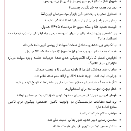
شروع تلخ مدافع تیم ملی پس از جدایی از پرسپولیس
بهترین هدیه به خبرنگاران چیست؟
استایل عجیب و بحث‌برانگیز بازیگر مرد سینمای ایران
پیش‌بینی پاییز پر بارش در ایران؛ لطفا غافلگیر نشوید
قیمت جدید طلا و سکه امروز ۱۶ مردادماه ۱۴۰۵/ جدول
راز دشمنی وزیرخارجه لبنان با ایران / یوسف رجی چه ارتباطی با حزب نزدیک به
اسرائیل دارد؟
بلاتکلیفی پرونده‌های مشاغل سخت/ دولت از بررسی آیین‌نامه خبر داد
قیمت جدید دلار، یورو و سایر ارزها امروز ۱۶ مردادماه ۱۴۰۵/ جدول
افزایش اعتبار کالابرگ الکترونیکی جدی شد/ جزییات جلسه ویژه دولت درباره
افزایش مبلغ کالابرگ
سامانه ضد موشکی لیزری؛ از بلوف سیاسی تا واقعیت میدانی
جزئیات ثبت ادعا، تهیه نقشه UTM و ارائه مادر سند اعلام شد
تلگراف: جنگ علیه ایران ممکن است به یکی از اشتباهات تاریخ تبدیل شود
خطر پنهان التهاب لثه برای استخوان‌ها
فرمان اجرایی دوباره ترامپ برای محدود کردن «حق تابعیت بر اساس تولد»
پرداخت مطالبات بازنشستگان در اولویت تأمین اجتماعی؛ پیگیری برای تأمین
منابع ادامه دارد
مراقب علائم هپاتیت باشید!
محسن رضایی دبیر جدید شورایعالی امنیت ملی شد
طلا در مسیر ثبت بالاترین افزایش قیمت هفته