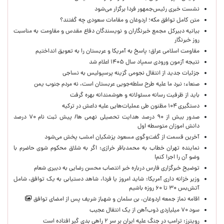
نشست خبری رئیس‌جمهور فردا برگزار می‌شود
متن کامل توافق مکه؛ اردوغان و مقامات سعودی چه گفتند؟
بیانیه دبیرکل مجمع خبرنگاران و نویسندگان دفاع مقدس و مقاومت به مناسبت
روز خبرنگار
مقاومت اسلامی عراق: پاسخ به آمریکا و عربستان را به تعویق انداختیم
نتیجه آزمون ورودی سمپاد سال ۱۴۰۵ اعلام شد
جزئیات جدید از انتقال نجومی گزینه پرسپولیس به نساجی
صنعاء: نبرد ما علیه طرح سلطه‌جویی عربستان است، نه مردم جنوب یمن
باید از ظرفیت رسانه مسئولانه و هوشمندانه بهره گرفت
دستگیری ۱۰۴ مظنون طی عملیات‌هایی علیه داعش در ترکیه
صدور بیش از ۹۰ درصد هدایت تحصیلی نهمی ها/ پیش ثبت نام ۷۰ درصد
دانش اموزان متوسطه اول
آخرین قسمت از گفت‌وگوی مسعود پزشکیان امشب پخش می‌شود
نماینده تهران خطاب به محمدباقر خرازی: اگر به شلاق محکوم شوی حاضرم با
وضو آن را اجرا کنم!
توضیح خبرگزاری فارس درباره خبر انتصاب محسن رضایی به دبیری شعام
وزیر خزانه داری آمریکا: شاید امروز یا فردا، شاهد دستیابی به یک توافق، شامل
آتش‌بس ۳۰ تا ۶۰ روزه باشیم
اقامه نماز جمعه اردوغان، بن ‌سلمان و شهباز شریف پس از امضای توافق
سود ۷۰ میلیاردی ذوب‌آهن از یک انتقال عجیب
رویترز: ترامپ در جنگ علیه ایران بر سر ۲ راهی بدی گیر افتاده است