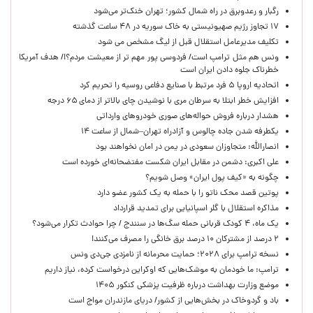
رگبار و رعدوبرق در راه شمال کشور؛ تهران خنک‌تر می‌شود
۱۷ تجاوز رژیم صهیونیستی به خاک سوریه در ۴۸ ساعت گذشته
تکلیف مدیرعامل استقلال قبل از لیگ مشخص می شود
ونس هم مثل ترامپ است/ فردوسی پور مهم تر از معیشت مردم؟!/ هدف آمریکا
خطرناک جلوه دادن ایران است
اتحادیه اروپا ۵ فرد مرتبط با صنایع دفاعی روسیه را تحریم کرد
افزایش خطر ابتلا به سرطان مری با نوشیدن چای بالاتر از دمای ۶۵ درجه
هشدار درباره فروش حواله‌های صوری خودروهای وارداتی
یکطرفه شدن جاده چالوس و آزادراه تهران–شمال از ساعت ۱۴
انصارالله: متجاوزان سعودی در یمن در امان نخواهند بود
علی اکبری: دشمن در مقابل ایران شکست مفتضحانه‌ای خورده است
چگونه به «کیف پول ایران» وصل شویم؟
پوتین قصد محک ناتو را با حمله به یک کشور عضو دارد
مذاکره استقلال با گلر اسپانیایی برای تمدید قرارداد
یک ماه، ۴ کودک قربانی حمله سگ‌ها در سنندج / چرا حوادث تکرار می‌شود؟
۲ درصد از مشترکان ۱۰ درصد برق خانگی را مصرف می‌کنند!
نسخه ترامپ برای ۲۰۲۸؛ حمایت محرمانه از نامزدی جی‌دی ونس
ترامپ: ما خودمان به موشک‌هایی که اوکراین درخواست کرده، نیاز داریم
موضع وزارت بهداشت درباره ظرفیت پزشکی کنکور ۱۴۰۵
باد و گردوخاک در بخش‌هایی از کشور/ دریای مازندران مواج است