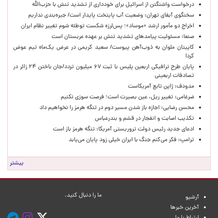
درخواست واشنگتن از اسرائیل برای خودداری از تشدید تنش با حزب‌الله
سخنگوی آبفای تهران: وضعیت آب پایتخت پایدار است/ جیره‌بندی نداریم
اخراج دو مأمور ارشد «موساد»؛ پس‌لرزه شکست توطئه شوم تغییر نظام ایران
صنعا: مسئولیت پیامدهای تشدید تنش بر عهده عربستان است
کاپیتان ملوان به ذوب‌آهن پیوست/ سعید کریمی در عرض یک‌ماه تیم عوض
کرد!
پایان طرح ترافیکی اربعین پلیس با ثبت ۶۷ میلیون تردد/جان باختن ۲۴ زائر در
تصادفات اربعینی
مدودف: ژاپن تابع آمریکاست
ضرغامی: تغییر ریل، عین بصیرت است؛ فرصت سوزی نکنیم
محسن رضایی: اجازه باز شدن مسیر دوم در تنگه هرمز را نخواهیم داد
تکذیب اصابت و انفجار در قشم و بندرعباس
ادعای جدید رئیس دولت تروریستی آمریکا: تنگه هرمز باز است
ترامپ: فکر می‌کنم جنگ با ایران خیلی زود پایان می‌یابد
بیشتر
ما را دنبال کنید.
آرشیو
آخرین خبرها