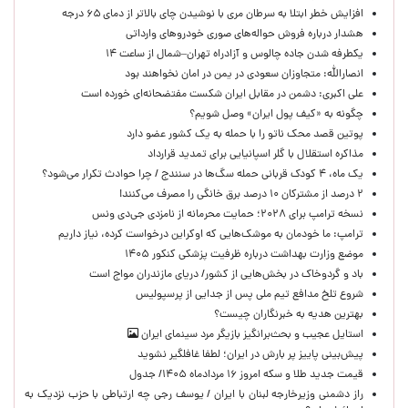
افزایش خطر ابتلا به سرطان مری با نوشیدن چای بالاتر از دمای ۶۵ درجه
هشدار درباره فروش حواله‌های صوری خودروهای وارداتی
یکطرفه شدن جاده چالوس و آزادراه تهران–شمال از ساعت ۱۴
انصارالله: متجاوزان سعودی در یمن در امان نخواهند بود
علی اکبری: دشمن در مقابل ایران شکست مفتضحانه‌ای خورده است
چگونه به «کیف پول ایران» وصل شویم؟
پوتین قصد محک ناتو را با حمله به یک کشور عضو دارد
مذاکره استقلال با گلر اسپانیایی برای تمدید قرارداد
یک ماه، ۴ کودک قربانی حمله سگ‌ها در سنندج / چرا حوادث تکرار می‌شود؟
۲ درصد از مشترکان ۱۰ درصد برق خانگی را مصرف می‌کنند!
نسخه ترامپ برای ۲۰۲۸؛ حمایت محرمانه از نامزدی جی‌دی ونس
ترامپ: ما خودمان به موشک‌هایی که اوکراین درخواست کرده، نیاز داریم
موضع وزارت بهداشت درباره ظرفیت پزشکی کنکور ۱۴۰۵
باد و گردوخاک در بخش‌هایی از کشور/ دریای مازندران مواج است
شروع تلخ مدافع تیم ملی پس از جدایی از پرسپولیس
بهترین هدیه به خبرنگاران چیست؟
استایل عجیب و بحث‌برانگیز بازیگر مرد سینمای ایران
پیش‌بینی پاییز پر بارش در ایران؛ لطفا غافلگیر نشوید
قیمت جدید طلا و سکه امروز ۱۶ مردادماه ۱۴۰۵/ جدول
راز دشمنی وزیرخارجه لبنان با ایران / یوسف رجی چه ارتباطی با حزب نزدیک به