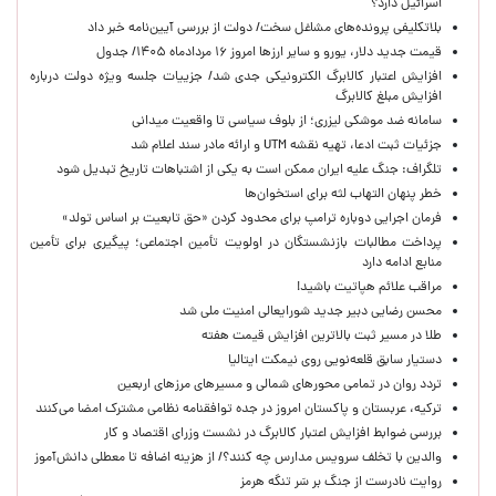
اسرائیل دارد؟
بلاتکلیفی پرونده‌های مشاغل سخت/ دولت از بررسی آیین‌نامه خبر داد
قیمت جدید دلار، یورو و سایر ارزها امروز ۱۶ مردادماه ۱۴۰۵/ جدول
افزایش اعتبار کالابرگ الکترونیکی جدی شد/ جزییات جلسه ویژه دولت درباره
افزایش مبلغ کالابرگ
سامانه ضد موشکی لیزری؛ از بلوف سیاسی تا واقعیت میدانی
جزئیات ثبت ادعا، تهیه نقشه UTM و ارائه مادر سند اعلام شد
تلگراف: جنگ علیه ایران ممکن است به یکی از اشتباهات تاریخ تبدیل شود
خطر پنهان التهاب لثه برای استخوان‌ها
فرمان اجرایی دوباره ترامپ برای محدود کردن «حق تابعیت بر اساس تولد»
پرداخت مطالبات بازنشستگان در اولویت تأمین اجتماعی؛ پیگیری برای تأمین
منابع ادامه دارد
مراقب علائم هپاتیت باشید!
محسن رضایی دبیر جدید شورایعالی امنیت ملی شد
طلا در مسیر ثبت بالاترین افزایش قیمت هفته
دستیار سابق قلعه‌نویی روی نیمکت ایتالیا
تردد روان در تمامی محورهای شمالی و مسیرهای مرزهای اربعین
ترکیه، عربستان و پاکستان امروز در جده توافقنامه نظامی مشترک امضا می‌کنند
بررسی ضوابط افزایش اعتبار کالابرگ در نشست وزرای اقتصاد و کار
والدین با تخلف سرویس مدارس چه کنند؟/ از هزینه اضافه تا معطلی دانش‌آموز
روایت نادرست از جنگ بر سَر تنگه هرمز