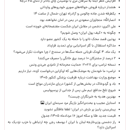
افزایش خطر ابتلا به سرطان مری با نوشیدن چای بالاتر از دمای ۶۵ درجه
هشدار درباره فروش حواله‌های صوری خودروهای وارداتی
یکطرفه شدن جاده چالوس و آزادراه تهران–شمال از ساعت ۱۴
انصارالله: متجاوزان سعودی در یمن در امان نخواهند بود
علی اکبری: دشمن در مقابل ایران شکست مفتضحانه‌ای خورده است
چگونه به «کیف پول ایران» وصل شویم؟
پوتین قصد محک ناتو را با حمله به یک کشور عضو دارد
مذاکره استقلال با گلر اسپانیایی برای تمدید قرارداد
یک ماه، ۴ کودک قربانی حمله سگ‌ها در سنندج / چرا حوادث تکرار می‌شود؟
۲ درصد از مشترکان ۱۰ درصد برق خانگی را مصرف می‌کنند!
نسخه ترامپ برای ۲۰۲۸؛ حمایت محرمانه از نامزدی جی‌دی ونس
ترامپ: ما خودمان به موشک‌هایی که اوکراین درخواست کرده، نیاز داریم
موضع وزارت بهداشت درباره ظرفیت پزشکی کنکور ۱۴۰۵
باد و گردوخاک در بخش‌هایی از کشور/ دریای مازندران مواج است
شروع تلخ مدافع تیم ملی پس از جدایی از پرسپولیس
بهترین هدیه به خبرنگاران چیست؟
استایل عجیب و بحث‌برانگیز بازیگر مرد سینمای ایران
پیش‌بینی پاییز پر بارش در ایران؛ لطفا غافلگیر نشوید
قیمت جدید طلا و سکه امروز ۱۶ مردادماه ۱۴۰۵/ جدول
راز دشمنی وزیرخارجه لبنان با ایران / یوسف رجی چه ارتباطی با حزب نزدیک به
اسرائیل دارد؟