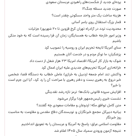
پرده‌ای جدید از شکست‌های راهبردی عربستان سعودی
صورت جدید مسئله جنگ؟!
هزینه ساخت یک متر واحد مسکونی چقدر است؟
قمار بزرگ استقلال روی یاسر آسانی
محدودیت تردد در آزادراه تهران کرج قزوین تا ۲۰ شهریور/ جزئیات
وزیر امور خارجه خطاب به همسایگان: زمان آن فرا رسیده است که به خود متکی
باشیم
سنای آمریکا لایحه تحریم ایران و روسیه را تصویب کرد
پزشکیان: ما نوکر مردم و در خدمت آنان هستیم
شوک به بازار کار آمریکا/ اقتصاد امریکا ۲۳ هزار شغل از دست داد
خزانه‌داری آمریکا تحریم‌های جدیدی علیه ایران اعمال کرد
واکنش تند امام جمعه اردبیل به خرازی/ عاملی خطاب به دستگاه قضا: شخصی
خبر دروغ به رهبری بست و دفتر رهبری با صراحت آن را رد کرد، آیا این جرم است
یا خیر؟
افزایش سپرده قانونی بانک‌ها؛ ترمز تازه رشد نقدینگی
نشست خبری رئیس‌جمهور فردا برگزار می‌شود
متن کامل توافق مکه؛ اردوغان و مقامات سعودی چه گفتند؟
بیانیه دبیرکل مجمع خبرنگاران و نویسندگان دفاع مقدس و مقاومت به مناسبت
روز خبرنگار
مقاومت اسلامی عراق: پاسخ به آمریکا و عربستان را به تعویق انداختیم
نتیجه آزمون ورودی سمپاد سال ۱۴۰۵ اعلام شد