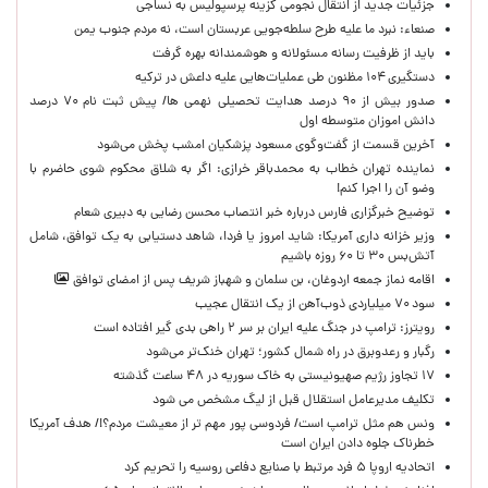
جزئیات جدید از انتقال نجومی گزینه پرسپولیس به نساجی
صنعاء: نبرد ما علیه طرح سلطه‌جویی عربستان است، نه مردم جنوب یمن
باید از ظرفیت رسانه مسئولانه و هوشمندانه بهره گرفت
دستگیری ۱۰۴ مظنون طی عملیات‌هایی علیه داعش در ترکیه
صدور بیش از ۹۰ درصد هدایت تحصیلی نهمی ها/ پیش ثبت نام ۷۰ درصد
دانش اموزان متوسطه اول
آخرین قسمت از گفت‌وگوی مسعود پزشکیان امشب پخش می‌شود
نماینده تهران خطاب به محمدباقر خرازی: اگر به شلاق محکوم شوی حاضرم با
وضو آن را اجرا کنم!
توضیح خبرگزاری فارس درباره خبر انتصاب محسن رضایی به دبیری شعام
وزیر خزانه داری آمریکا: شاید امروز یا فردا، شاهد دستیابی به یک توافق، شامل
آتش‌بس ۳۰ تا ۶۰ روزه باشیم
اقامه نماز جمعه اردوغان، بن ‌سلمان و شهباز شریف پس از امضای توافق
سود ۷۰ میلیاردی ذوب‌آهن از یک انتقال عجیب
رویترز: ترامپ در جنگ علیه ایران بر سر ۲ راهی بدی گیر افتاده است
رگبار و رعدوبرق در راه شمال کشور؛ تهران خنک‌تر می‌شود
۱۷ تجاوز رژیم صهیونیستی به خاک سوریه در ۴۸ ساعت گذشته
تکلیف مدیرعامل استقلال قبل از لیگ مشخص می شود
ونس هم مثل ترامپ است/ فردوسی پور مهم تر از معیشت مردم؟!/ هدف آمریکا
خطرناک جلوه دادن ایران است
اتحادیه اروپا ۵ فرد مرتبط با صنایع دفاعی روسیه را تحریم کرد