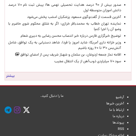
صدور بیش از ۹۰ درصد هدایت تحصیلی نهمی ها/ پیش ثبت نام ۷۰ درصد
دانش اموزان متوسطه اول
آخرین قسمت از گفت‌وگوی مسعود پزشکیان امشب پخش می‌شود
نماینده تهران خطاب به محمدباقر خرازی: اگر به شلاق محکوم شوی حاضرم با
وضو آن را اجرا کنم!
توضیح خبرگزاری فارس درباره خبر انتصاب محسن رضایی به دبیری شعام
وزیر خزانه داری آمریکا: شاید امروز یا فردا، شاهد دستیابی به یک توافق، شامل
آتش‌بس ۳۰ تا ۶۰ روزه باشیم
اقامه نماز جمعه اردوغان، بن ‌سلمان و شهباز شریف پس از امضای توافق
سود ۷۰ میلیاردی ذوب‌آهن از یک انتقال عجیب
بیشتر
ما را دنبال کنید.
آرشیو
آخرین خبرها
ارتباط با ما
درباره ما
پیوندها
RSS
اعلام مشکل سایت