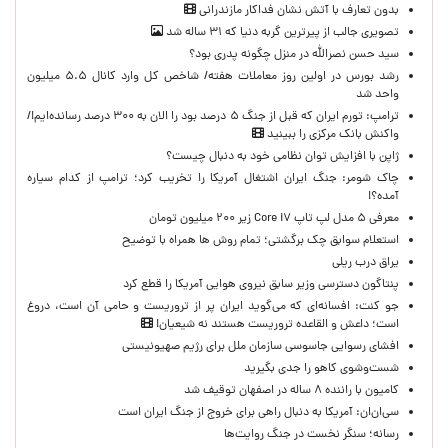
بدون تعارف با آتش نشان فداکار مازندرانی
تصویری جالب از پیرترین گربه دنیا که ۳۱ ساله شد
سید حسن نصرالله در منزل چگونه پدری بود؟
رشد بورس در اولین روز معاملات هفته/ شاخص کل وارد کانال ۵.۵ میلیون
واحد شد
ترامپ: تورم ایران که قبل از جنگ ۵ درصد بود را الان به ۳۰۰ درصد رسانده‌ایم!/
واکنش بانک مرکزی را ببینید
ژاپن با افزایش توان نظامی خود به دنبال چیست؟
چاک شومر: جنگ ایران اشتغال آمریکا را تخریب کرد؛ ترامپ از کدام سیاره
آمده؟!
معرفی ۵ مدل لپ تاپ Core i۷ زیر ۲۰۰ میلیون تومان
استعلام سوابق چک برگشتی؛ تمام روش ها همراه با توضیح
یراق درب ریلی
پنتاگون دسترسی وزیر سابق نیروی هوایی آمریکا را قطع کرد
جو کنت: افسانه‌ای که می‌گوید ایران پر از تروریست و حامی آن است، دروغ
است؛ داعش و القاعده تروریست هستند نه شیعیان!
افشای رسوایی جاسوسی سازمان ملل برای رژیم صهیونیستی
شست‌وشوی کاهو را جدی بگیرید
کامیون با راننده ۸ ساله در اصفهان توقیف شد
سی‌ان‌ان: آمریکا به دنبال راهی برای خروج از جنگ ایران است
رسانه؛ سنگر نخست در جنگ روایت‌ها