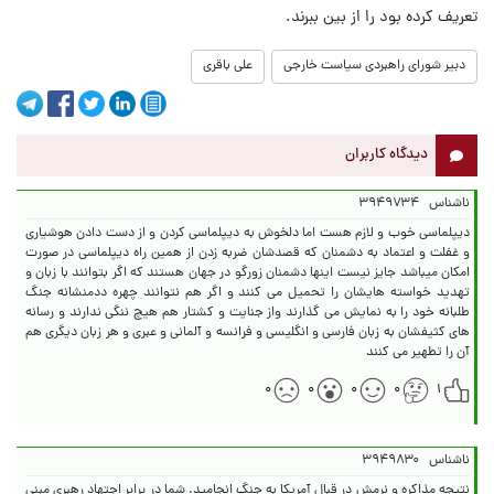
تعریف کرده بود را از بین ببرند.
دبیر شورای راهبردی سیاست خارجی
علی باقری
دیدگاه کاربران
ناشناس
۳۹۴۹۷۳۴
دیپلماسی خوب و لازم هست اما دلخوش به دیپلماسی کردن و از دست دادن هوشیاری
و غفلت و اعتماد به دشمنان که قصدشان ضربه زدن از همین راه دیپلماسی در صورت
امکان میباشد جایز نیست اینها دشمنان زورگو در جهان هستند که اگر بتوانند با زبان و
تهدید خواسته هایشان را تحمیل می کنند و اگر هم نتوانند چهره ددمنشانه جنگ
طلبانه خود را به نمایش می گذارند واز جنایت و کشتار هم هیچ ننگی ندارند و رسانه
های کثیفشان به زبان فارسی و انگلیسی و فرانسه و آلمانی و عبری و هر زبان دیگری هم
آن را تطهیر می کنند
۰
۰
۰
۰
۱
ناشناس
۳۹۴۹۸۳۰
نتیجه مذاکره و نرمش در قبال آمریکا به جنگ انجامید. شما در برابر اجتهاد رهبری مبنی