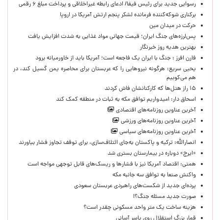
رسوایی جدید برای رئیس فیفا/ ادعای رابطه غیراخلاقی و پرداخت مبلغ ۶ رقمی
برکناری شوکه‌کننده فرمانده لشکر پنجم ارتش آمریکا در اروپا
حركت در ميدان مين
پس‌لرزه‌های جنگ ایران؛ قیمت جهانی مواد غذایی به شدت افزایش یافت
بهترین هدیه روز خبرنگار
فارن افرز : جنگ با ایران یک فاجعه است؛ آمریکا باید از خاورمیانه برود
یحیی سریع: هرگونه نیروهایی را که عربستان برای محاصره یمن گسیل کند، در
هم می‌کوبیم
۱۵ راز هتل‌ها که کارکنانشان فاش کردند
اسحاق دار: امیدواریم توافق مکه به ثبات در منطقه کمک کند
آخرین عناوین روزنامه‌های اقتصادی
آخرین عناوین روزنامه‌های ورزشی
آخرین عناوین روزنامه‌های سیاسی
انصارالله: ترکیه و پاکستان به‌جای ائتلاف‌سازی، برای توقف تجاوز فشار بیاورند
«ایرج» دوباره در بیمارستان بستری شد
همتی: اقتصاد آمریکا نیز با فشارها و ریسک‌های قابل توجهی مواجه است
واکنش صنعا به توافق سه جانبه مکه
پرده‌ای جدید از شکست‌های راهبردی عربستان سعودی
صورت جدید مسئله جنگ؟!
هزینه ساخت یک متر واحد مسکونی چقدر است؟
قمار بزرگ استقلال روی یاسر آسانی