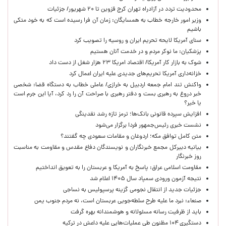
محدودیت تردد در آزادراه تهران کرج قزوین تا ۲۰ شهریور/ جزئیات
وزیر امور خارجه خطاب به همسایگان: زمان آن فرا رسیده است که به خود متکی
باشیم
سنای آمریکا لایحه تحریم ایران و روسیه را تصویب کرد
پزشکیان: ما نوکر مردم و در خدمت آنان هستیم
شوک به بازار کار آمریکا/ اقتصاد امریکا ۲۳ هزار شغل از دست داد
خزانه‌داری آمریکا تحریم‌های جدیدی علیه ایران اعمال کرد
واکنش تند امام جمعه اردبیل به خرازی/ عاملی خطاب به دستگاه قضا: شخصی
خبر دروغ به رهبری بست و دفتر رهبری با صراحت آن را رد کرد، آیا این جرم است
یا خیر؟
افزایش سپرده قانونی بانک‌ها؛ ترمز تازه رشد نقدینگی
نشست خبری رئیس‌جمهور فردا برگزار می‌شود
متن کامل توافق مکه؛ اردوغان و مقامات سعودی چه گفتند؟
بیانیه دبیرکل مجمع خبرنگاران و نویسندگان دفاع مقدس و مقاومت به مناسبت
روز خبرنگار
مقاومت اسلامی عراق: پاسخ به آمریکا و عربستان را به تعویق انداختیم
نتیجه آزمون ورودی سمپاد سال ۱۴۰۵ اعلام شد
جزئیات جدید از انتقال نجومی گزینه پرسپولیس به نساجی
صنعاء: نبرد ما علیه طرح سلطه‌جویی عربستان است، نه مردم جنوب یمن
باید از ظرفیت رسانه مسئولانه و هوشمندانه بهره گرفت
دستگیری ۱۰۴ مظنون طی عملیات‌هایی علیه داعش در ترکیه