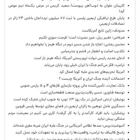
کاپیتان ملوان به ذوب‌آهن پیوست/ سعید کریمی در عرض یک‌ماه تیم عوض
کرد!
پایان طرح ترافیکی اربعین پلیس با ثبت ۶۷ میلیون تردد/جان باختن ۲۴ زائر در
تصادفات اربعینی
مدودف: ژاپن تابع آمریکاست
ضرغامی: تغییر ریل، عین بصیرت است؛ فرصت سوزی نکنیم
محسن رضایی: اجازه باز شدن مسیر دوم در تنگه هرمز را نخواهیم داد
تکذیب اصابت و انفجار در قشم و بندرعباس
ادعای جدید رئیس دولت تروریستی آمریکا: تنگه هرمز باز است
ترامپ: فکر می‌کنم جنگ با ایران خیلی زود پایان می‌یابد
آمریکا تحریم‌های جدیدی علیه کوبا اعمال کرد
احتمالات آینده جنگ ایران و آمریکا چیست ؟
بانک تجارت، تأمین‌کننده مالی پروژه بازسازی فازهای ۴ و ۵ پارس جنوبی
توسعه فناوری، مسیر رقابت‌پذیری صنعت قطعه‌سازی است
یونیفل: ارتش اسرائیل در یک روز ۱۱۳ توپ به جنوب لبنان شلیک کرده است
دستگیری عامل توهین به زائران اربعین در فضای مجازی توسط پلیس قزوین
پزشکیان: باید افراد کارآمدتر را به کار گرفت/ کاری می کنیم در معیشت مردم
مشکلی پیش نیاید
آسوشیتدپرس: صدها نظامی آمریکایی در جنگ علیه ایران ضربه مغزی شده‌اند
پاسخ قالیباف به ترامپ: واقعیت‌ها را بپذیرید و به تعهدات خود عمل کنید
پایان بی‌نتیجه مذاکرات دولت لبنان و رژیم صهیونیستی در رم ایتالیا