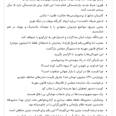
فوری؛ شرط جدید بازنشستگی اعلام شد/ این افراد برای بازنشستگی باید ۵ سال
بیشتر خدمت کنند
کاپیتان سابق از پرسپولیسی‌ها حلالیت طلبید + عکس
ادعای شبکه «الحدث» درباره ایجاد گذرگاه موقت در تنگه هرمز
یحیی سریع: مواضع مزدوران سعودی را با موشک بالستیک و پهپاد در هم
شکستیم
حزب‌الله: دولت لبنان مذاکرات و امتیازدهی به تل‌آویو را متوقف کند
عجیب اما واقعی:رقم فسخ قرارداد رضاییان با استقلال فقط ۱۰۰میلیون تومان!
اصلاح قانون مهریه به دستورکار مجلس بازگشت
این خوراکی‌ها را بخورید تا آلزایمر نگیرید
دو بازیکن آزاد در راه پیوستن به پرسپولیس
چرا خداوند بر خوردن این ۳ میوه تأکید کرده است؟!
چرا قیمت طلا در ایران با بازار جهانی متفاوت است؟
پژوپارس ۶۴۰ میلیون تومان شد/ جدول قیمت مدل‌های مختلف خودرو
درخواست یک نماینده مجلس از قالیباف درباره قانون مهریه
کویت دستور تعطیلی تنها مدرسه ایرانی را صادر کرد
یک‌ سوم صهیونیست‌ها در برابر حملات موشکی بی دفاع هستند
پزشکیان: مشروطه نقطه عطف بیداری و آزادی‌خواهی ملت ایران بود/ مشروطه
نخستین تجربه نظام پارلمانی و قانون‌گرایی را در خاورمیانه بود
مردم درباره قیمت بنزین چه می‌گویند؟/ این رقم برای قیمت بنزین منطقی است