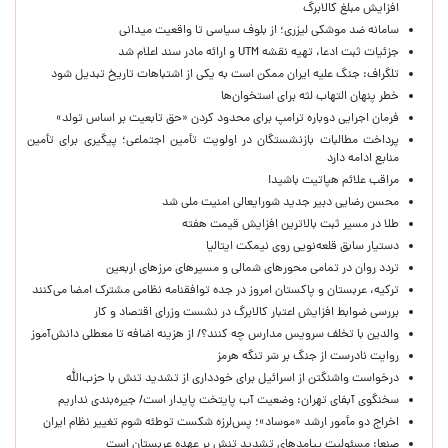
افزایش مبلغ کالابرگ
سامانه ضد موشکی لیزری؛ از بلوف سیاسی تا واقعیت میدانی
جزئیات ثبت ادعا، تهیه نقشه UTM و ارائه مادر سند اعلام شد
تلگراف: جنگ علیه ایران ممکن است به یکی از اشتباهات تاریخ تبدیل شود
خطر پنهان التهاب لثه برای استخوان‌ها
فرمان اجرایی دوباره ترامپ برای محدود کردن «حق تابعیت بر اساس تولد»
پرداخت مطالبات بازنشستگان در اولویت تأمین اجتماعی؛ پیگیری برای تأمین
منابع ادامه دارد
مراقب علائم هپاتیت باشید!
محسن رضایی دبیر جدید شورایعالی امنیت ملی شد
طلا در مسیر ثبت بالاترین افزایش قیمت هفته
دستیار سابق قلعه‌نویی روی نیمکت ایتالیا
تردد روان در تمامی محورهای شمالی و مسیرهای مرزهای اربعین
ترکیه، عربستان و پاکستان امروز در جده توافقنامه نظامی مشترک امضا می‌کنند
بررسی ضوابط افزایش اعتبار کالابرگ در نشست وزرای اقتصاد و کار
والدین با تخلف سرویس مدارس چه کنند؟/ از هزینه اضافه تا معطلی دانش‌آموز
روایت نادرست از جنگ بر سَر تنگه هرمز
درخواست واشنگتن از اسرائیل برای خودداری از تشدید تنش با حزب‌الله
سخنگوی آبفای تهران: وضعیت آب پایتخت پایدار است/ جیره‌بندی نداریم
اخراج دو مأمور ارشد «موساد»؛ پس‌لرزه شکست توطئه شوم تغییر نظام ایران
صنعا: مسئولیت پیامدهای تشدید تنش بر عهده عربستان است