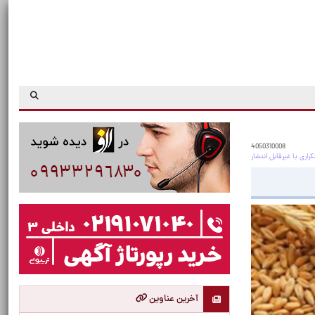
4050310008
آخرین عناوین