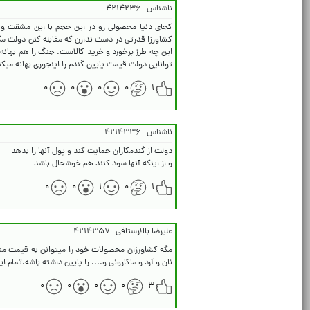
ناشناس
۴۲۱۴۲۳۶
کجای دنیا محصولی رو در این حجم با این مشقت و ه
کشاورزا قدرتی در دست ندارن که مقابله کنن دولت م
این چه طرز برخورد و خرید کالاست. جنگ را هم بهانه
توانایی دولت قیمت پایین گندم را اینجوری بهانه میک
۰
۰
۰
۰
۱
ناشناس
۴۲۱۴۳۳۶
و از اینکه آنها سود کنند هم خوشحال باشد
۰
۰
۱
۰
۱
علیرضا بالارستاقی
۴۲۱۴۳۵۷
مگه کشاورزان محصولات خود را میتوانن به قیمت منصفا
نان و آرد و ماکارونی و.... را پایین داشته باشه.تمام 
۰
۰
۰
۰
۳