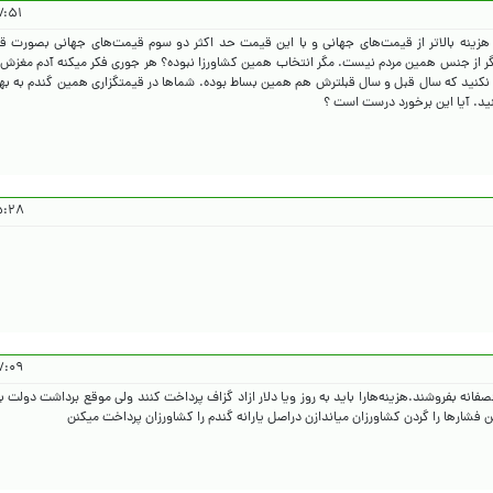
۴۰۵/۳/۱۰
زینه بالاتر از قیمت‌های جهانی و با این قیمت حد اکثر دو سوم قیمت‌های جهانی بصورت 
گر از جنس همین مردم نیست. مگر انتخاب همین کشاورزا نبوده؟ هر جوری فکر میکنه آدم مغزش
 نکنید که سال قبل و سال قبلترش هم همین بساط بوده. شماها در قیمتگزاری همین گندم به بها
نید. آیا این برخورد درست است ؟
۴۰۵/۳/۱۱
۴۰۵/۳/۱۱
نه بفروشند.هزینه‌هارا باید به روز ویا دلار ازاد گزاف پرداخت کنند ولی موقع برداشت دولت 
این فشارها را گردن کشاورزان میاندازن دراصل یارانه گندم را کشاورزان پرداخت میکنن