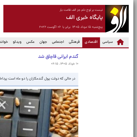
نیست بر لوح دلم جز الف قامت یار
پایگاه خبری الف
پنج‌شنبه ۱۵ مرداد ۱۴۰۵ برابر با ۰۶ آگوست ۲۰۲۶
(current)
سیاسی
اقتصادی
فرهنگی
اجتماعی
جهان
عکس
ویدئو
خواندن
گندم ایرانی قاچاق شد
۱۰ خرداد ۱۴۰۵، ۰۶:۱۵
در حالی که دولت پول گندمکاران را دو ماه است پرداخت 