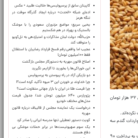
کاپیتان سابق از پرسپولیسی‌ها حلالیت طلبید + عکس
ادعای شبکه «الحدث» درباره ایجاد گذرگاه موقت در
تنگه هرمز
یحیی سریع: مواضع مزدوران سعودی را با موشک
بالستیک و پهپاد در هم شکستیم
حزب‌الله: دولت لبنان مذاکرات و امتیازدهی به تل‌آویو
را متوقف کند
عجیب اما واقعی:رقم فسخ قرارداد رضاییان با استقلال
فقط ۱۰۰میلیون تومان!
اصلاح قانون مهریه به دستورکار مجلس بازگشت
این خوراکی‌ها را بخورید تا آلزایمر نگیرید
دو بازیکن آزاد در راه پیوستن به پرسپولیس
چرا خداوند بر خوردن این ۳ میوه تأکید کرده است؟!
چرا قیمت طلا در ایران با بازار جهانی متفاوت است؟
پژوپارس ۶۴۰ میلیون تومان شد/ جدول قیمت
به گزارش فارس، یک منبع آگاه گفت که گندم کشاورزان در بازار عراق به قیمت کیلویی ۸۰ هزار تومان فروخته می‌شود؛ یعنی ۳۲ هزار تومان
مدل‌های مختلف خودرو
درخواست یک نماینده مجلس از قالیباف درباره قانون
مهریه
کویت دستور تعطیلی تنها مدرسه ایرانی را صادر کرد
های گذشته هم زمان تاخیر در پرداخت پول گندمکاران رخ می‌داد در سال ۱۴۰۲ حجم واردات گندم سه
یک‌ سوم صهیونیست‌ها در برابر حملات موشکی بی
دفاع هستند
در آخرین نشست به ریاست رئیس‌جمهور و با حضور رئیس سازمان برنامه و بودجه و وزیر جهاد کشاورزی، سازمان برنامه مکلف به پرداخت ۹۰