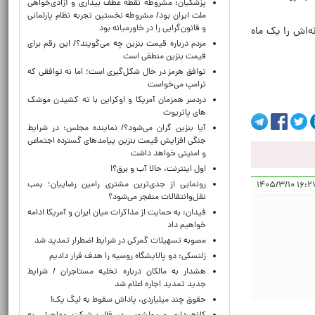
پزشکیان: مشروطه نقطه عطف بیداری و آزادی‌خواهی
ملت ایران بود/ مشروطه نخستین تجربه نظام پارلمانی
و قانون‌گرایی را در خاورمیانه بود
ه‌اش را یک ماه
مردم درباره قیمت بنزین چه می‌گویند؟/ این رقم برای
قیمت بنزین منطقی است
توافق هرمز در حال شکل‌گیری است؛ اما نه توافقی که
ترامپ می‌خواست
دردسر همزمان آمریکا و اوکراین با ته کشیدن موشک
های پاتریوت
آیا بنزین گران می‌شود؟/ نماینده مجلس: در شرایط
جنگی افزایش قیمت بنزین پیامدهای گسترده اجتماعی
و امنیتی خواهد داشت
اول اینترنت، حالا آب و برق؟!
رونمایی از جدی‌ترین مشتری رامین رضاییان؛ بمب
۱۶:۲۷:۴۲ 
نقل‌وانتقالات منفجر می‌شود؟
فیدان: به حمایت از مذاکرات میان ایران و آمریکا ادامه
خواهیم داد
مصوبه تسهیلات گمرکی در شرایط اضطرار تمدید شد
زلنسکی: دو پالایشگاه روسیه را هدف قرار دادیم
هشدار به مالکان درباره تخلیه مستاجران / شرایط
جدید تمدید اجاره اعلام شد
حقوق چند میلیاردی، پاداش سقوط به لیگ یک!