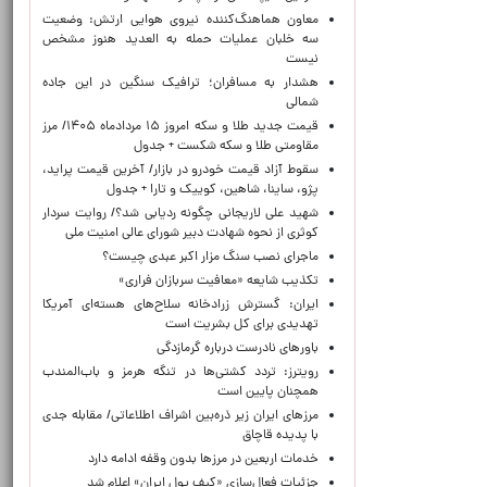
معاون هماهنگ‌کننده نیروی هوایی ارتش: وضعیت
سه خلبان عملیات حمله به العدید هنوز مشخص
نیست
هشدار به مسافران؛ ترافیک سنگین در این جاده
شمالی
قیمت جدید طلا و سکه امروز ۱۵ مردادماه ۱۴۰۵/ مرز
مقاومتی طلا و سکه شکست + جدول
سقوط آزاد قیمت خودرو در بازار/ آخرین قیمت پراید،
پژو، ساینا، شاهین، کوییک و تارا + جدول
شهید علی لاریجانی چگونه ردیابی شد؟/ روایت سردار
کوثری از نحوه شهادت دبیر شورای عالی امنیت ملی
ماجرای نصب سنگ مزار اکبر عبدی چیست؟
تکذیب شایعه «معافیت سربازان فراری»
ایران: گسترش زرادخانه سلاح‌های هسته‌ای آمریکا
تهدیدی برای کل بشریت است
باورهای نادرست درباره گرمازدگی
رویترز: تردد کشتی‌ها در تنگه هرمز و باب‌المندب
همچنان پایین است
مرزهای ایران زیر ذره‌بین اشراف اطلاعاتی/ مقابله جدی
با پدیده قاچاق
خدمات اربعین در مرزها بدون وقفه ادامه دارد
جزئیات فعال‌سازی «کیف پول ایران» اعلام شد