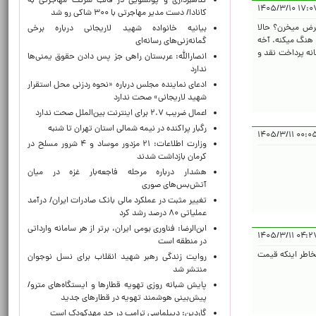
کلاهبرداری و پولشویی در قالب شرکت مهاجرتی به
۱۷:۰۷:۵۱ ۱
کانادا/ دست مدیر مهاجرتی با ۳۰۰ شاکی رو شد
قرض میخرن؟ حالا
بیانیه خانواده شهید لاریجانی درباره برخی
 هنگ میکنه. آخه
گمانه‌زنی‌های رسانه‌ای
نه پرداخت نقد و
انصارالله: عربستان راهی جز پس دادن حقوق یمنی‌ها
ندارد
ادعای نماینده مجلس درباره «نحوه ردزنی محل استقرار
شهید لاریجانی» صحت ندارد
اعمال ضریب ۲.۷ برای اینترنت بین‌الملل صحت ندارد
رگبار پراکنده در نیمه شمالی استان تهران تا شنبه
۰۰:۰۵:۲۸ ۱
وزارت اطلاعات: ۲۱ مزدور موساد و ۴ شرور مسلح در
کرمان بازداشت شدند
هشدار درباره مرحله فاجعه‌بار غزه در میان
آتش‌بس‌های صوری
تغییر مثبت در عملکرد مالی بانک صادرات ایران/ درآمد
عملیاتی ۸۰ درصد رشد کرد
ابن‌الرضا: فناوری بومی ایران، برتر از هر سامانه وارداتی
۰۴:۲۷:۰۹ ۱
در منطقه است
بخاطر اینکه قیمت
روایت زندگی رهبر شهید انقلاب برای نسل نوجوان
منتشر شد
پایش شبانه روزی تهویه قطارها و ایستگاه‌های مترو/
پیش‌بینی هوشمند تهویه در قطارهای جدید
گاردین: دیپلماسی ترامپ در حد مهدکودک است