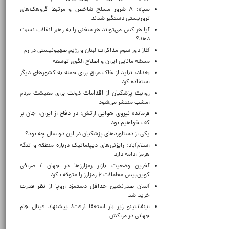
سپاه: ۸ شرور مسلح شاخص و مرتبط گروهک‌های
تروریستی دستگیر شدند
آیا هر کس می‌تواند هر سخنی را به رهبر انقلاب نسبت
دهد؟
آغاز دور سوم مذاکرات لبنان و رژیم صهیونیستی در رم
مسئله مانایی ایران و اصلاح الگوی توسعه
بغداد: نباید از خاک عراق برای حمله به کشورهای دیگر
استفاده کرد
روایت پزشکیان از اقدامات دولت برای معیشت مردم
امشب منتشر می‌شود
فرمانده نیروی هوایی ارتش: در دفاع از ایران، جان بر
کف خواهیم بود
یکی از دستاوردهای پزشکیان در این دو سال چه بود؟
اسلام‌آباد: رایزنی‌های دیپلماتیک درباره منطقه و تنگه
هرمز ادامه دارد
آخرین وضعیت بازار رمزارزها در جهان / صرافی
کوین‌بیس معاملات ۶ رمزارز را متوقف کرد
آلمان صدرنشین حداقل دستمزد اروپا از نظر قدرت
خرید شد
اینفانتینو زیر بار استعفا نرفت/ پیشنهاد فینال جام
جهانی در مراکش