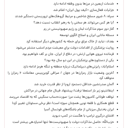
خدمات اربعین در مرزها بدون وقفه ادامه دارد
جزئیات فعال‌سازی «کیف پول ایران» اعلام شد
سپاه: ۸ شرور مسلح شاخص و مرتبط گروهک‌های تروریستی دستگیر شدند
آیا هر کس می‌تواند هر سخنی را به رهبر انقلاب نسبت دهد؟
آغاز دور سوم مذاکرات لبنان و رژیم صهیونیستی در رم
مسئله مانایی ایران و اصلاح الگوی توسعه
بغداد: نباید از خاک عراق برای حمله به کشورهای دیگر استفاده کرد
روایت پزشکیان از اقدامات دولت برای معیشت مردم امشب منتشر می‌شود
فرمانده نیروی هوایی ارتش: در دفاع از ایران، جان بر کف خواهیم بود
یکی از دستاوردهای پزشکیان در این دو سال چه بود؟
اسلام‌آباد: رایزنی‌های دیپلماتیک درباره منطقه و تنگه هرمز ادامه دارد
آخرین وضعیت بازار رمزارزها در جهان / صرافی کوین‌بیس معاملات ۶ رمزارز را
متوقف کرد
آلمان صدرنشین حداقل دستمزد اروپا از نظر قدرت خرید شد
اینفانتینو زیر بار استعفا نرفت/ پیشنهاد فینال جام جهانی در مراکش
توقف طولانی کامیون‌ها پشت مرز؛ صورت‌حساب سنگینی که به اقتصاد می‌رسد
قطع همکاری با قلعه نویی همچنان سوژه است/ نظر برخی مسئولان تغییر کرد!
ایران به‌دنبال میزبانی از جام باشگاه‌های فوتسال آسیا
افشای درگیری ترامپ با هگست در کمپ دیوید
حزب‌الله: حاصل مذاکرات دولت با صهیونیست‌ها تنها امتیازدهی‌ بیشتر است