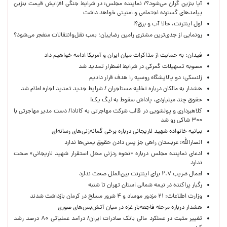
آیا بنزین گران می‌شود؟/ نماینده مجلس: در شرایط جنگی افزایش قیمت بنزین
پیامدهای گسترده اجتماعی و امنیتی خواهد داشت
اول اینترنت، حالا آب و برق؟!
رونمایی از جدی‌ترین مشتری رامین رضاییان؛ بمب نقل‌وانتقالات منفجر می‌شود؟
فیدان: به حمایت از مذاکرات میان ایران و آمریکا ادامه خواهیم داد
مصوبه تسهیلات گمرکی در شرایط اضطرار تمدید شد
زلنسکی: دو پالایشگاه روسیه را هدف قرار دادیم
هشدار به مالکان درباره تخلیه مستاجران / شرایط جدید تمدید اجاره اعلام شد
حقوق چند میلیاردی، پاداش سقوط به لیگ یک!
کلاهبرداری و پولشویی در قالب شرکت مهاجرتی به کانادا/ دست مدیر مهاجرتی با
۳۰۰ شاکی رو شد
بیانیه خانواده شهید لاریجانی درباره برخی گمانه‌زنی‌های رسانه‌ای
انصارالله: عربستان راهی جز پس دادن حقوق یمنی‌ها ندارد
ادعای نماینده مجلس درباره «نحوه ردزنی محل استقرار شهید لاریجانی» صحت
ندارد
اعمال ضریب ۲.۷ برای اینترنت بین‌الملل صحت ندارد
رگبار پراکنده در نیمه شمالی استان تهران تا شنبه
وزارت اطلاعات: ۲۱ مزدور موساد و ۴ شرور مسلح در کرمان بازداشت شدند
هشدار درباره مرحله فاجعه‌بار غزه در میان آتش‌بس‌های صوری
تغییر مثبت در عملکرد مالی بانک صادرات ایران/ درآمد عملیاتی ۸۰ درصد رشد