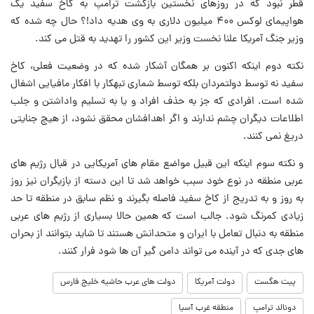
قطر نبود که در روزهای نخستین بازگشت ترامپ به کاخ سفید یک
هواپیمای لوکس ۴۰۰ میلیون دلاری به وی هدیه داد!؟ حال چه شده که
وزیر جنگ آمریکا علنا نخست وزیر این کشور را تهدید به قتل می کند.
نکته دوم اینکه اکنون بر همگان آشکار شده که در وضعیت فعلی، کاخ
سفید نه توسط دولتمردان بلکه توسط شماری تبهکار با افکار مافیایی اشغال
شده است. افرادی که جز به حذف افراد و یا به تسلیم واداشتن و جلب
اطلاعات دیگران چشم ندارند و اگر اهدافشان محقق نشود، از هیچ جنایتی
دریغ نمی کنند.
و نکته سوم اینکه این قبیل مواضع مقام های آمریکایی در قبال رژیم های
عربی منطقه در نوع خود سبب خواهد شد تا این دسته از بازیگران نیز روز
به روز و به تدریج از کاخ سفید فاصله بگیرند و نظم سابق در منطقه تا حد
زیادی کمرنگ شود. جالب است که همین حالا بسیاری از رژیم های عربی
منطقه به دنبال تعامل با ایران و متحدانش هستند تا شاید بتوانند از بحران
های جدی که در آینده می تواند دامن گیر آن ها شود فرار کنند.
پیت هگست
دولت آمریکا
دولت های عرب حاشیه خلیج فارس
دونالد ترامپ
منطقه غرب آسیا