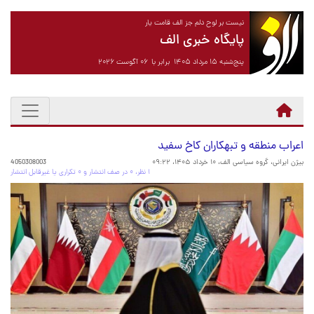
نیست بر لوح دلم جز الف قامت یار
پایگاه خبری الف
پنج‌شنبه ۱۵ مرداد ۱۴۰۵ برابر با ۰۶ آگوست ۲۰۲۶
اعراب منطقه و تبهکاران کاخ سفید
بیژن ایرانی، گروه سیاسی الف،
۱۰ خرداد ۱۴۰۵، ۰۹:۲۲
4050308003
۱ نظر، ۰ در صف انتشار و ۰ تکراری یا غیرقابل انتشار