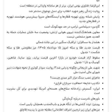
کرد
ابن‌الرضا: فناوری بومی ایران، برتر از هر سامانه وارداتی در منطقه است
روایت زندگی رهبر شهید انقلاب برای نسل نوجوان منتشر شد
پایش شبانه روزی تهویه قطارها و ایستگاه‌های مترو/ پیش‌بینی هوشمند تهویه
در قطارهای جدید
گاردین: دیپلماسی ترامپ در حد مهدکودک است
معاون هماهنگ‌کننده نیروی هوایی ارتش: وضعیت سه خلبان عملیات حمله به
العدید هنوز مشخص نیست
هشدار به مسافران؛ ترافیک سنگین در این جاده شمالی
قیمت جدید طلا و سکه امروز ۱۵ مردادماه ۱۴۰۵/ مرز مقاومتی طلا و سکه
شکست + جدول
سقوط آزاد قیمت خودرو در بازار/ آخرین قیمت پراید، پژو، ساینا، شاهین،
کوییک و تارا + جدول
شهید علی لاریجانی چگونه ردیابی شد؟/ روایت سردار کوثری از نحوه شهادت دبیر
شورای عالی امنیت ملی
ماجرای نصب سنگ مزار اکبر عبدی چیست؟
تکذیب شایعه «معافیت سربازان فراری»
ایران: گسترش زرادخانه سلاح‌های هسته‌ای آمریکا تهدیدی برای کل بشریت
است
باورهای نادرست درباره گرمازدگی
رویترز: تردد کشتی‌ها در تنگه هرمز و باب‌المندب همچنان پایین است
مرزهای ایران زیر ذره‌بین اشراف اطلاعاتی/ مقابله جدی با پدیده قاچاق