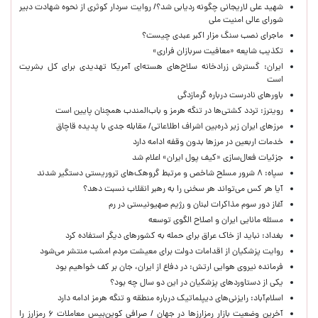
شهید علی لاریجانی چگونه ردیابی شد؟/ روایت سردار کوثری از نحوه شهادت دبیر
شورای عالی امنیت ملی
ماجرای نصب سنگ مزار اکبر عبدی چیست؟
تکذیب شایعه «معافیت سربازان فراری»
ایران: گسترش زرادخانه سلاح‌های هسته‌ای آمریکا تهدیدی برای کل بشریت
است
باورهای نادرست درباره گرمازدگی
رویترز: تردد کشتی‌ها در تنگه هرمز و باب‌المندب همچنان پایین است
مرزهای ایران زیر ذره‌بین اشراف اطلاعاتی/ مقابله جدی با پدیده قاچاق
خدمات اربعین در مرزها بدون وقفه ادامه دارد
جزئیات فعال‌سازی «کیف پول ایران» اعلام شد
سپاه: ۸ شرور مسلح شاخص و مرتبط گروهک‌های تروریستی دستگیر شدند
آیا هر کس می‌تواند هر سخنی را به رهبر انقلاب نسبت دهد؟
آغاز دور سوم مذاکرات لبنان و رژیم صهیونیستی در رم
مسئله مانایی ایران و اصلاح الگوی توسعه
بغداد: نباید از خاک عراق برای حمله به کشورهای دیگر استفاده کرد
روایت پزشکیان از اقدامات دولت برای معیشت مردم امشب منتشر می‌شود
فرمانده نیروی هوایی ارتش: در دفاع از ایران، جان بر کف خواهیم بود
یکی از دستاوردهای پزشکیان در این دو سال چه بود؟
اسلام‌آباد: رایزنی‌های دیپلماتیک درباره منطقه و تنگه هرمز ادامه دارد
آخرین وضعیت بازار رمزارزها در جهان / صرافی کوین‌بیس معاملات ۶ رمزارز را