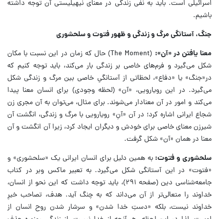
اسرائیلی است. باید به نفی زندگی در معنای نیهیلیستی آن توجه داشته
باشیم.
جنگ، آستانگی مرگ و زندگی و ظهور فتوت و سلحشوری
معنا یافتن در «آن»:
(The Moment) حال که زمان در این نسبت با مکان
شکل می‌گیرد و فرم‌های خاصی بر زندگی بار می‌کند، باید توجه کنیم که
در«جنگ» یا «دفاع»، لحظاتی از آستانگیِ خاصی بین مرگ و زندگی شکل
می‌گیرد. در این رویارویی، «آن» (لحظه وجودی) برای انسان معنا پیدا
می‌کند و امور در آن معنادار می‌شوند. برای مثال، می‌توان به آن مجری زن
شجاع ایرانی اشاره کرد؛ در آن «آنِ» رویارویی با مرگ و زندگی، انگشت آن
شیرزن معنای خاصی برای خودش و دیگران ایجاد کرد، زیرا آن انگشت و آن
معنا در همان «آن» شکل گرفت.
سلحشوری و فتوت:
به همین دلیل برای انسان ایرانی یک «سلحشوری» و
«فتوت» در این آستانگی شکل می‌گیرد. به تعبیر ماکس وبر در کتاب
جامعه‌شناسی دین (صفحه ۲۹۱)، باید توجه داشت که این نحو از انسان،
خداوند را متعالی‌تر از آن می‌داند که به چنگ آید. هدف، تصاحب خیرِ
خداوند نیست، بلکه «دستِ خدا شدن» و سرشار شدن روح انسان از