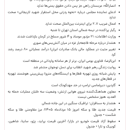
انصارالله: عربستان راهی جز پس دادن حقوق یمنی‌ها ندارد
ادعای نماینده مجلس درباره «نحوه ردزنی محل استقرار شهید لاریجانی» صحت
ندارد
اعمال ضریب ۲.۷ برای اینترنت بین‌الملل صحت ندارد
رگبار پراکنده در نیمه شمالی استان تهران تا شنبه
وزارت اطلاعات: ۲۱ مزدور موساد و ۴ شرور مسلح در کرمان بازداشت شدند
هشدار درباره مرحله فاجعه‌بار غزه در میان آتش‌بس‌های صوری
تغییر مثبت در عملکرد مالی بانک صادرات ایران/ درآمد عملیاتی ۸۰ درصد رشد
کرد
ابن‌الرضا: فناوری بومی ایران، برتر از هر سامانه وارداتی در منطقه است
روایت زندگی رهبر شهید انقلاب برای نسل نوجوان منتشر شد
پایش شبانه روزی تهویه قطارها و ایستگاه‌های مترو/ پیش‌بینی هوشمند تهویه
در قطارهای جدید
گاردین: دیپلماسی ترامپ در حد مهدکودک است
معاون هماهنگ‌کننده نیروی هوایی ارتش: وضعیت سه خلبان عملیات حمله به
العدید هنوز مشخص نیست
هشدار به مسافران؛ ترافیک سنگین در این جاده شمالی
قیمت جدید طلا و سکه امروز ۱۵ مردادماه ۱۴۰۵/ مرز مقاومتی طلا و سکه
شکست + جدول
سقوط آزاد قیمت خودرو در بازار/ آخرین قیمت پراید، پژو، ساینا، شاهین،
کوییک و تارا + جدول