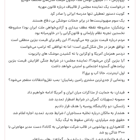
پژوپارس ۶۴۰ میلیون تومان شد/ جدول قیمت مدل‌های مختلف خودرو
درخواست یک نماینده مجلس از قالیباف درباره قانون مهریه
کویت دستور تعطیلی تنها مدرسه ایرانی را صادر کرد
یک‌ سوم صهیونیست‌ها در برابر حملات موشکی بی دفاع هستند
پزشکیان: مشروطه نقطه عطف بیداری و آزادی‌خواهی ملت ایران بود/ مشروطه
نخستین تجربه نظام پارلمانی و قانون‌گرایی را در خاورمیانه بود
مردم درباره قیمت بنزین چه می‌گویند؟/ این رقم برای قیمت بنزین منطقی است
توافق هرمز در حال شکل‌گیری است؛ اما نه توافقی که ترامپ می‌خواست
دردسر همزمان آمریکا و اوکراین با ته کشیدن موشک های پاتریوت
آیا بنزین گران می‌شود؟/ نماینده مجلس: در شرایط جنگی افزایش قیمت بنزین
پیامدهای گسترده اجتماعی و امنیتی خواهد داشت
اول اینترنت، حالا آب و برق؟!
رونمایی از جدی‌ترین مشتری رامین رضاییان؛ بمب نقل‌وانتقالات منفجر می‌شود؟
فیدان: به حمایت از مذاکرات میان ایران و آمریکا ادامه خواهیم داد
مصوبه تسهیلات گمرکی در شرایط اضطرار تمدید شد
زلنسکی: دو پالایشگاه روسیه را هدف قرار دادیم
هشدار به مالکان درباره تخلیه مستاجران / شرایط جدید تمدید اجاره اعلام شد
حقوق چند میلیاردی، پاداش سقوط به لیگ یک!
کلاهبرداری و پولشویی در قالب شرکت مهاجرتی به کانادا/ دست مدیر مهاجرتی با
۳۰۰ شاکی رو شد
بیانیه خانواده شهید لاریجانی درباره برخی گمانه‌زنی‌های رسانه‌ای