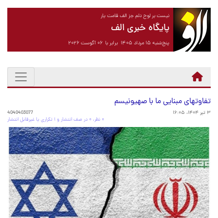
نیست بر لوح دلم جز الف قامت یار
پایگاه خبری الف
پنج‌شنبه ۱۵ مرداد ۱۴۰۵ برابر با ۰۶ آگوست ۲۰۲۶
تفاوتهای مبنایی ما با صهیونیسم
۳ تیر ۱۴۰۴، ۱۶:۰۵
4040403077
۰ نظر، ۰ در صف انتشار و ۱ تکراری یا غیرقابل انتشار