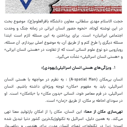
حجت الاسلام مهدی سلطانی، معاون دانشگاه باقرالعلوم(ع): موضوع بحث
در این نوشته کوتاه، «نحوه حضور انسان ایرانی در زمانه جنگ و وحدت
اجتماعی ایرانیان» است. برای پرداختن به این مسئله لازم است ابتدا
مسئله دیگری را طرح کنم و از طریق آن، به موضوع اصلی بپردازم. آن مسئله،
رویارویی دو نوع علوم انسانی است که از تفاوت در «هستی انسان ایرانی»
و «هستی انسان اسرائیلی» نشأت می‌گیرد.
ویژگی‌های هستی انسان اسرائیلی(یهودی)
:
انسان بی‌مکان (A-spatial Man) : به نظرم در مواجهه با هستی انسان
اسرائیلی، باید به مفهوم «مکان» توجه ویژه‌ای داشته باشیم. انسان
اسرائیلی، در فرم معاصر خود، انسانی «بدون مکان» یا «بلامکان» است. او
در سودای احاطه بر مکان، از طریق «زمان» است.
تهی‌سازی مکان از معنا:
این انسان، مکان را از امکانِ بازتولیدِ معنا تهی
می‌کند. به همین دلیل، اسرائیل به تکنولوژیک‌ترین کشور دنیا تبدیل شده
است؛ زیرا در تکنولوژی، تمنای انسان مدرن برای هندسی و ریاضی‌وار