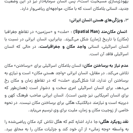
یهودی‌سازی مسیحیت است»، پس انسان سرمایه‌دار نیز در این وضعیت
جدید، انسانی بلامکان است که با مکان، مواجهه‌ای ریاضی‌وار دارد.
۳
.
ویژگی‌های هستی انسان ایرانی:
انسان مکان‌مند
(Spatial Man)
: «ملت» و «سرزمین» در تقاطع جغرافیا
(مکان) با تاریخ (زمان) شکل می‌گیرند. بنابراین، انسان ایرانی در نسبت با
انسان اسرائیلی، انسانی
واجد مکان و جغرافیاست
،
در حالی که انسان
اسرائیلی فاقد آن است.
عدم نیاز به برساختن مکان:
انسان بلامکان اسرائیلی برای «برساختن» مکان
تلاش می‌کند. در مقابل، انسان ایرانی «واجد هستیِ مکان» است و نیازی به
برساختن آن ندارد، لذا شکل‌گیری «ملت» که در تقاطع زمان و مکان رخ
می‌دهد، برای انسان اسرائیلی امری سخت و دشوار است (همان‌طور که
برای انسان آمریکایی نیز چنین است). انسان ایرانی صاحب فرهنگ کهن و
دیرینه است و نیازمند دیالکتیک هگلی برای برساختن مکان نیست. در نحوه
خاصی از زوجیت مکان و زمان، ملیت برای وی ترسیم می‌یابد.
نقد رویکرد هگلی:
جا دارد اشاره کنم که هگل تلاش کرد مکانِ ریاضی‌شده را
به واسطه «وجه زمانی» از آنِ خود کند و جزئیات مکان را به محاق ببرد.