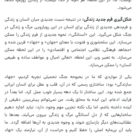
اوست. لذا در این لحظه، هر آنچه از خدا نیست، از زندگی روزمره حذف
می‌شود.
شکل‌گیری فرم جدید زندگی:
در نتیجه نسبت جدیدی میان انسان و زندگی
و فرم‌دهی جدیدی از زندگی برای انسان در این رویارویی مرگ و زندگی در
جنگ شکل می‌گیرد. این «آستانگی»، نحوه جدیدی از فرم زندگی را ممکن
می‌سازد. این سلحشوری و فتوت، با معنای «جهان» و «جهاد» قرین شده و
«مجاهد فرهنگی، نظامی، اجتماعی و اقتصادی» را در این لحظه ممکن
می‌سازد. به تعبیر وبر، این لحظه، «تعالی امیال و عواطف ساده و طبیعی
انسان» را ممکن می‌سازد.
یکی از مواردی که ما در بحبوحه جنگ تحمیلی تجربه کردیم، «جهاد
سازندگی» بود؛ ساختاری رسمی که در آن، قلب و عقل برای انسان ایرانی
جمع شده بود. این ساختار تا یک دهه بسیار خوب عمل کرد، اما بعداً در
فرآیند ادغام، این ایده به محاق رفت. من نمی‌توانم پیش‌بینی دقیقی از
آینده داشته باشم، اما یک نکته تجربی مهم وجود دارد: نباید اجازه دهیم
ساختارهایی که از دلِ آستانگیِ مرگ و زندگی بیرون می‌آیند، بعدها با
عقلانیت‌های دیگر بازسازی شوند و وجوه جدیدی به آن‌ها اضافه گردد. ما
باید آن بن‌مایه اصلی را حفظ کنیم و حراست از آن، نیازمند یک «نهاد