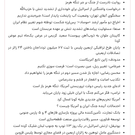
روایت نادرست از جنگ بر سَر تنگه هرمز
درخواست واشنگتن از اسرائیل برای خودداری از تشدید تنش با حزب‌الله
سخنگوی آبفای تهران: وضعیت آب پایتخت پایدار است/ جیره‌بندی نداریم
اخراج دو مأمور ارشد «موساد»؛ پس‌لرزه شکست توطئه شوم تغییر نظام ایران
صنعا: مسئولیت پیامدهای تشدید تنش بر عهده عربستان است
کاپیتان ملوان به ذوب‌آهن پیوست/ سعید کریمی در عرض یک‌ماه تیم عوض
کرد!
پایان طرح ترافیکی اربعین پلیس با ثبت ۶۷ میلیون تردد/جان باختن ۲۴ زائر در
تصادفات اربعینی
مدودف: ژاپن تابع آمریکاست
ضرغامی: تغییر ریل، عین بصیرت است؛ فرصت سوزی نکنیم
محسن رضایی: اجازه باز شدن مسیر دوم در تنگه هرمز را نخواهیم داد
تکذیب اصابت و انفجار در قشم و بندرعباس
ادعای جدید رئیس دولت تروریستی آمریکا: تنگه هرمز باز است
ترامپ: فکر می‌کنم جنگ با ایران خیلی زود پایان می‌یابد
آمریکا تحریم‌های جدیدی علیه کوبا اعمال کرد
احتمالات آینده جنگ ایران و آمریکا چیست ؟
بانک تجارت، تأمین‌کننده مالی پروژه بازسازی فازهای ۴ و ۵ پارس جنوبی
توسعه فناوری، مسیر رقابت‌پذیری صنعت قطعه‌سازی است
یونیفل: ارتش اسرائیل در یک روز ۱۱۳ توپ به جنوب لبنان شلیک کرده است
دستگیری عامل توهین به زائران اربعین در فضای مجازی توسط پلیس قزوین