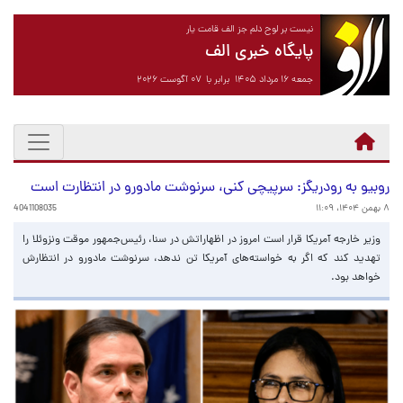
نیست بر لوح دلم جز الف قامت یار
پایگاه خبری الف
جمعه ۱۶ مرداد ۱۴۰۵ برابر با ۰۷ آگوست ۲۰۲۶
روبیو به رودریگز: سرپیچی کنی، سرنوشت مادورو در انتظارت است
۸ بهمن ۱۴۰۴، ۱۱:۰۹
4041108035
وزیر خارجه آمریکا قرار است امروز در اظهاراتش در سنا، رئیس‌جمهور موقت ونزوئلا را
تهدید کند که اگر به خواسته‌های آمریکا تن ندهد، سرنوشت مادورو در انتظارش
خواهد بود.