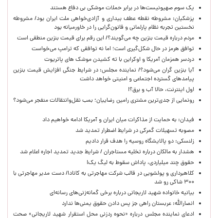
یک‌ سوم صهیونیست‌ها در برابر حملات موشکی بی دفاع هستند
پزشکیان: مشروطه نقطه عطف بیداری و آزادی‌خواهی ملت ایران بود/ مشروطه
نخستین تجربه نظام پارلمانی و قانون‌گرایی را در خاورمیانه بود
مردم درباره قیمت بنزین چه می‌گویند؟/ این رقم برای قیمت بنزین منطقی است
توافق هرمز در حال شکل‌گیری است؛ اما نه توافقی که ترامپ می‌خواست
دردسر همزمان آمریکا و اوکراین با ته کشیدن موشک های پاتریوت
آیا بنزین گران می‌شود؟/ نماینده مجلس: در شرایط جنگی افزایش قیمت بنزین
پیامدهای گسترده اجتماعی و امنیتی خواهد داشت
اول اینترنت، حالا آب و برق؟!
رونمایی از جدی‌ترین مشتری رامین رضاییان؛ بمب نقل‌وانتقالات منفجر می‌شود؟
فیدان: به حمایت از مذاکرات میان ایران و آمریکا ادامه خواهیم داد
مصوبه تسهیلات گمرکی در شرایط اضطرار تمدید شد
زلنسکی: دو پالایشگاه روسیه را هدف قرار دادیم
هشدار به مالکان درباره تخلیه مستاجران / شرایط جدید تمدید اجاره اعلام شد
حقوق چند میلیاردی، پاداش سقوط به لیگ یک!
کلاهبرداری و پولشویی در قالب شرکت مهاجرتی به کانادا/ دست مدیر مهاجرتی با
۳۰۰ شاکی رو شد
بیانیه خانواده شهید لاریجانی درباره برخی گمانه‌زنی‌های رسانه‌ای
انصارالله: عربستان راهی جز پس دادن حقوق یمنی‌ها ندارد
ادعای نماینده مجلس درباره «نحوه ردزنی محل استقرار شهید لاریجانی» صحت