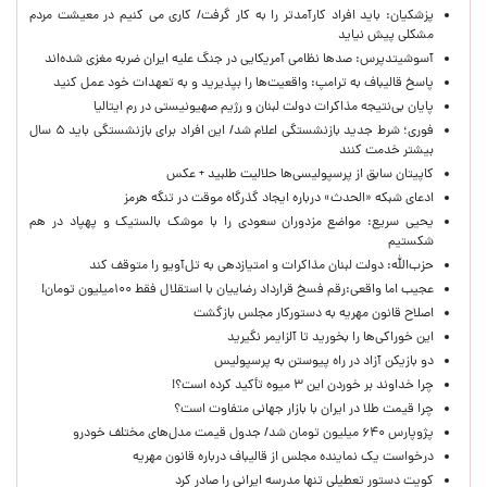
پزشکیان: باید افراد کارآمدتر را به کار گرفت/ کاری می کنیم در معیشت مردم
مشکلی پیش نیاید
آسوشیتدپرس: صدها نظامی آمریکایی در جنگ علیه ایران ضربه مغزی شده‌اند
پاسخ قالیباف به ترامپ: واقعیت‌ها را بپذیرید و به تعهدات خود عمل کنید
پایان بی‌نتیجه مذاکرات دولت لبنان و رژیم صهیونیستی در رم ایتالیا
فوری؛ شرط جدید بازنشستگی اعلام شد/ این افراد برای بازنشستگی باید ۵ سال
بیشتر خدمت کنند
کاپیتان سابق از پرسپولیسی‌ها حلالیت طلبید + عکس
ادعای شبکه «الحدث» درباره ایجاد گذرگاه موقت در تنگه هرمز
یحیی سریع: مواضع مزدوران سعودی را با موشک بالستیک و پهپاد در هم
شکستیم
حزب‌الله: دولت لبنان مذاکرات و امتیازدهی به تل‌آویو را متوقف کند
عجیب اما واقعی:رقم فسخ قرارداد رضاییان با استقلال فقط ۱۰۰میلیون تومان!
اصلاح قانون مهریه به دستورکار مجلس بازگشت
این خوراکی‌ها را بخورید تا آلزایمر نگیرید
دو بازیکن آزاد در راه پیوستن به پرسپولیس
چرا خداوند بر خوردن این ۳ میوه تأکید کرده است؟!
چرا قیمت طلا در ایران با بازار جهانی متفاوت است؟
پژوپارس ۶۴۰ میلیون تومان شد/ جدول قیمت مدل‌های مختلف خودرو
درخواست یک نماینده مجلس از قالیباف درباره قانون مهریه
کویت دستور تعطیلی تنها مدرسه ایرانی را صادر کرد