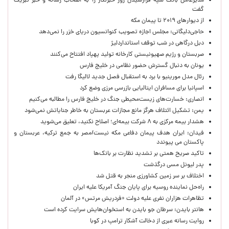
مدیرعامل بانک سپه فرارسیدن روز خبرنگار را به اصحاب رسانه و خبر تبریک
گفت
از دیوارهای ۲۰۱۹ تا پیمان مکه
حاجی‌دلیگانی: مجلس اجازه تصویب کنوانسیون دریای خزر را نمی‌دهد
دبل درگاهی در شب توقف استانداردلیژ
صربستان و رژیم صهیونیستی کارخانه تولید پهپاد افتتاح می‌کنند
یونان به دنبال گسترش حضور نظامی در خلیج فارس
رئال مدل مورینیو با برد به استقبال فصل جدید لالیگا رفت
اسپانیا برای مسافران ایتالیایی بازرسی مرزی وضع کرد
انصاری: خسارت‌های زیست‌محیطی جنگ در خلیج فارس را مطالبه‌ می‌کنیم
یمن: تشکیل ائتلاف هرگز مانع مجازات عربستان به خاطر جنایاتش نمی‌شود
هشدار بیمه مرکزی به ۸ شرکت بیمه‌ای؛ اصلاح نکنید، تعلیق می‌شوید
فیدان: ایران هدف پیمان دفاعی مکه نیست/مصر به جمع ترکیه، عربستان و
پاکستان می پیوندد
تاکید صریح همتی بر تشدید نظارت بر بانک‌ها
پدر لیونل مسی درگذشت
اختلاف بر سر زمین کشاورزی منجر به قتل شد
راه‌حل نماینده روسیه برای پایان جنگ آمریکا علیه ایران
تظاهرات هزاران نفری علیه دولت «فردریش مرتس» در آلمان
هانتر بایدن: سرطان جو بایدن به استخوان‌هایش سرایت کرده است
روایت رسانه عبری از دخالت آشکار ترامپ در کوبا