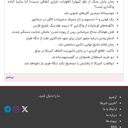
زمان پایان جنگ از نظر کیهان/ اظهارات خرازی اتفاقی نیست/ آیا سایپا آماده
واگذاری است؟
موسیمانه سرمربی آفریقای جنوبی شد
یک فوتی و ۱۱ مسموم بر اثر مصرف مشروبات الکلی در نیشابور
ناگفته‌های قربانزاده از واگذاری ۱۲ درصد هلدینگ خلیج فارس
قتل هولناک مداح سرشناس پس از ربوده شدن؛ عاملان جنایت دستگیر شدند
ادعای ونس درباره مجوز ایران برای عبور حداکثری نفت از تنگه هرمز
زمان اعلام نتایج نهایی دکتری مشخص شد
تأکید «فالح الزیدی» بر پایان مأموریت ائتلاف آمریکا در عراق
دو خرید استقلال همچنان در آلومینیوم ماندند
ذوالقدر: آمریکا تا رفتارش را تصحیح نکند تنگه هرمز باز نخواهد شد
بیشتر
ما را دنبال کنید.
آرشیو
آخرین خبرها
ارتباط با ما
درباره ما
پیوندها
RSS