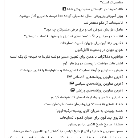
مناسب‌تر است؟
قله دماوند در تابستان سفیدپوش شد!
وزیر آموزش‌وپرورش: سال تحصیلی آینده ۱۰۰ درصد حضوری آغاز می‌شود
تاسیسات آرامکو منفجر شد
عامل افزایش قبوض آب و برق برخی مشترکان چه بود؟
اقتصاد در میدان جنگ؛ نسخه‌های تعدیل یا راهبرد اقتصاد مقاومتی؟
تکاپوی پنتاگون برای جبران کمبود تسلیحات
هوای تهران در وضعیت قابل‌قبول
عراقچی: مذاکرات با عمان برای تعیین مسیر موقت تقریبا به نتیجه نزدیک است
اشتباهات مراقبت از پوست در روزهای گرم
هوش مصنوعی چگونه عملیات فضاپیماها و ماهواره‌ها را تغییر می‌دهد؟
آخرین عناوین روزنامه‌های اقتصادی
آخرین عناوین روزنامه‌های سیاسی
آخرین عناوین روزنامه‌های ورزشی
حضرتی: دشمن را وادار به امضای تفاهم‌نامه کردیم
طعنه همتی به بسنت؛ پول‌هایمان دست خودمان است
حمله پهپادی به شریان گازی روسیه-ترکیه-اروپا
تکاپوی پنتاگون برای جبران کمبود تسلیحات
هشدار صریح شیخ الکعبی به عربستان
مصر: اسراییل با طفره رفتن از طرح ترامپ به کشتار غیرنظامیان ادامه می‌دهد