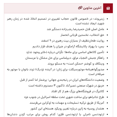
آخرین عناوین
زینی‌وند: در خصوص قانون حجاب تغییری در تصمیم اتخاذ شده در زمان رهبر
شهید ایجاد نشده است
عامل اصلی قتل حمیدرضا رجب‌زاده دستگیر شد
حق انتخاب، نخستین قربانی انحصار
روایت طحان‌نظیف از بمباران بیت رهبری در ۹ اسفند
یمن: با پهپاد پالایشگاه آرامکو در جیزان را هدف قرار دادیم
تأمین کالاهای اساسی برای ماه‌ها؛ نگرانی درباره ذخایر وجود ندارد
راهکار جنبش النجباء عراق، دیپلماسی برای حل مشکل با عربستان
ویتکاف و کوشنر «ممکن است» به مسکو بروند
صدورگواهینامه موتورسیکلت برای زنان؛ در آینده نزدیک/ تردد بانوان با موتور به‌
صرفه‌تر است
وضعیت دانشگاه‌های ایران در رتبه‌بندی جهانی؛ پرشمار اما کمتر از قبل
حریق در شهرک صنعتی نصیرآباد تاکنون ۴ مصدوم داشته است
کالابرگ در فروشگاه‌های بزرگ هم از کار افتاد
طرح نتانیاهو برای ساخت شهری تحت سلطه اسرائیل در جنوب غزه
آمریکا از طریق ترکیه تسلیحات و مهمات به اوکراین می‌فرستد
هشدار روسیه به ژاپن درباره تغییر رویکرد هسته‌ای این کشور
ارتودنسی نامرئی یا ارتودنسی فلزی؛ کدام روش برای مرتب کردن دندان‌ها