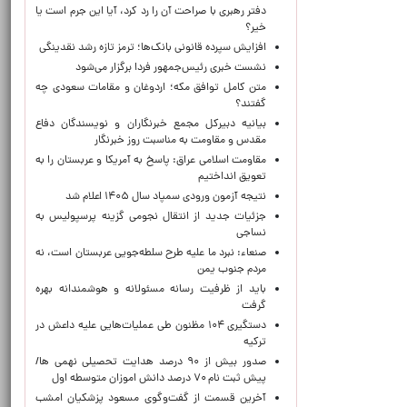
دفتر رهبری با صراحت آن را رد کرد، آیا این جرم است یا
خیر؟
افزایش سپرده قانونی بانک‌ها؛ ترمز تازه رشد نقدینگی
نشست خبری رئیس‌جمهور فردا برگزار می‌شود
متن کامل توافق مکه؛ اردوغان و مقامات سعودی چه
گفتند؟
بیانیه دبیرکل مجمع خبرنگاران و نویسندگان دفاع
مقدس و مقاومت به مناسبت روز خبرنگار
مقاومت اسلامی عراق: پاسخ به آمریکا و عربستان را به
تعویق انداختیم
نتیجه آزمون ورودی سمپاد سال ۱۴۰۵ اعلام شد
جزئیات جدید از انتقال نجومی گزینه پرسپولیس به
نساجی
صنعاء: نبرد ما علیه طرح سلطه‌جویی عربستان است، نه
مردم جنوب یمن
باید از ظرفیت رسانه مسئولانه و هوشمندانه بهره
گرفت
دستگیری ۱۰۴ مظنون طی عملیات‌هایی علیه داعش در
ترکیه
صدور بیش از ۹۰ درصد هدایت تحصیلی نهمی ها/
پیش ثبت نام ۷۰ درصد دانش اموزان متوسطه اول
آخرین قسمت از گفت‌وگوی مسعود پزشکیان امشب