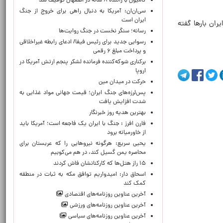
کامیون با راننده ۸ ساله در اصفهان توقیف شد
سی‌ان‌ان: آمریکا به دنبال راهی برای خروج از جنگ
ایران است
ران بارها گفته
رسانه؛ سنگر نخست در جنگ روایت‌ها
رسوایی جدید برای رئیس فیفا/ ادعای رابطه غیراخلاقی
و پرداخت مبلغ ۶ رقمی
برکناری شوکه‌کننده فرمانده لشکر پنجم ارتش آمریکا در
اروپا
حركت در ميدان مين
پس‌لرزه‌های جنگ ایران؛ قیمت جهانی مواد غذایی به
شدت افزایش یافت
بهترین هدیه روز خبرنگار
فارن افرز : جنگ با ایران یک فاجعه است؛ آمریکا باید
از خاورمیانه برود
یحیی سریع: هرگونه نیروهایی را که عربستان برای
محاصره یمن گسیل کند، در هم می‌کوبیم
۱۵ راز هتل‌ها که کارکنانشان فاش کردند
اسحاق دار: امیدواریم توافق مکه به ثبات در منطقه
کمک کند
آخرین عناوین روزنامه‌های اقتصادی
آخرین عناوین روزنامه‌های ورزشی
آخرین عناوین روزنامه‌های سیاسی