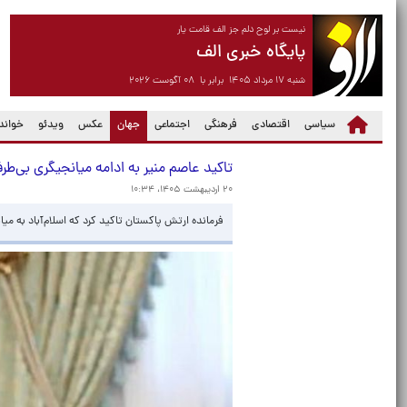
نیست بر لوح دلم جز الف قامت یار
پایگاه خبری الف
شنبه ۱۷ مرداد ۱۴۰۵ برابر با ۰۸ آگوست ۲۰۲۶
(current)
سیاسی
اقتصادی
فرهنگی
اجتماعی
جهان
عکس
ویدئو
خواندن
تاکید عاصم منیر به ادامه میانجیگری بی‌طر
۲۰ اردیبهشت ۱۴۰۵، ۱۰:۳۴
فرمانده ارتش پاکستان تاکید کرد که اسلام‌آباد به می