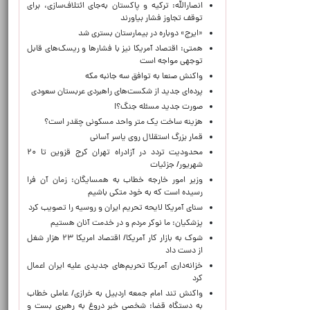
انصارالله: ترکیه و پاکستان به‌جای ائتلاف‌سازی، برای
توقف تجاوز فشار بیاورند
«ایرج» دوباره در بیمارستان بستری شد
همتی: اقتصاد آمریکا نیز با فشارها و ریسک‌های قابل
توجهی مواجه است
واکنش صنعا به توافق سه جانبه مکه
پرده‌ای جدید از شکست‌های راهبردی عربستان سعودی
صورت جدید مسئله جنگ؟!
هزینه ساخت یک متر واحد مسکونی چقدر است؟
قمار بزرگ استقلال روی یاسر آسانی
محدودیت تردد در آزادراه تهران کرج قزوین تا ۲۰
شهریور/ جزئیات
وزیر امور خارجه خطاب به همسایگان: زمان آن فرا
رسیده است که به خود متکی باشیم
سنای آمریکا لایحه تحریم ایران و روسیه را تصویب کرد
پزشکیان: ما نوکر مردم و در خدمت آنان هستیم
شوک به بازار کار آمریکا/ اقتصاد امریکا ۲۳ هزار شغل
از دست داد
خزانه‌داری آمریکا تحریم‌های جدیدی علیه ایران اعمال
کرد
واکنش تند امام جمعه اردبیل به خرازی/ عاملی خطاب
به دستگاه قضا: شخصی خبر دروغ به رهبری بست و