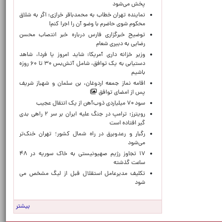
پخش می‌شود
نماینده تهران خطاب به محمدباقر خرازی: اگر به شلاق
محکوم شوی حاضرم با وضو آن را اجرا کنم!
توضیح خبرگزاری فارس درباره خبر انتصاب محسن
رضایی به دبیری شعام
وزیر خزانه داری آمریکا: شاید امروز یا فردا، شاهد
دستیابی به یک توافق، شامل آتش‌بس ۳۰ تا ۶۰ روزه
باشیم
اقامه نماز جمعه اردوغان، بن ‌سلمان و شهباز شریف
پس از امضای توافق
سود ۷۰ میلیاردی ذوب‌آهن از یک انتقال عجیب
رویترز: ترامپ در جنگ علیه ایران بر سر ۲ راهی بدی
گیر افتاده است
رگبار و رعدوبرق در راه شمال کشور؛ تهران خنک‌تر
می‌شود
۱۷ تجاوز رژیم صهیونیستی به خاک سوریه در ۴۸
ساعت گذشته
تکلیف مدیرعامل استقلال قبل از لیگ مشخص می
شود
بیشتر