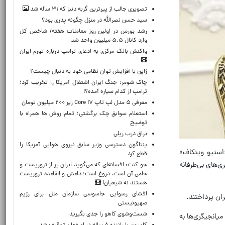
تصویری جالب از پیرترین گربه دنیا که ۳۱ ساله شد
سید حسن نصرالله در منزل چگونه پدری بود؟
رشد بورس در اولین روز معاملات هفته/ شاخص کل
وارد کانال ۵.۵ میلیون واحد شد
واکنش بانک مرکزی به ادعای ترامپ درباره تورم ایران
ژاپن با افزایش توان نظامی خود به دنبال چیست؟
چاک شومر: جنگ ایران اشتغال آمریکا را تخریب کرد؛
ترامپ از کدام سیاره آمده؟!
معرفی ۵ مدل لپ تاپ Core i۷ زیر ۲۰۰ میلیون تومان
استعلام سوابق چک برگشتی؛ تمام روش ها همراه با
توضیح
یراق درب ریلی
پنتاگون دسترسی وزیر سابق نیروی هوایی آمریکا را
«استیو ویتکاف»
قطع کرد
ی‌های بی‌طرفانه
جو کنت: افسانه‌ای که می‌گوید ایران پر از تروریست و
حامی آن است، دروغ است؛ داعش و القاعده تروریست
هستند نه شیعیان!
افشای رسوایی جاسوسی سازمان ملل برای رژیم
ان پرداختند.
صهیونیستی
شست‌وشوی کاهو را جدی بگیرید
میانجیگری‌ها به