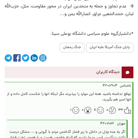
‌8-‌ عدم تجاوز و حمله به متحدین ایران در محور مقاومت، مثل، حزب‌الله
لبنان، حشدالشعبی ‌عراق، انصارالله یمن و...‌
*دانشیارگروه علوم سیاسی دانشگاه بوعلی سینا.
پایان جنگ آمریکا علیه ایران
جنگ رمضان
دیدگاه کاربران
ناشناس
۴۲۰۶۹۰۴
توقع نداشته باشید همه این موارد را بپذیرند مگر اینکه انها را شکست کامل داده و از
انها اسیر هم بگیرید.
۱
۰
۷
۰
۳۲
مهران
۴۲۰۷۰۶۲
اگر یه عده بزدل در داخل با زیر فشار گذاشتن مردم با گرونی و ... مشکل درست
نکنند بزرگترین اسیر رو ما داریم که البته حقمون هست و با همون تحت فشار