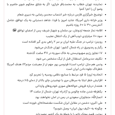
نماینده تهران خطاب به محمدباقر خرازی: اگر به شلاق محکوم شوی حاضرم با
وضو آن را اجرا کنم!
توضیح خبرگزاری فارس درباره خبر انتصاب محسن رضایی به دبیری شعام
وزیر خزانه داری آمریکا: شاید امروز یا فردا، شاهد دستیابی به یک توافق، شامل
آتش‌بس ۳۰ تا ۶۰ روزه باشیم
اقامه نماز جمعه اردوغان، بن ‌سلمان و شهباز شریف پس از امضای توافق
سود ۷۰ میلیاردی ذوب‌آهن از یک انتقال عجیب
رویترز: ترامپ در جنگ علیه ایران بر سر ۲ راهی بدی گیر افتاده است
رگبار و رعدوبرق در راه شمال کشور؛ تهران خنک‌تر می‌شود
۱۷ تجاوز رژیم صهیونیستی به خاک سوریه در ۴۸ ساعت گذشته
تکلیف مدیرعامل استقلال قبل از لیگ مشخص می شود
ونس هم مثل ترامپ است/ فردوسی پور مهم تر از معیشت مردم؟!/ هدف آمریکا
خطرناک جلوه دادن ایران است
اتحادیه اروپا ۵ فرد مرتبط با صنایع دفاعی روسیه را تحریم کرد
افزایش خطر ابتلا به سرطان مری با نوشیدن چای بالاتر از دمای ۶۵ درجه
هشدار درباره فروش حواله‌های صوری خودروهای وارداتی
یکطرفه شدن جاده چالوس و آزادراه تهران–شمال از ساعت ۱۴
انصارالله: متجاوزان سعودی در یمن در امان نخواهند بود
علی اکبری: دشمن در مقابل ایران شکست مفتضحانه‌ای خورده است
چگونه به «کیف پول ایران» وصل شویم؟
پوتین قصد محک ناتو را با حمله به یک کشور عضو دارد