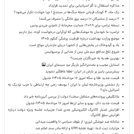
مذاکره استقلال با گلر اسپانیایی برای تمدید قرارداد
یک ماه، ۴ کودک قربانی حمله سگ‌ها در سنندج / چرا حوادث تکرار می‌شود؟
۲ درصد از مشترکان ۱۰ درصد برق خانگی را مصرف می‌کنند!
نسخه ترامپ برای ۲۰۲۸؛ حمایت محرمانه از نامزدی جی‌دی ونس
ترامپ: ما خودمان به موشک‌هایی که اوکراین درخواست کرده، نیاز داریم
موضع وزارت بهداشت درباره ظرفیت پزشکی کنکور ۱۴۰۵
باد و گردوخاک در بخش‌هایی از کشور/ دریای مازندران مواج است
شروع تلخ مدافع تیم ملی پس از جدایی از پرسپولیس
بهترین هدیه به خبرنگاران چیست؟
استایل عجیب و بحث‌برانگیز بازیگر مرد سینمای ایران
پیش‌بینی پاییز پر بارش در ایران؛ لطفا غافلگیر نشوید
قیمت جدید طلا و سکه امروز ۱۶ مردادماه ۱۴۰۵/ جدول
راز دشمنی وزیرخارجه لبنان با ایران / یوسف رجی چه ارتباطی با حزب نزدیک به
اسرائیل دارد؟
بلاتکلیفی پرونده‌های مشاغل سخت/ دولت از بررسی آیین‌نامه خبر داد
قیمت جدید دلار، یورو و سایر ارزها امروز ۱۶ مردادماه ۱۴۰۵/ جدول
افزایش اعتبار کالابرگ الکترونیکی جدی شد/ جزییات جلسه ویژه دولت درباره
افزایش مبلغ کالابرگ
سامانه ضد موشکی لیزری؛ از بلوف سیاسی تا واقعیت میدانی
جزئیات ثبت ادعا، تهیه نقشه UTM و ارائه مادر سند اعلام شد