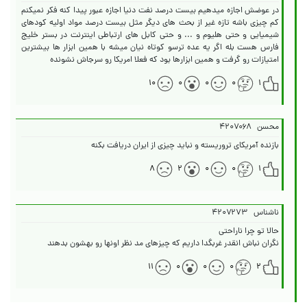
در عوضش اجازه میدهیم بیست درصد نفت دنیا اجازه عبور پیدا کنه فکر نمیکنم
کم چیزی باشه تازه غیر از بحث های دیگر مثل بیست درصد مواد اولیه کودهای
شیمیایی و حتی هلیوم و ... و حتی کابل های ارتباطی اینترنت در بستر خلیج
فارس هست بله اگر یه عده ترسو کوتاه نیان میشه با همین ابزار ها بیشترین
امتیازات رو گرفت و همین ابزارها بود که فعلا امریکا رو سرجاش نشونده
۱۰
۰
۰
۰
۱
محسن
۴۲۰۷۰۶۸
بازنده آمریکای تروریسته و نباید چیزی از ایران دریافت بکنه
۸
۲
۰
۰
۱
ناشناس
۴۲۰۷۲۷۳
نگران نباش انقدر غربگدا داریم که چیزهای مد نظر اونها رو بهشون بدهند
۱۱
۰
۰
۰
۲