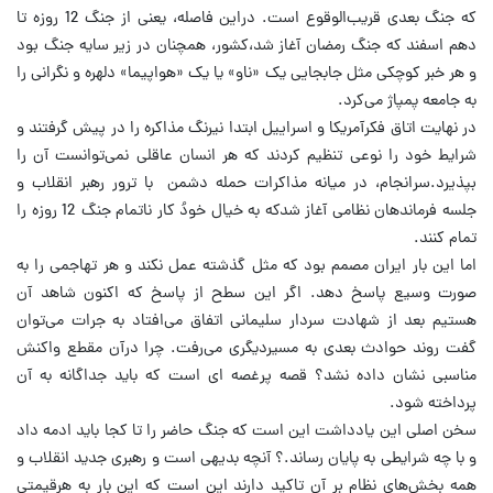
که ‌جنگ بعدی قریب‌الوقوع است. دراین فاصله، یعنی از جنگ 12 روزه تا
دهم اسفند که جنگ ‌رمضان آغاز شد،کشور، همچنان در زیر سایه جنگ بود
و هر خبر کوچکی مثل جابجایی یک ‌‌«ناو» یا یک «هواپیما» دلهره و نگرانی را
به جامعه پمپاژ می‌کرد.‌
در نهایت اتاق فکرآمریکا و اسراییل ابتدا نیرنگ مذاکره را در پیش گرفتند و
شرایط خود را نوعی ‌تنظیم کردند که هر انسان عاقلی نمی‌توانست آن را
بپذیرد.سرانجام، در میانه مذاکرات حمله ‌دشمن با ترور رهبر انقلاب و
جلسه فرماندهان نظامی آغاز شدکه به خیال خودُ کار ناتمام جنگ ‌‌12 روزه را
تمام کنند. ‌
اما این بار ایران مصمم بود که مثل گذشته عمل نکند و هر تهاجمی را به
صورت وسیع پاسخ ‌دهد. اگر این سطح از پاسخ که اکنون شاهد آن
هستیم بعد از شهادت سردار سلیمانی اتفاق ‌می‌افتاد به جرات می‌توان
گفت روند حوادث بعدی به مسیردیگری می‌رفت. چرا درآن مقطع ‌واکنش
مناسبی نشان داده نشد؟ قصه پرغصه ای است که باید جداگانه به آن
پرداخته شود.‌
سخن اصلی این یادداشت این است که جنگ حاضر را تا کجا باید ادمه داد
و با چه شرایطی به ‌پایان رساند.؟ آنچه بدیهی است و رهبری جدید انقلاب و
همه بخش‌های نظام بر آن تاکید دارند ‌این است که این بار به هرقیمتی