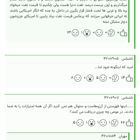
میگذاریم و اون بیست درصد نفت دنیا هست ولی چکنیم تا قیمت نفت میخواد
بره بالا و غربی ها تحت فشار قرار بگیرن در داخل یه عده که انگار امریکایی باشند
نه ایرانی حرفهایی میزنند که برعکس قیمت نفت بیاد پایین تا امریکای عزیزشون
دچار مشکل نشه
۱۳
۱
۰
۰
۰
ناشناس
۴۲۰۶۹۰۵
امید که اینگونه شود اما...
۸
۰
۵
۰
۱۴
ناشناس
۴۲۰۶۹۰۷
.....اینها فهرستی از آرزوهاست و سئوال هم نمی کنید اگر آن همه امتیازات را به شما
دادند، در عوض چه چیزی دریافت می کنند؟
۵
۱
۱
۱
۶۶
مهران
۴۲۰۷۰۶۴