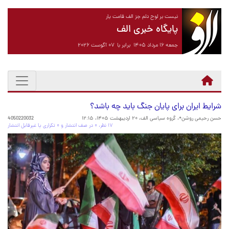
نیست بر لوح دلم جز الف قامت یار
پایگاه خبری الف
جمعه ۱۶ مرداد ۱۴۰۵ برابر با ۰۷ آگوست ۲۰۲۶
شرایط ایران برای پایان جنگ باید چه باشد؟
حسن رحیمی روشن*، گروه سیاسی الف،
۲۰ اردیبهشت ۱۴۰۵، ۱۲:۱۵
4050220032
۱۷ نظر، ۰ در صف انتشار و ۰ تکراری یا غیرقابل انتشار