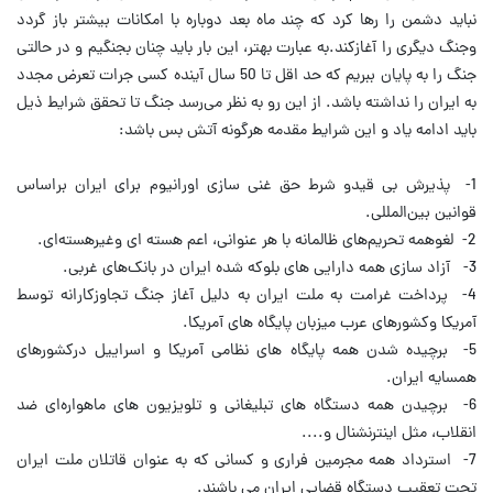
نباید دشمن را رها کرد که چند ماه بعد دوباره با امکانات بیشتر ‌باز گردد
وجنگ دیگری را آغازکند.به عبارت بهتر، این بار باید چنان بجنگیم و در حالتی
جنگ را ‌به پایان ببریم که حد اقل تا 50 سال آینده کسی جرات تعرض مجدد
به ایران را نداشته باشد. از ‌این رو به نظر می‌رسد جنگ تا تحقق شرایط ذیل
باید ادامه یاد و این شرایط مقدمه هرگونه آتش ‌بس باشد:
‌1-‌ پذیرش بی قیدو شرط حق غنی سازی اورانیوم برای ایران براساس
قوانین بین‌المللی.‌
‌2-‌ لغوهمه تحریم‌های ظالمانه با هر عنوانی، اعم هسته‌ ای وغیرهسته‌ای.‌
‌3-‌ ‌ آزاد سازی همه دارایی های بلوکه شده ایران در بانک‌های غربی.‌
‌4-‌ پرداخت غرامت به ملت ایران به دلیل آغاز جنگ تجاوزکارانه توسط
آمریکا وکشورهای ‌عرب میزبان پایگاه های آمریکا.‌
‌5-‌ برچیده شدن همه پایگاه های نظامی آمریکا و اسراییل درکشورهای
همسایه ایران.‌
‌6-‌ برچیدن همه دستگاه های تبلیغانی و تلویزیون های ماهواره‌ای ضد
انقلاب، مثل ‌اینترنشنال و....‌
‌7-‌ استرداد همه مجرمین فراری و کسانی که به عنوان قاتلان ملت ایران
تحت تعقیب ‌دستگاه قضایی ایران می باشند. ‌