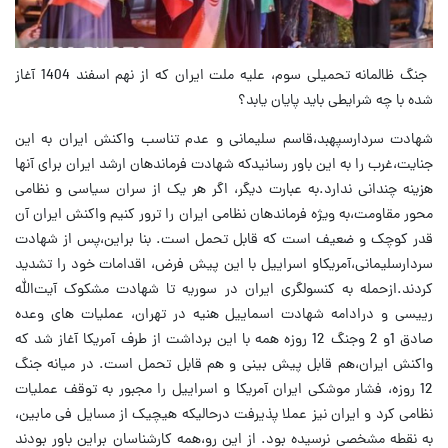
‌ جنگ ظالمانه تحمیلی سوم، علیه ملت ایران که از نهم اسفند 1404 آغاز
شده با چه شرایطی ‌باید پایان یابد؟
شهادت سردارسپهبد،قاسم سلیمانی و عدم تناسب واکنش ایران به این
جنایت،غرب را به این باور ‌رسانیدکه شهادت فرماندهان ارشد ایران برای آنها
هزینه چندانی ندارد.به عبارت دیگر، اگر هر یک از سران ‌سیاسی و نظامی
محور مقاومت،به ویژه فرماندهان نظامی ایران را ترور کنیم واکنش ایران آن
قدر ‌کوچک و ضعیف است که قابل تحمل است. بنا براین،پس از شهادت
سردارسلیمانی،آمریکاو ‌اسراییل با این پیش فرض، اقدامات خود را تشدید
کردند.ازحمله به کنسولگری ایران در سوریه تا ‌شهادت مشکوک آیت‌الله
رییسی و درادامه شهادت اسماییل هنیه در تهران، عملیات های وعده
‌صادق 1و 2 وجنگ 12 روزه همه با این برداشت از طرف آمریکا آغاز شد که
واکنش ایران،هم ‌قابل پیش بینی و هم قابل تحمل است. در میانه جنگ
12 روزه، فشار موشکی ایران آمریکا و ‌اسراییل را مجبور به توقف عملیات
نظامی کرد و ایران نیز عملا پذیرفت درحالیکه هیچیک ‌از مسایل فی مابین،
به نقطه مشخصی نرسیده بود. از این رو،همه کارشناسان براین باور بودند