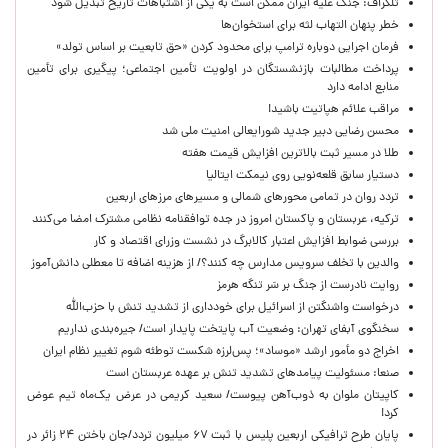
تلگراف: جنگ علیه ایران ممکن است به یکی از اشتباهات تاریخ تبدیل شود
خطر پنهان التهاب لثه برای استخوان‌ها
فرمان اجرایی دوباره ترامپ برای محدود کردن «حق تابعیت بر اساس تولد»
پرداخت مطالبات بازنشستگان در اولویت تأمین اجتماعی؛ پیگیری برای تأمین
منابع ادامه دارد
مراقب علائم هپاتیت باشید!
محسن رضایی دبیر جدید شورایعالی امنیت ملی شد
طلا در مسیر ثبت بالاترین افزایش قیمت هفته
دستیار سابق قلعه‌نویی روی نیمکت ایتالیا
تردد روان در تمامی محورهای شمالی و مسیرهای مرزهای اربعین
ترکیه، عربستان و پاکستان امروز در جده توافقنامه نظامی مشترک امضا می‌کنند
بررسی ضوابط افزایش اعتبار کالابرگ در نشست وزرای اقتصاد و کار
والدین با تخلف سرویس مدارس چه کنند؟/ از هزینه اضافه تا معطلی دانش‌آموز
روایت نادرست از جنگ بر سَر تنگه هرمز
درخواست واشنگتن از اسرائیل برای خودداری از تشدید تنش با حزب‌الله
سخنگوی آبفای تهران: وضعیت آب پایتخت پایدار است/ جیره‌بندی نداریم
اخراج دو مأمور ارشد «موساد»؛ پس‌لرزه شکست توطئه شوم تغییر نظام ایران
صنعا: مسئولیت پیامدهای تشدید تنش بر عهده عربستان است
کاپیتان ملوان به ذوب‌آهن پیوست/ سعید کریمی در عرض یک‌ماه تیم عوض
کرد!
پایان طرح ترافیکی اربعین پلیس با ثبت ۶۷ میلیون تردد/جان باختن ۲۴ زائر در