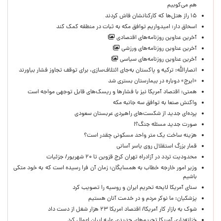
هم می‌کوبیم
۱۵ راز هتل‌ها که کارکنانشان فاش کردند
اسحاق دار: امیدواریم توافق مکه به ثبات در منطقه کمک کند
آخرین عناوین روزنامه‌های اقتصادی
آخرین عناوین روزنامه‌های ورزشی
آخرین عناوین روزنامه‌های سیاسی
انصارالله: ترکیه و پاکستان به‌جای ائتلاف‌سازی، برای توقف تجاوز فشار بیاورند
«ایرج» دوباره در بیمارستان بستری شد
همتی: اقتصاد آمریکا نیز با فشارها و ریسک‌های قابل توجهی مواجه است
واکنش صنعا به توافق سه جانبه مکه
پرده‌ای جدید از شکست‌های راهبردی عربستان سعودی
صورت جدید مسئله جنگ؟!
هزینه ساخت یک متر واحد مسکونی چقدر است؟
قمار بزرگ استقلال روی یاسر آسانی
محدودیت تردد در آزادراه تهران کرج قزوین تا ۲۰ شهریور/ جزئیات
وزیر امور خارجه خطاب به همسایگان: زمان آن فرا رسیده است که به خود متکی
باشیم
سنای آمریکا لایحه تحریم ایران و روسیه را تصویب کرد
پزشکیان: ما نوکر مردم و در خدمت آنان هستیم
شوک به بازار کار آمریکا/ اقتصاد امریکا ۲۳ هزار شغل از دست داد
خزانه‌داری آمریکا تحریم‌های جدیدی علیه ایران اعمال کرد