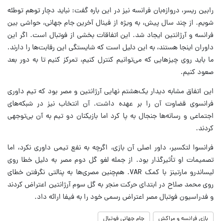
رابین ریسر، دروازه‌بان فرانسه نیز در این باره گفت: نباید دچار توهم توطئه
شویم. از چند سال پیش، به ویژه از فینال آخرین جام جهانی، حواشی بین
فرانسه و آرژانتین ایجاد شد. این اتفاقات بخشی از فوتبال است. اگر این
داوران اینجا هستند، به این دلیل است که شایستگی این رقابت‌ها را دارند.
ما باید روی چیزهایی که می‌توانیم کنترل کنیم، تمرکز کنیم تا به دور بعد
صعود کنیم.
این اتفاق مشابه دیدار یک‌هشتم نهایی آرژانتین و مصر بود که تیم داوری
فرانسوی قضاوت آن را بر عهده داشت. آن انتخاب نیز در شبکه‌های
اجتماعی و رسانه‌ها جنجال به پا کرد اما بازیکنان دو تیم به آن بی‌توجهی
کردند.
فرانسوا لتکسیر، داور اصلی آن بازی، اگرچه به نفع تیمی داوری نکرد، اما
تصمیمات او تأثیرگذار بود. از جمله لغو گل دوم مصر به دلیل خطا روی
لیساندرو مارتینز با کمک VAR. هم‌چنین مصری‌ها به پنالتی نگرفتن خطای
روی محمد صلاح در ابتدای حرکت منجر به گل سوم آرژانتین اعتراض کردند
و فدراسیون فوتبال مصر اعتراض رسمی خود را به فیفا ارائه داد.
بازی فرانسه و مراکش
جام جهانی فوتبال