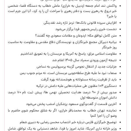
واکنش تند امام جمعه اردبیل به خرازی/ عاملی خطاب به دستگاه قضا: شخصی
خبر دروغ به رهبری بست و دفتر رهبری با صراحت آن را رد کرد، آیا این جرم است
یا خیر؟
افزایش سپرده قانونی بانک‌ها؛ ترمز تازه رشد نقدینگی
نشست خبری رئیس‌جمهور فردا برگزار می‌شود
متن کامل توافق مکه؛ اردوغان و مقامات سعودی چه گفتند؟
بیانیه دبیرکل مجمع خبرنگاران و نویسندگان دفاع مقدس و مقاومت به مناسبت
روز خبرنگار
مقاومت اسلامی عراق: پاسخ به آمریکا و عربستان را به تعویق انداختیم
نتیجه آزمون ورودی سمپاد سال ۱۴۰۵ اعلام شد
جزئیات جدید از انتقال نجومی گزینه پرسپولیس به نساجی
صنعاء: نبرد ما علیه طرح سلطه‌جویی عربستان است، نه مردم جنوب یمن
باید از ظرفیت رسانه مسئولانه و هوشمندانه بهره گرفت
دستگیری ۱۰۴ مظنون طی عملیات‌هایی علیه داعش در ترکیه
صدور بیش از ۹۰ درصد هدایت تحصیلی نهمی ها/ پیش ثبت نام ۷۰ درصد
دانش اموزان متوسطه اول
آخرین قسمت از گفت‌وگوی مسعود پزشکیان امشب پخش می‌شود
نماینده تهران خطاب به محمدباقر خرازی: اگر به شلاق محکوم شوی حاضرم با
وضو آن را اجرا کنم!
توضیح خبرگزاری فارس درباره خبر انتصاب محسن رضایی به دبیری شعام
وزیر خزانه داری آمریکا: شاید امروز یا فردا، شاهد دستیابی به یک توافق، شامل