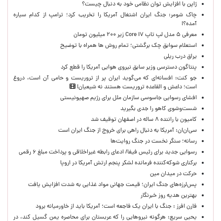
ژاپن با افزایش توان نظامی خود به دنبال چیست؟
چاک شومر: جنگ ایران اشتغال آمریکا را تخریب کرد؛ ترامپ از کدام سیاره
آمده؟!
معرفی ۵ مدل لپ تاپ Core i۷ زیر ۲۰۰ میلیون تومان
استعلام سوابق چک برگشتی؛ تمام روش ها همراه با توضیح
یراق درب ریلی
پنتاگون دسترسی وزیر سابق نیروی هوایی آمریکا را قطع کرد
جو کنت: افسانه‌ای که می‌گوید ایران پر از تروریست و حامی آن است، دروغ
است؛ داعش و القاعده تروریست هستند نه شیعیان!
افشای رسوایی جاسوسی سازمان ملل برای رژیم صهیونیستی
شست‌وشوی کاهو را جدی بگیرید
کامیون با راننده ۸ ساله در اصفهان توقیف شد
سی‌ان‌ان: آمریکا به دنبال راهی برای خروج از جنگ ایران است
رسانه؛ سنگر نخست در جنگ روایت‌ها
رسوایی جدید برای رئیس فیفا/ ادعای رابطه غیراخلاقی و پرداخت مبلغ ۶ رقمی
برکناری شوکه‌کننده فرمانده لشکر پنجم ارتش آمریکا در اروپا
حركت در ميدان مين
پس‌لرزه‌های جنگ ایران؛ قیمت جهانی مواد غذایی به شدت افزایش یافت
بهترین هدیه روز خبرنگار
فارن افرز : جنگ با ایران یک فاجعه است؛ آمریکا باید از خاورمیانه برود
یحیی سریع: هرگونه نیروهایی را که عربستان برای محاصره یمن گسیل کند، در