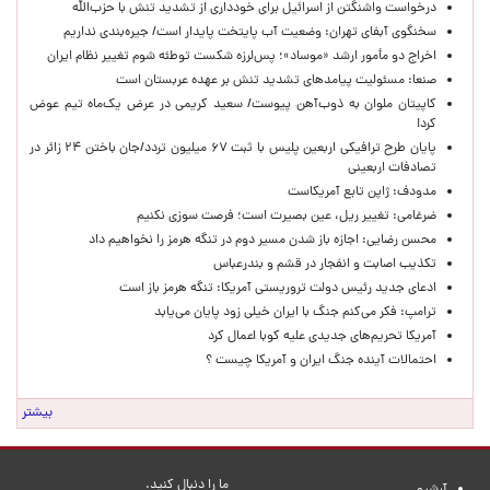
درخواست واشنگتن از اسرائیل برای خودداری از تشدید تنش با حزب‌الله
سخنگوی آبفای تهران: وضعیت آب پایتخت پایدار است/ جیره‌بندی نداریم
اخراج دو مأمور ارشد «موساد»؛ پس‌لرزه شکست توطئه شوم تغییر نظام ایران
صنعا: مسئولیت پیامدهای تشدید تنش بر عهده عربستان است
کاپیتان ملوان به ذوب‌آهن پیوست/ سعید کریمی در عرض یک‌ماه تیم عوض
کرد!
پایان طرح ترافیکی اربعین پلیس با ثبت ۶۷ میلیون تردد/جان باختن ۲۴ زائر در
تصادفات اربعینی
مدودف: ژاپن تابع آمریکاست
ضرغامی: تغییر ریل، عین بصیرت است؛ فرصت سوزی نکنیم
محسن رضایی: اجازه باز شدن مسیر دوم در تنگه هرمز را نخواهیم داد
تکذیب اصابت و انفجار در قشم و بندرعباس
ادعای جدید رئیس دولت تروریستی آمریکا: تنگه هرمز باز است
ترامپ: فکر می‌کنم جنگ با ایران خیلی زود پایان می‌یابد
آمریکا تحریم‌های جدیدی علیه کوبا اعمال کرد
احتمالات آینده جنگ ایران و آمریکا چیست ؟
بیشتر
ما را دنبال کنید.