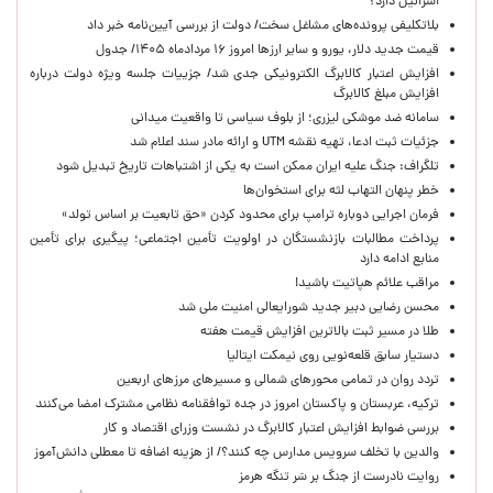
اسرائیل دارد؟
بلاتکلیفی پرونده‌های مشاغل سخت/ دولت از بررسی آیین‌نامه خبر داد
قیمت جدید دلار، یورو و سایر ارزها امروز ۱۶ مردادماه ۱۴۰۵/ جدول
افزایش اعتبار کالابرگ الکترونیکی جدی شد/ جزییات جلسه ویژه دولت درباره
افزایش مبلغ کالابرگ
سامانه ضد موشکی لیزری؛ از بلوف سیاسی تا واقعیت میدانی
جزئیات ثبت ادعا، تهیه نقشه UTM و ارائه مادر سند اعلام شد
تلگراف: جنگ علیه ایران ممکن است به یکی از اشتباهات تاریخ تبدیل شود
خطر پنهان التهاب لثه برای استخوان‌ها
فرمان اجرایی دوباره ترامپ برای محدود کردن «حق تابعیت بر اساس تولد»
پرداخت مطالبات بازنشستگان در اولویت تأمین اجتماعی؛ پیگیری برای تأمین
منابع ادامه دارد
مراقب علائم هپاتیت باشید!
محسن رضایی دبیر جدید شورایعالی امنیت ملی شد
طلا در مسیر ثبت بالاترین افزایش قیمت هفته
دستیار سابق قلعه‌نویی روی نیمکت ایتالیا
تردد روان در تمامی محورهای شمالی و مسیرهای مرزهای اربعین
ترکیه، عربستان و پاکستان امروز در جده توافقنامه نظامی مشترک امضا می‌کنند
بررسی ضوابط افزایش اعتبار کالابرگ در نشست وزرای اقتصاد و کار
والدین با تخلف سرویس مدارس چه کنند؟/ از هزینه اضافه تا معطلی دانش‌آموز
روایت نادرست از جنگ بر سَر تنگه هرمز