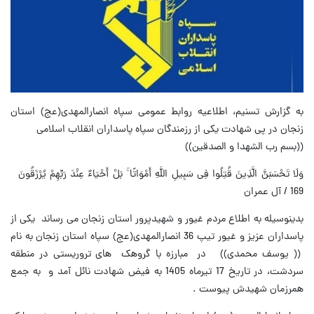
به گزارش تسنیم، اطلاعیه روابط عمومی سپاه انصارالمهدی(عج) استان
زنجان در پی شهادت یکی از رزمندگان سپاه پاسداران انقلاب اسلامی
((بسم رب الشهدا و الصدقین))
وَلَا تَحْسَبَنَّ الَّذِینَ قُتِلُوا فِی سَبِیلِ اللَّهِ أَمْوَاتًا ۚ بَلْ أَحْیَاءٌ عِنْدَ رَبِّهِمْ یُرْزَقُونَ
169 / آل عمران
بدینوسیله به اطلاع مردم غیور و شهیدپرور استان زنجان می رساند یکی از
پاسداران عزیز و غیور تیپ 36 انصارالمهدی(عج) سپاه استان زنجان به نام
(( یوسف محمدی)) در مبارزه با گروهک های تروریستی در منطقه
سردشت، در تاریخ 17 تیرماه 1405 به فیض شهادت نائل آمد و به جمع
همرزمان شهیدش پیوست .