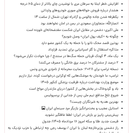
افزایش خطر ابتلا به سرطان مری با نوشیدن چای بالاتر از دمای ۶۵ درجه
هشدار درباره فروش حواله‌های صوری خودروهای وارداتی
یکطرفه شدن جاده چالوس و آزادراه تهران–شمال از ساعت ۱۴
انصارالله: متجاوزان سعودی در یمن در امان نخواهند بود
علی اکبری: دشمن در مقابل ایران شکست مفتضحانه‌ای خورده است
چگونه به «کیف پول ایران» وصل شویم؟
پوتین قصد محک ناتو را با حمله به یک کشور عضو دارد
مذاکره استقلال با گلر اسپانیایی برای تمدید قرارداد
یک ماه، ۴ کودک قربانی حمله سگ‌ها در سنندج / چرا حوادث تکرار می‌شود؟
۲ درصد از مشترکان ۱۰ درصد برق خانگی را مصرف می‌کنند!
نسخه ترامپ برای ۲۰۲۸؛ حمایت محرمانه از نامزدی جی‌دی ونس
ترامپ: ما خودمان به موشک‌هایی که اوکراین درخواست کرده، نیاز داریم
موضع وزارت بهداشت درباره ظرفیت پزشکی کنکور ۱۴۰۵
باد و گردوخاک در بخش‌هایی از کشور/ دریای مازندران مواج است
شروع تلخ مدافع تیم ملی پس از جدایی از پرسپولیس
بهترین هدیه به خبرنگاران چیست؟
استایل عجیب و بحث‌برانگیز بازیگر مرد سینمای ایران
پیش‌بینی پاییز پر بارش در ایران؛ لطفا غافلگیر نشوید
قیمت جدید طلا و سکه امروز ۱۶ مردادماه ۱۴۰۵/ جدول
راز دشمنی وزیرخارجه لبنان با ایران / یوسف رجی چه ارتباطی با حزب نزدیک به