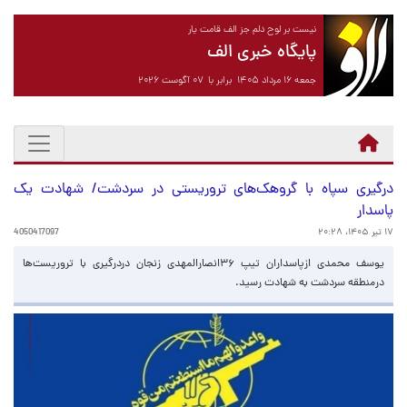
نیست بر لوح دلم جز الف قامت یار
پایگاه خبری الف
جمعه ۱۶ مرداد ۱۴۰۵ برابر با ۰۷ آگوست ۲۰۲۶
درگیری سپاه با گروهک‌های تروریستی در سردشت/ شهادت یک
پاسدار
۱۷ تیر ۱۴۰۵، ۲۰:۲۸
4050417097
یوسف محمدی ازپاسداران تیپ ۳۶انصارالمهدی زنجان دردرگیری با تروریست‌ها
درمنطقه سردشت به شهادت رسید.