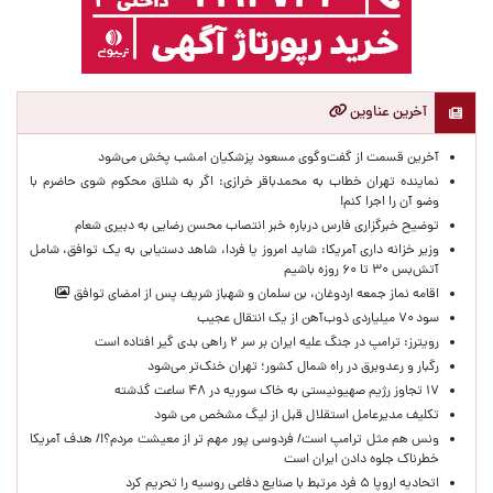
آخرین عناوین
آخرین قسمت از گفت‌وگوی مسعود پزشکیان امشب پخش می‌شود
نماینده تهران خطاب به محمدباقر خرازی: اگر به شلاق محکوم شوی حاضرم با
وضو آن را اجرا کنم!
توضیح خبرگزاری فارس درباره خبر انتصاب محسن رضایی به دبیری شعام
وزیر خزانه داری آمریکا: شاید امروز یا فردا، شاهد دستیابی به یک توافق، شامل
آتش‌بس ۳۰ تا ۶۰ روزه باشیم
اقامه نماز جمعه اردوغان، بن ‌سلمان و شهباز شریف پس از امضای توافق
سود ۷۰ میلیاردی ذوب‌آهن از یک انتقال عجیب
رویترز: ترامپ در جنگ علیه ایران بر سر ۲ راهی بدی گیر افتاده است
رگبار و رعدوبرق در راه شمال کشور؛ تهران خنک‌تر می‌شود
۱۷ تجاوز رژیم صهیونیستی به خاک سوریه در ۴۸ ساعت گذشته
تکلیف مدیرعامل استقلال قبل از لیگ مشخص می شود
ونس هم مثل ترامپ است/ فردوسی پور مهم تر از معیشت مردم؟!/ هدف آمریکا
خطرناک جلوه دادن ایران است
اتحادیه اروپا ۵ فرد مرتبط با صنایع دفاعی روسیه را تحریم کرد