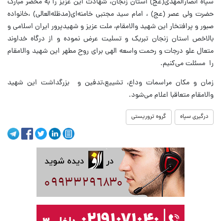
سپاه انصارالمهدی(عج) استان زنجان، شهادت این عزیز را به محضر مبارک
حضرت ولی عصر (عج) ، امام سید مجتبی خامنه‌ای(مدظله‌العالی) ،خانواده‌
صبور و پرافتخار این شهید والامقام، ملت عزیز و شهیدپرور ایران اسلامی و
بالاخص استان زنجان تبریک و تسلیت عرض نموده و از درگاه خداوند
متعال علو درجات و رحمت واسعه الهی برای روح مطهر این شهید والامقام
را مسئلت می‌کنیم.
زمان و مکان مراسمات وداع، تشییع،تدفین و بزرگداشت این شهید
والامقام متعاقبا اعلام می‌شود.
درگیری سپاه
گروه تروریستی