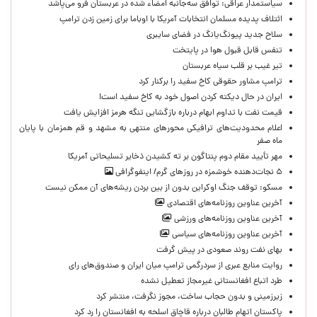
سیاستمدار عراقی: توافق سه‌جانبه امضاء شده در عربستان فرو می‌پاشد
ائتلاف پدیده مسلمان انتخابات آمریکا با اوباما برای زمین زدن ترامپ
سلاح جدید پیونگ‌یانگ در فضای سایبری
تنفس قابل قبول هوا در پایتخت
تیر غیب بر قلب سیاه عربستان
ترامپ مشاور حقوقی کاخ سفید را برکنار کرد
ایران در حال دیکته کردن اصول خود به کاخ سفید است!
قیمت نفت با تداوم ابهام درباره بازگشایی تنگه هرمز افزایش یافت
اعلام محدودیت‌های ترافیکی محورهای منتهی به مشهد و قم همزمان با پایان
ماه صفر
مهر تأیید مقام دوم پنتاگون بر ته کشیدن ذخایر تسلیحاتی آمریکا
۵ نجات‌دهنده خوشمزه در روزهای گرم/ اینفوگرافی
مسکو: توقف جنگ اوکراین بدون از بین بردن ریشه‌های آن ممکن نیست
آخرین عناوین روزنامه‌های اقتصادی
آخرین عناوین روزنامه‌های ورزشی
آخرین عناوین روزنامه‌های سیاسی
بهای نفت روند صعودی در پیش گرفت
روایت منابع عبری از سردرگمی ترامپ میان ایران و صندوق‌های رای
طرد اتباع افغانستانی غیرمجاز تعطیل نشده
زیرزمینی و بدون حجاب ساخت، مجوز نگرفت، منتشر کرد
پاکستان اتهام طالبان درباره قاچاق اسلحه به افغانستان را رد کرد