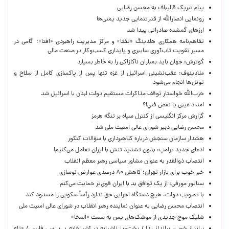
پیام تبریک قالیباف به محسن رضایی
رونمایی انصارالله از قدرتنمایی جدید یمنی‌ها
ارزهای گمشده صادراتی پیدا شد
تفاهم‌نامه همکاری هلدینگ «تفتا» و مرکز مدیریت راهبردی «افتا»؛ گامی در
مسیر تقویت تاب‌آوری سایبری و پایداری کسب‌وکار در صنعت مالی
گوترش: جهان باید بمباران ناکازاکی را به‌ خاطر بسپارد
ملادینوف: عقب‌نشینی اسرائیل از غزه تنها پس از پاکسازی کامل از سلاح و
تونل‌ها انجام می‌شود
حزب‌الله خواستار توقف مذاکرات مستقیم دولت لبنان با اسرائیل شد
امداد غیبی يا نقص فني!؟
گزارش مرکز انگلیسی از کنترل سپاه بر تنگه هرمز
محسن رضایی دبیر شورای عالی امنیت ملی شد
هشدار سازمان سنجش درباره کلاهبرداری با سؤالات کنکور
ادعای جدید ترامپ: بدون تشدید تنش با ایران تعامل می‌کنیم!
انتصاب ذوالقدر به عنوان مشاور سیاسی رهبر معظم انقلاب
خبر خوب برای بازار تهران؛ کاهش ۸۰ درصدی عوارض نوسازی
سناتور مورفی: از یک توافق بد با ایران قوی‌تر حمایت می‌کنم
با تصویب دولت، هیچ دستگاه اجرایی حق ندارد رأساً سکویی را مسدود کند
انتصاب محسن رضایی به عنوان نماینده رهبر انقلاب در شورای عالی امنیت ملی
شلیک موج جدیدی از موشک‌های یمن به سمت «المخا»