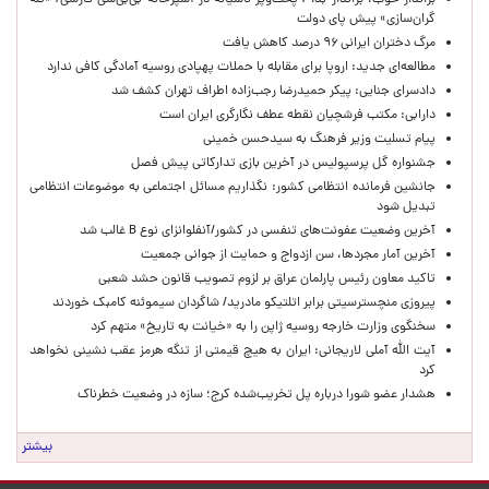
برانداز خوب، برانداز بد! / پخت‌وپز ناشیانه در آشپزخانه‌ بی‌بی‌سی فارسی/ «تله
گران‌سازی» پیش پای دولت
مرگ دختران ایرانی ۹۶ درصد کاهش یافت
مطالعه‌ای جدید: اروپا برای مقابله با حملات پهپادی روسیه آمادگی کافی ندارد
دادسرای جنایی: پیکر حمیدرضا رجب‌زاده اطراف تهران کشف شد
دارابی: مکتب فرشچیان نقطه عطف نگارگری ایران است
پیام تسلیت وزیر فرهنگ به سیدحسن خمینی
جشنواره گل پرسپولیس در آخرین بازی تدارکاتی پیش فصل
جانشین فرمانده انتظامی کشور: نگذاریم مسائل اجتماعی به موضوعات انتظامی
تبدیل شود
آخرین وضعیت عفونت‌های تنفسی در کشور/آنفلوانزای نوع B غالب شد
آخرین آمار مجردها، سن ازدواج و حمایت از جوانی جمعیت
تاکید معاون رئیس پارلمان عراق بر لزوم تصویب قانون حشد شعبی
پیروزی منچسترسیتی برابر اتلتیکو مادرید/ شاگردان سیموئنه کامبک خوردند
سخنگوی وزارت خارجه روسیه ژاپن را به «خیانت به تاریخ» متهم کرد
آیت الله آملی لاریجانی: ایران به هیچ قیمتی از تنگه هرمز عقب نشینی نخواهد
کرد
هشدار عضو شورا درباره پل تخریب‌شده کرج؛ سازه در وضعیت خطرناک
بیشتر