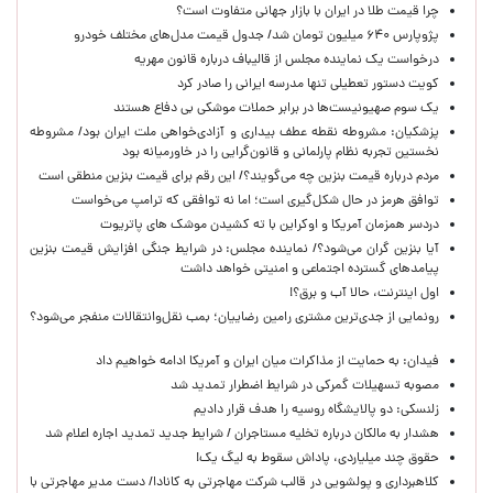
چرا قیمت طلا در ایران با بازار جهانی متفاوت است؟
پژوپارس ۶۴۰ میلیون تومان شد/ جدول قیمت مدل‌های مختلف خودرو
درخواست یک نماینده مجلس از قالیباف درباره قانون مهریه
کویت دستور تعطیلی تنها مدرسه ایرانی را صادر کرد
یک‌ سوم صهیونیست‌ها در برابر حملات موشکی بی دفاع هستند
پزشکیان: مشروطه نقطه عطف بیداری و آزادی‌خواهی ملت ایران بود/ مشروطه
نخستین تجربه نظام پارلمانی و قانون‌گرایی را در خاورمیانه بود
مردم درباره قیمت بنزین چه می‌گویند؟/ این رقم برای قیمت بنزین منطقی است
توافق هرمز در حال شکل‌گیری است؛ اما نه توافقی که ترامپ می‌خواست
دردسر همزمان آمریکا و اوکراین با ته کشیدن موشک های پاتریوت
آیا بنزین گران می‌شود؟/ نماینده مجلس: در شرایط جنگی افزایش قیمت بنزین
پیامدهای گسترده اجتماعی و امنیتی خواهد داشت
اول اینترنت، حالا آب و برق؟!
رونمایی از جدی‌ترین مشتری رامین رضاییان؛ بمب نقل‌وانتقالات منفجر می‌شود؟
فیدان: به حمایت از مذاکرات میان ایران و آمریکا ادامه خواهیم داد
مصوبه تسهیلات گمرکی در شرایط اضطرار تمدید شد
زلنسکی: دو پالایشگاه روسیه را هدف قرار دادیم
هشدار به مالکان درباره تخلیه مستاجران / شرایط جدید تمدید اجاره اعلام شد
حقوق چند میلیاردی، پاداش سقوط به لیگ یک!
کلاهبرداری و پولشویی در قالب شرکت مهاجرتی به کانادا/ دست مدیر مهاجرتی با