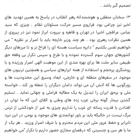
تصمیم گیر باشد .
۳- سخنان منطقی و هوشمندانه رهبر انقلاب در پاسخ به همین تهدید های
اخیر نیز چراغی بود فراروی مسیر حرکت مسئولان نظام . چیزی که سید
عباس عراقچی اخیرا در تهران و قاهره و بیروت ابراز نمود نیز در پیروی از
همین نظرات رهبری بود . هر چند وزیر خارجه باید با اصرار بر نظریه " می
خواهیم نفس بکشیم " دایره سیاست هسته ای را فراخ تر و تا مرزهای دیگر
کشورهای جهان سوم گسترده نموده و با طرح و سپس تکرار بی وقفه حق
طبیعی سایر ملت ها برای بهره مندی از این موهبت الهی اصرار ورزیده و با
روشنگری پرحجم و استفاده از همه ابزارهای سیاسی و همچنین تریبون های
موجود در سفرهای منطقه ای و خارجی، ابعاد وسیع این محدودیت ها و
زورگویی ها که آتش آن می تواند دامان دیگران را شعله ور کند ، خواسته
ملی و برحق ایران را تبدیل به یک مطالبه فراملی و جهانی نماید . تسلیم
گشتن بیمار گونه برخی غرب زده های وطنی و القای این که ما توان در
افتادن با قدرت رسانه ای غرب را نداریم چیزی به غیر از خودکشی از ترس
مرگ نیست در حالیکه باید بر باور توانمندی های موجود و بومی در این نبرد
نابرابر و حفظ غرور ملی این مردم محترم و با شرف اصرار ورزید . هر یک از
ما با هر سن و جنسیتی که درفضای مجازی حضور داریم با تکرار "می خواهیم