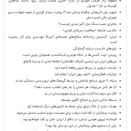
سقوط آزاد قیمت خودرو در بازار/ آخرین قیمت پراید، پژو، ساینا، شاهین،
کوییک و تارا + جدول
شهید علی لاریجانی چگونه ردیابی شد؟/ روایت سردار کوثری از نحوه شهادت دبیر
شورای عالی امنیت ملی
ماجرای نصب سنگ مزار اکبر عبدی چیست؟
تکذیب شایعه «معافیت سربازان فراری»
ایران: گسترش زرادخانه سلاح‌های هسته‌ای آمریکا تهدیدی برای کل بشریت
است
باورهای نادرست درباره گرمازدگی
رویترز: تردد کشتی‌ها در تنگه هرمز و باب‌المندب همچنان پایین است
مرزهای ایران زیر ذره‌بین اشراف اطلاعاتی/ مقابله جدی با پدیده قاچاق
خدمات اربعین در مرزها بدون وقفه ادامه دارد
جزئیات فعال‌سازی «کیف پول ایران» اعلام شد
سپاه: ۸ شرور مسلح شاخص و مرتبط گروهک‌های تروریستی دستگیر شدند
آیا هر کس می‌تواند هر سخنی را به رهبر انقلاب نسبت دهد؟
آغاز دور سوم مذاکرات لبنان و رژیم صهیونیستی در رم
مسئله مانایی ایران و اصلاح الگوی توسعه
بغداد: نباید از خاک عراق برای حمله به کشورهای دیگر استفاده کرد
روایت پزشکیان از اقدامات دولت برای معیشت مردم امشب منتشر می‌شود
فرمانده نیروی هوایی ارتش: در دفاع از ایران، جان بر کف خواهیم بود
یکی از دستاوردهای پزشکیان در این دو سال چه بود؟