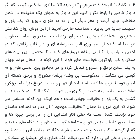
۲- با کشف " اثر حقیقت موهوم " در دهه 70 میلادی مشخص گردید که اگر
دروغ خاصی را بارها تکرار کنید این دروغ به عنوان یک حقیقت در ذهن
مخاطب جای گرفته و مغز دیگر آن را نه به عنوان دروغ که یک باور و
حقیقت جدید می پذیرد . سیاست خارجی آمریکا از این روش روان شناختی
بیشترین استفاده کاربردی را در جهان برده است . مدیران سیاست خارجی
غرب با استفاده از امپراتوری قدرتمند رسانه ای و غیر قابل رقابتی که در
اختیار دارند و با تکرار بی وقفه دروغ های خود ، نا محتمل ترین ایده های
ممکن و غیر باورترین خواست های خود را این گونه در اذهان مردم جهان
به یک سخن برحق و مشروع تبدیل کرده و در مجامع بین المللی طرح و به
کرسی می نشانند . محکومیت بی وقفه برنامه مشروع و برحق هسته ای
ایران توسط غربی ها که با استفاده از اتهام و نسبت دروغ بزرگ اما پرتکرار
ساخت بمب اتمی به شدت پیگیری می شود ، اندک اندک در خطر تبدیل
گشتن به یک باور و حقیقت جهانی است و هم اینک این گونه احساس می
شود که این دروغ یا همان " حقیقت موهوم " آن قدر به اهداف حامیان
خود نزدیک شده است که حتی آثار ابتدایی آن را در برخی چهره ها و
سیاسیون داخلی نیز می توان مشاهده کرد . سخنان و دیدگاه های جدیدی
که از گوشه و کنار دیده و شنیده می شود حکایت از تاثیر این پدیده شوم
حتی در داخل ایران دارد که می تواند زنگ خطری برای هوشیاری مسئولان