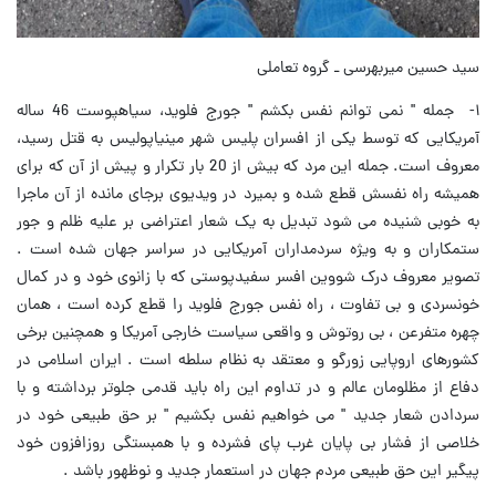
سید حسین میربهرسی ـ گروه تعاملی
۱- جمله " نمی توانم نفس بکشم " جورج فلوید، سیاهپوست 46 ساله
آمریکایی که توسط یکی از افسران پلیس شهر مینیاپولیس به قتل رسید،
معروف است. جمله این مرد که بیش از 20 بار تکرار و پیش از آن که برای
همیشه راه نفسش قطع شده و بمیرد در ویدیوی برجای مانده از آن ماجرا
به خوبی شنیده می شود تبدیل به یک شعار اعتراضی بر علیه ظلم و جور
ستمکاران و به ویژه سردمداران آمریکایی در سراسر جهان شده است .
تصویر معروف درک شووین افسر سفیدپوستی که با زانوی خود و در کمال
خونسردی و بی تفاوت ، راه نفس جورج فلوید را قطع کرده است ، همان
چهره متفرعن ، بی روتوش و واقعی سیاست خارجی آمریکا و همچنین برخی
کشورهای اروپایی زورگو و معتقد به نظام سلطه است . ایران اسلامی در
دفاع از مظلومان عالم و در تداوم این راه باید قدمی جلوتر برداشته و با
سردادن شعار جدید " می خواهیم نفس بکشیم " بر حق طبیعی خود در
خلاصی از فشار بی پایان غرب پای فشرده و با همبستگی روزافزون خود
پیگیر این حق طبیعی مردم جهان در استعمار جدید و نوظهور باشد .