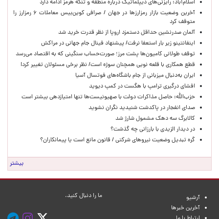
اسلام‌آباد: رایزنی‌های دیپلماتیک درباره منطقه و تنگه هرمز ادامه دارد
آخرین وضعیت بازار رمزارزها در جهان / صرافی کوین‌بیس معاملات ۶ رمزارز را
متوقف کرد
آلمان صدرنشین حداقل دستمزد اروپا از نظر قدرت خرید شد
اینفانتینو زیر بار استعفا نرفت/ پیشنهاد فینال جام جهانی در مراکش
توقف طولانی کامیون‌ها پشت مرز؛ صورت‌حساب سنگینی که به اقتصاد می‌رسد
قطع همکاری با قلعه نویی همچنان سوژه است/ نظر برخی مسئولان تغییر کرد!
ایران به‌دنبال میزبانی از جام باشگاه‌های فوتسال آسیا
افشای درگیری ترامپ با هگست در کمپ دیوید
حزب‌الله: حاصل مذاکرات دولت با صهیونیست‌ها تنها امتیازدهی‌ بیشتر است
صدای انفجار در پاکدشت شنیدید نگران نشوید
کالابرگ سه دهک مشمول شارژ شد
در دیدار الزیدی با بارزانی چه گذشت؟
گره تبدیل وضعیت نیروهای شرکتی / قانون مانع است یا پیمانکاران؟
بیشتر
ما را دنبال کنید.
آرشیو
آخرین خبرها
ارتباط با ما