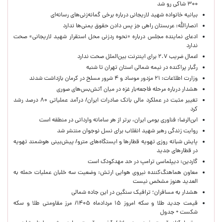
۳۰۰ شاکی رو شد
بیانیه خانواده شهید لاریجانی درباره برخی گمانه‌زنی‌های رسانه‌ای
انصارالله: عربستان راهی جز پس دادن حقوق یمنی‌ها ندارد
ادعای نماینده مجلس درباره «نحوه ردزنی محل استقرار شهید لاریجانی» صحت
ندارد
اعمال ضریب ۲.۷ برای اینترنت بین‌الملل صحت ندارد
رگبار پراکنده در نیمه شمالی استان تهران تا شنبه
وزارت اطلاعات: ۲۱ مزدور موساد و ۴ شرور مسلح در کرمان بازداشت شدند
هشدار درباره مرحله فاجعه‌بار غزه در میان آتش‌بس‌های صوری
تغییر مثبت در عملکرد مالی بانک صادرات ایران/ درآمد عملیاتی ۸۰ درصد رشد
کرد
ابن‌الرضا: فناوری بومی ایران، برتر از هر سامانه وارداتی در منطقه است
روایت زندگی رهبر شهید انقلاب برای نسل نوجوان منتشر شد
پایش شبانه روزی تهویه قطارها و ایستگاه‌های مترو/ پیش‌بینی هوشمند تهویه
در قطارهای جدید
گاردین: دیپلماسی ترامپ در حد مهدکودک است
معاون هماهنگ‌کننده نیروی هوایی ارتش: وضعیت سه خلبان عملیات حمله به
العدید هنوز مشخص نیست
هشدار به مسافران؛ ترافیک سنگین در این جاده شمالی
قیمت جدید طلا و سکه امروز ۱۵ مردادماه ۱۴۰۵/ مرز مقاومتی طلا و سکه
شکست + جدول