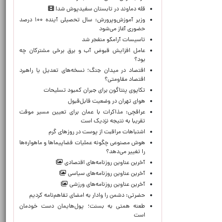
قله دماوند در تابستان سفیدپوش شد!
وزیر آموزش‌وپرورش: سال تحصیلی آینده ۱۰۰ درصد
حضوری آغاز می‌شود
تاسیسات آرامکو منفجر شد
عامل افزایش قبوض آب و برق برخی مشترکان چه
بود؟
اقتصاد در میدان جنگ؛ نسخه‌های تعدیل یا راهبرد
اقتصاد مقاومتی؟
تکاپوی پنتاگون برای جبران کمبود تسلیحات
هوای تهران در وضعیت قابل‌قبول
عراقچی: مذاکرات با عمان برای تعیین مسیر موقت
تقریبا به نتیجه نزدیک است
اشتباهات مراقبت از پوست در روزهای گرم
هوش مصنوعی چگونه عملیات فضاپیماها و ماهواره‌ها
را تغییر می‌دهد؟
آخرین عناوین روزنامه‌های اقتصادی
آخرین عناوین روزنامه‌های سیاسی
آخرین عناوین روزنامه‌های ورزشی
حضرتی: دشمن را وادار به امضای تفاهم‌نامه کردیم
طعنه همتی به بسنت؛ پول‌هایمان دست خودمان
است