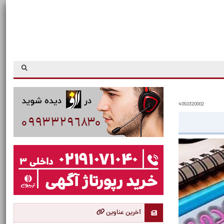
4050320002
آخرین عناوین