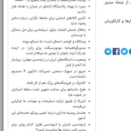
روایت طحان‌نظیف از بمباران بیت رهبری در ۹ اسفند
 از جمله صدور
یمن: با پهپاد پالایشگاه آرامکو در جیزان را هدف قرار
دادیم
تأمین کالاهای اساسی برای ماه‌ها؛ نگرانی درباره ذخایر
ها و کارآفرینان
وجود ندارد
راهکار جنبش النجباء عراق، دیپلماسی برای حل مشکل
با عربستان
ویتکاف و کوشنر «ممکن است» به مسکو بروند
صدورگواهینامه موتورسیکلت برای زنان؛ در آینده
نزدیک/ تردد بانوان با موتور به‌ صرفه‌تر است
وضعیت دانشگاه‌های ایران در رتبه‌بندی جهانی؛ پرشمار
اما کمتر از قبل
حریق در شهرک صنعتی نصیرآباد تاکنون ۴ مصدوم
داشته است
کالابرگ در فروشگاه‌های بزرگ هم از کار افتاد
طرح نتانیاهو برای ساخت شهری تحت سلطه اسرائیل
در جنوب غزه
آمریکا از طریق ترکیه تسلیحات و مهمات به اوکراین
می‌فرستد
هشدار روسیه به ژاپن درباره تغییر رویکرد هسته‌ای این
کشور
ارتودنسی نامرئی یا ارتودنسی فلزی؛ کدام روش برای
مرتب کردن دندان‌ها مناسب‌تر است؟