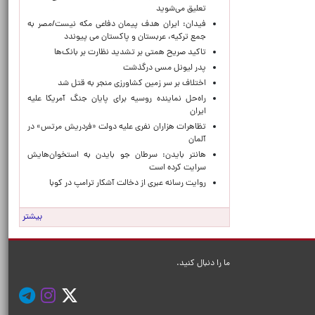
تعلیق می‌شوید
فیدان: ایران هدف پیمان دفاعی مکه نیست/مصر به
جمع ترکیه، عربستان و پاکستان می پیوندد
تاکید صریح همتی بر تشدید نظارت بر بانک‌ها
پدر لیونل مسی درگذشت
اختلاف بر سر زمین کشاورزی منجر به قتل شد
راه‌حل نماینده روسیه برای پایان جنگ آمریکا علیه
ایران
تظاهرات هزاران نفری علیه دولت «فردریش مرتس» در
آلمان
هانتر بایدن: سرطان جو بایدن به استخوان‌هایش
سرایت کرده است
روایت رسانه عبری از دخالت آشکار ترامپ در کوبا
بیشتر
ما را دنبال کنید.