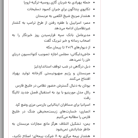
حمله پهپادی به شریان گازی روسیه-ترکیه-اروپا
تکاپوی پنتاگون برای جبران کمبود تسلیحات
هشدار صریح شیخ الکعبی به عربستان
مصر: اسراییل با طفره رفتن از طرح ترامپ به کشتار
غیرنظامیان ادامه می‌دهد
مدیرعامل بانک سپه فرارسیدن روز خبرنگار را به
اصحاب رسانه و خبر تبریک گفت
از دیوارهای ۲۰۱۹ تا پیمان مکه
حاجی‌دلیگانی: مجلس اجازه تصویب کنوانسیون دریای
خزر را نمی‌دهد
دبل درگاهی در شب توقف استانداردلیژ
صربستان و رژیم صهیونیستی کارخانه تولید پهپاد
افتتاح می‌کنند
یونان به دنبال گسترش حضور نظامی در خلیج فارس
رئال مدل مورینیو با برد به استقبال فصل جدید لالیگا
رفت
اسپانیا برای مسافران ایتالیایی بازرسی مرزی وضع کرد
انصاری: خسارت‌های زیست‌محیطی جنگ در خلیج
فارس را مطالبه‌ می‌کنیم
یمن: تشکیل ائتلاف هرگز مانع مجازات عربستان به
خاطر جنایاتش نمی‌شود
هشدار بیمه مرکزی به ۸ شرکت بیمه‌ای؛ اصلاح نکنید،