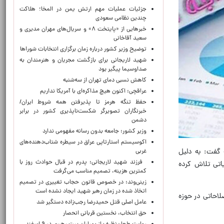
جزئیات عملیات مهم ارتش یمن در المخا؛ هلاکت
چندین نظامی سعودی
خبرهایی از «پایتخت ۸» و سریال‌های مهران مدیری و
سعید آقاخانی
توضیح وزیر کشور درباره زمان برگزاری انتخابات شوراها
شهید لاریجانی برای بازگشت مجریان و هنرمندان به
صداوسیما پیگیر بود
کاهش نسبی دمای تهران از سه‌شنبه
عراقچی: اکنون هیچ مذاکره‌ای با آمریکا نداریم
حفظ تنگه هرمز تا پذیرفتن همه شروط ایران/
خبرنگاران تصویرگر شکست‌ناپذیری کشور در برابر
دشمن
وزیر کشور: جامعه بدون رسانه مفهومی ندارد
اکوسیستم استارتاپی عراق در سیطره شتاب‌دهنده‌‌های
 گفت: به دلیل
غربی
فرزند شهید لاریجانی: پدرم در قبال حوادث روز با
 مالیاتی تلاش کرده
کمترین هزینه، تصمیم مناسب می‌گرفت
زینی‌وند: در خصوص قانون حجاب تغییری در تصمیم
اتخاذ شده در زمان رهبر شهید ایجاد نشده است
م اصلاحاتی در حوزه
عامل اصلی قتل حمیدرضا رجب‌زاده دستگیر شد
حق انتخاب، نخستین قربانی انحصار