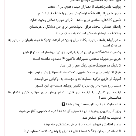
حق انتخاب، نخستین قربانی انحصار
روایت طحان‌نظیف از بمباران بیت رهبری در ۹ اسفند
یمن: با پهپاد پالایشگاه آرامکو در جیزان را هدف قرار دادیم
تأمین کالاهای اساسی برای ماه‌ها؛ نگرانی درباره ذخایر وجود ندارد
راهکار جنبش النجباء عراق، دیپلماسی برای حل مشکل با عربستان
ویتکاف و کوشنر «ممکن است» به مسکو بروند
صدورگواهینامه موتورسیکلت برای زنان؛ در آینده نزدیک/ تردد بانوان با موتور به‌
صرفه‌تر است
وضعیت دانشگاه‌های ایران در رتبه‌بندی جهانی؛ پرشمار اما کمتر از قبل
حریق در شهرک صنعتی نصیرآباد تاکنون ۴ مصدوم داشته است
کالابرگ در فروشگاه‌های بزرگ هم از کار افتاد
طرح نتانیاهو برای ساخت شهری تحت سلطه اسرائیل در جنوب غزه
آمریکا از طریق ترکیه تسلیحات و مهمات به اوکراین می‌فرستد
هشدار روسیه به ژاپن درباره تغییر رویکرد هسته‌ای این کشور
ارتودنسی نامرئی یا ارتودنسی فلزی؛ کدام روش برای مرتب کردن دندان‌ها
مناسب‌تر است؟
قله دماوند در تابستان سفیدپوش شد!
وزیر آموزش‌وپرورش: سال تحصیلی آینده ۱۰۰ درصد حضوری آغاز می‌شود
تاسیسات آرامکو منفجر شد
عامل افزایش قبوض آب و برق برخی مشترکان چه بود؟
اقتصاد در میدان جنگ؛ نسخه‌های تعدیل یا راهبرد اقتصاد مقاومتی؟