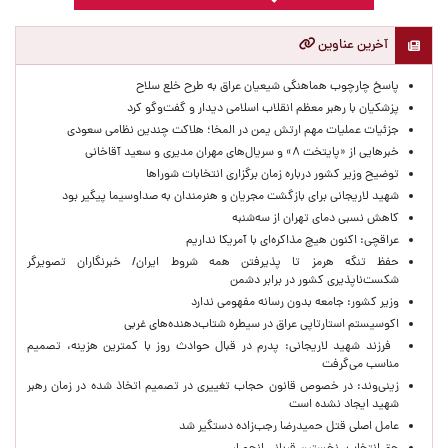
آخرین عناوین
پاسخ چارچوب هماهنگی شیعیان عراق به طرح خلع سلاح
پزشکیان با رهبر معظم انقلاب اسلامی دیدار و گفت‌وگو کرد
جزئیات عملیات مهم ارتش یمن در المخا؛ هلاکت چندین نظامی سعودی
خبرهایی از «پایتخت ۸» و سریال‌های مهران مدیری و سعید آقاخانی
توضیح وزیر کشور درباره زمان برگزاری انتخابات شوراها
شهید لاریجانی برای بازگشت مجریان و هنرمندان به صداوسیما پیگیر بود
کاهش نسبی دمای تهران از سه‌شنبه
عراقچی: اکنون هیچ مذاکره‌ای با آمریکا نداریم
حفظ تنگه هرمز تا پذیرفتن همه شروط ایران/ خبرنگاران تصویرگر
شکست‌ناپذیری کشور در برابر دشمن
وزیر کشور: جامعه بدون رسانه مفهومی ندارد
اکوسیستم استارتاپی عراق در سیطره شتاب‌دهنده‌‌های غربی
فرزند شهید لاریجانی: پدرم در قبال حوادث روز با کمترین هزینه، تصمیم
مناسب می‌گرفت
زینی‌وند: در خصوص قانون حجاب تغییری در تصمیم اتخاذ شده در زمان رهبر
شهید ایجاد نشده است
عامل اصلی قتل حمیدرضا رجب‌زاده دستگیر شد