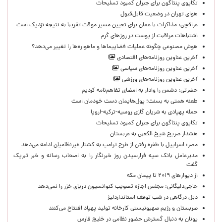
تکاپوی پنتاگون برای جبران کمبود تسلیحات
هوای تهران در وضعیت قابل‌قبول
عراقچی: مذاکرات با عمان برای تعیین مسیر موقت تقریبا به نتیجه نزدیک است
اشتباهات مراقبت از پوست در روزهای گرم
هوش مصنوعی چگونه عملیات فضاپیماها و ماهواره‌ها را تغییر می‌دهد؟
آخرین عناوین روزنامه‌های اقتصادی
آخرین عناوین روزنامه‌های سیاسی
آخرین عناوین روزنامه‌های ورزشی
حضرتی: دشمن را وادار به امضای تفاهم‌نامه کردیم
طعنه همتی به بسنت؛ پول‌هایمان دست خودمان است
حمله پهپادی به شریان گازی روسیه-ترکیه-اروپا
تکاپوی پنتاگون برای جبران کمبود تسلیحات
هشدار صریح شیخ الکعبی به عربستان
مصر: اسراییل با طفره رفتن از طرح ترامپ به کشتار غیرنظامیان ادامه می‌دهد
مدیرعامل بانک سپه فرارسیدن روز خبرنگار را به اصحاب رسانه و خبر تبریک
گفت
از دیوارهای ۲۰۱۹ تا پیمان مکه
حاجی‌دلیگانی: مجلس اجازه تصویب کنوانسیون دریای خزر را نمی‌دهد
دبل درگاهی در شب توقف استانداردلیژ
صربستان و رژیم صهیونیستی کارخانه تولید پهپاد افتتاح می‌کنند
یونان به دنبال گسترش حضور نظامی در خلیج فارس