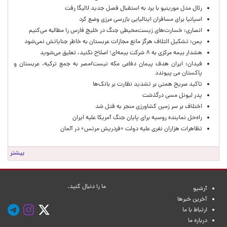
رئال مدل مورینیو با برد به استقبال فصل جدید لالیگا رفت
اسپانیا برای مسافران ایتالیایی بازرسی مرزی وضع کرد
انصاری: خسارت‌های زیست‌محیطی جنگ در خلیج فارس را مطالبه‌ می‌کنیم
یمن: تشکیل ائتلاف هرگز مانع مجازات عربستان به خاطر جنایاتش نمی‌شود
هشدار بیمه مرکزی به ۸ شرکت بیمه‌ای؛ اصلاح نکنید، تعلیق می‌شوید
فیدان: ایران هدف پیمان دفاعی مکه نیست/مصر به جمع ترکیه، عربستان و
پاکستان می پیوندد
تاکید صریح همتی بر تشدید نظارت بر بانک‌ها
پدر لیونل مسی درگذشت
اختلاف بر سر زمین کشاورزی منجر به قتل شد
راه‌حل نماینده روسیه برای پایان جنگ آمریکا علیه ایران
تظاهرات هزاران نفری علیه دولت «فردریش مرتس» در آلمان
بیشتر
ما را دنبال کنید.
آرشیو
آخرین خبرها
ارتباط با ما
درباره ما