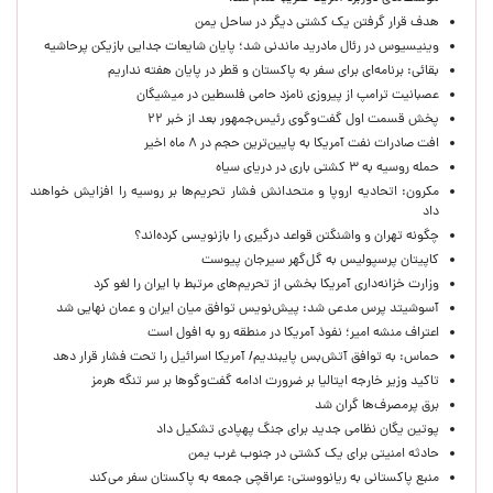
هدف قرار گرفتن یک کشتی دیگر در ساحل یمن
وینیسیوس در رئال مادرید ماندنی شد؛ پایان شایعات جدایی بازیکن پرحاشیه
بقائی: برنامه‌ای برای سفر به پاکستان و قطر در پایان هفته نداریم
عصبانیت ترامپ از پیروزی نامزد حامی فلسطین در میشیگان
پخش قسمت اول گفت‌وگوی رئیس‌جمهور بعد از خبر ۲۲
افت صادرات نفت آمریکا به پایین‌ترین حجم در ۸ ماه اخیر
حمله روسیه به ۳ کشتی باری در دریای سیاه
مکرون: اتحادیه اروپا و متحدانش فشار تحریم‌ها بر روسیه را افزایش خواهند
داد
چگونه تهران و واشنگتن قواعد درگیری را بازنویسی کرده‌اند؟
کاپیتان پرسپولیس به گل‌گهر سیرجان پیوست
وزارت خزانه‌داری آمریکا بخشی از تحریم‌های مرتبط با ایران را لغو کرد
آسوشیتد پرس مدعی شد: پیش‌نویس توافق میان ایران و عمان نهایی شد
اعتراف منشه امیر؛ نفوذ آمریکا در منطقه رو به افول است
حماس: به توافق آتش‌بس پایبندیم/ آمریکا اسرائیل را تحت فشار قرار دهد
تاکید وزیر خارجه ایتالیا بر ضرورت ادامه گفت‌وگوها بر سر تنگه هرمز
برق پرمصرف‌ها گران شد
پوتین یگان نظامی جدید برای جنگ پهپادی تشکیل داد
حادثه امنیتی برای یک کشتی در جنوب غرب یمن
منبع پاکستانی به ریانووستی: عراقچی جمعه به پاکستان سفر می‌کند