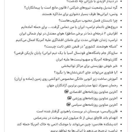
در دیدار الزیدی با بارزانی چه گذشت؟
گره تبدیل وضعیت نیروهای شرکتی / قانون مانع است یا پیمانکاران؟
ونس: ایرانی‌ها طرف بسیار دشواری برای مذاکره هستند
چرا تابستان فصل محبوب میکروب‌هاست؟
دروغ‌های ناتمام ترامپ: ایران با من تماس گرفت... برای حمله آماده‌ایم
افزایش ۲ درجه‌ای دما در برخی مناطق/ هوای معتدل در نوار شمالی ایران
ترامپ: زندان طولانی مدت برای عاملان افشاگری‌ علیه آمریکا اعمال می‌کنیم
"شبکه هوشمند کشوری" در قبض تلفن ثابت چیست؟
سازوکار جام باشگاه‌های فوتسال آسیا با یک تیم ایرانی/ پایان بازیکن قرضی؟
کلان‌توطئه آمریکا و صهیونیست‌ها علیه ایران
خبر خوش بهزیستی برای مراکز توانبخشی
آیا فناوری می‌تواند جای آتش‌نشان‌ها را بگیرد؟
آموزش ساخت زیر اتویی خانگی مخصوص اتوکشی روی زمین (ساده و ارزان)
رحمان عموزاد تنها صدرنشین برترین آزادکاران جهان
آخرین عناوین روزنامه‌های اقتصادی
آخرین عناوین روزنامه‌های ورزشی
آخرین عناوین روزنامه‌های سیاسی
فارن‌پالیسی: عربستان در بن‌بست راهبردی گرفتار شده است
انهدام باند قاچاق بیش از ۵ میلیون لیتر سوخت در بندرعباس
اندیشکده هادسن: چین می‌تواند با موشک اتمی به خاک آمریکا حمله کند
ترامپ: ترجیح می‌دهم با ایرانی‌‌ها به توافق برسم