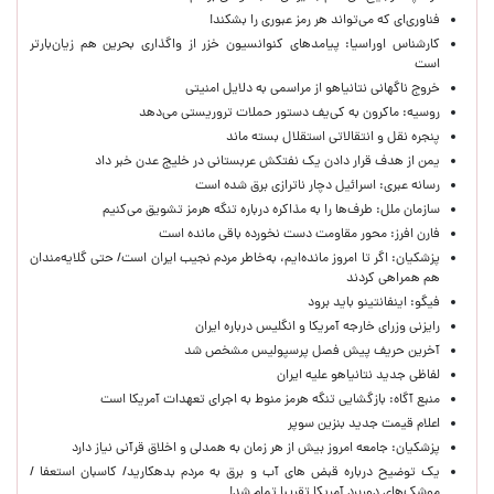
فناوری‌ای که می‌تواند هر رمز عبوری را بشکند!
کارشناس اوراسیا: پیامدهای کنوانسیون خزر از واگذاری بحرین هم زیان‌بارتر
است
خروج ناگهانی نتانیاهو از مراسمی به دلایل امنیتی
روسیه: ماکرون به کی‌یف دستور حملات تروریستی می‌دهد
پنجره‌ نقل و انتقالاتی استقلال بسته ماند
یمن از هدف قرار دادن یک نفتکش عربستانی در خلیج عدن خبر داد
رسانه عبری: اسرائیل دچار ناترازی برق شده است
سازمان ملل: طرف‌ها را به مذاکره درباره تنگه هرمز تشویق می‌کنیم
فارن افرز: محور مقاومت دست نخورده باقی مانده است
پزشکیان: اگر تا امروز مانده‌ایم، به‌خاطر مردم نجیب ایران است/ حتی گلایه‌مندان
هم همراهی کردند
فیگو: اینفانتینو باید برود
رایزنی وزرای خارجه آمریکا و انگلیس درباره ایران
آخرین حریف پیش فصل پرسپولیس مشخص شد
لفاظی جدید نتانیاهو علیه ایران
منبع آگاه: بازگشایی تنگه هرمز منوط به اجرای تعهدات آمریکا است
اعلام قیمت جدید بنزین سوپر
پزشکیان: جامعه امروز بیش از هر زمان به همدلی و اخلاق قرآنی نیاز دارد
یک توضیح درباره قبض های آب و برق به مردم بدهکارید/ کاسبان استعفا /
موشک‌های دوربرد آمریکا تقریبا تمام شد!