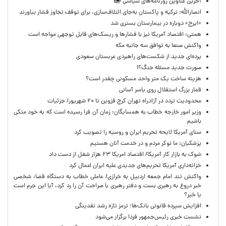
آخرین عناوین روزنامه‌های سیاسی
انصارالله: ترکیه و پاکستان به‌جای ائتلاف‌سازی، برای توقف تجاوز فشار بیاورند
«ایرج» دوباره در بیمارستان بستری شد
همتی: اقتصاد آمریکا نیز با فشارها و ریسک‌های قابل توجهی مواجه است
واکنش صنعا به توافق سه جانبه مکه
پرده‌ای جدید از شکست‌های راهبردی عربستان سعودی
صورت جدید مسئله جنگ؟!
هزینه ساخت یک متر واحد مسکونی چقدر است؟
قمار بزرگ استقلال روی یاسر آسانی
محدودیت تردد در آزادراه تهران کرج قزوین تا ۲۰ شهریور/ جزئیات
وزیر امور خارجه خطاب به همسایگان: زمان آن فرا رسیده است که به خود متکی
باشیم
سنای آمریکا لایحه تحریم ایران و روسیه را تصویب کرد
پزشکیان: ما نوکر مردم و در خدمت آنان هستیم
شوک به بازار کار آمریکا/ اقتصاد امریکا ۲۳ هزار شغل از دست داد
خزانه‌داری آمریکا تحریم‌های جدیدی علیه ایران اعمال کرد
واکنش تند امام جمعه اردبیل به خرازی/ عاملی خطاب به دستگاه قضا: شخصی
خبر دروغ به رهبری بست و دفتر رهبری با صراحت آن را رد کرد، آیا این جرم است
یا خیر؟
افزایش سپرده قانونی بانک‌ها؛ ترمز تازه رشد نقدینگی
نشست خبری رئیس‌جمهور فردا برگزار می‌شود