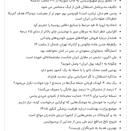
۱۷ تجاوز رژیم صهیونیستی به خاک سوریه در ۴۸ ساعت گذشته
تکلیف مدیرعامل استقلال قبل از لیگ مشخص می شود
ونس هم مثل ترامپ است/ فردوسی پور مهم تر از معیشت مردم؟!/ هدف آمریکا
خطرناک جلوه دادن ایران است
اتحادیه اروپا ۵ فرد مرتبط با صنایع دفاعی روسیه را تحریم کرد
افزایش خطر ابتلا به سرطان مری با نوشیدن چای بالاتر از دمای ۶۵ درجه
هشدار درباره فروش حواله‌های صوری خودروهای وارداتی
یکطرفه شدن جاده چالوس و آزادراه تهران–شمال از ساعت ۱۴
انصارالله: متجاوزان سعودی در یمن در امان نخواهند بود
علی اکبری: دشمن در مقابل ایران شکست مفتضحانه‌ای خورده است
چگونه به «کیف پول ایران» وصل شویم؟
پوتین قصد محک ناتو را با حمله به یک کشور عضو دارد
مذاکره استقلال با گلر اسپانیایی برای تمدید قرارداد
یک ماه، ۴ کودک قربانی حمله سگ‌ها در سنندج / چرا حوادث تکرار می‌شود؟
۲ درصد از مشترکان ۱۰ درصد برق خانگی را مصرف می‌کنند!
نسخه ترامپ برای ۲۰۲۸؛ حمایت محرمانه از نامزدی جی‌دی ونس
ترامپ: ما خودمان به موشک‌هایی که اوکراین درخواست کرده، نیاز داریم
موضع وزارت بهداشت درباره ظرفیت پزشکی کنکور ۱۴۰۵
باد و گردوخاک در بخش‌هایی از کشور/ دریای مازندران مواج است
شروع تلخ مدافع تیم ملی پس از جدایی از پرسپولیس
بهترین هدیه به خبرنگاران چیست؟