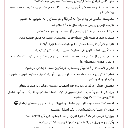
متن کامل توافق مکه؛ اردوغان و مقامات سعودی چه گفتند؟
بیانیه دبیرکل مجمع خبرنگاران و نویسندگان دفاع مقدس و مقاومت به مناسبت
روز خبرنگار
مقاومت اسلامی عراق: پاسخ به آمریکا و عربستان را به تعویق انداختیم
نتیجه آزمون ورودی سمپاد سال ۱۴۰۵ اعلام شد
جزئیات جدید از انتقال نجومی گزینه پرسپولیس به نساجی
صنعاء: نبرد ما علیه طرح سلطه‌جویی عربستان است، نه مردم جنوب یمن
باید از ظرفیت رسانه مسئولانه و هوشمندانه بهره گرفت
دستگیری ۱۰۴ مظنون طی عملیات‌هایی علیه داعش در ترکیه
صدور بیش از ۹۰ درصد هدایت تحصیلی نهمی ها/ پیش ثبت نام ۷۰ درصد
دانش اموزان متوسطه اول
آخرین قسمت از گفت‌وگوی مسعود پزشکیان امشب پخش می‌شود
نماینده تهران خطاب به محمدباقر خرازی: اگر به شلاق محکوم شوی حاضرم با
وضو آن را اجرا کنم!
توضیح خبرگزاری فارس درباره خبر انتصاب محسن رضایی به دبیری شعام
وزیر خزانه داری آمریکا: شاید امروز یا فردا، شاهد دستیابی به یک توافق، شامل
آتش‌بس ۳۰ تا ۶۰ روزه باشیم
اقامه نماز جمعه اردوغان، بن ‌سلمان و شهباز شریف پس از امضای توافق
سود ۷۰ میلیاردی ذوب‌آهن از یک انتقال عجیب
رویترز: ترامپ در جنگ علیه ایران بر سر ۲ راهی بدی گیر افتاده است
رگبار و رعدوبرق در راه شمال کشور؛ تهران خنک‌تر می‌شود