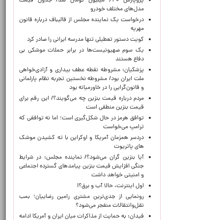
پژوپارس ۶۴۰ میلیون تومان شد/ جدول قیمت
مدل‌های مختلف خودرو
درخواست یک نماینده مجلس از قالیباف درباره قانون
مهریه
کویت دستور تعطیلی تنها مدرسه ایرانی را صادر کرد
یک‌ سوم صهیونیست‌ها در برابر حملات موشکی بی
دفاع هستند
پزشکیان: مشروطه نقطه عطف بیداری و آزادی‌خواهی
ملت ایران بود/ مشروطه نخستین تجربه نظام پارلمانی
و قانون‌گرایی را در خاورمیانه بود
مردم درباره قیمت بنزین چه می‌گویند؟/ این رقم برای
قیمت بنزین منطقی است
توافق هرمز در حال شکل‌گیری است؛ اما نه توافقی که
ترامپ می‌خواست
دردسر همزمان آمریکا و اوکراین با ته کشیدن موشک
های پاتریوت
آیا بنزین گران می‌شود؟/ نماینده مجلس: در شرایط
جنگی افزایش قیمت بنزین پیامدهای گسترده اجتماعی
و امنیتی خواهد داشت
اول اینترنت، حالا آب و برق؟!
رونمایی از جدی‌ترین مشتری رامین رضاییان؛ بمب
نقل‌وانتقالات منفجر می‌شود؟
فیدان: به حمایت از مذاکرات میان ایران و آمریکا ادامه