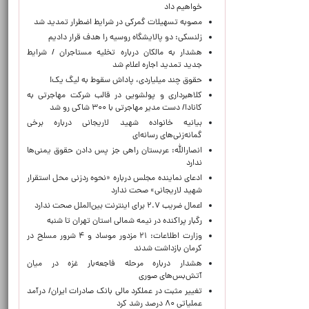
خواهیم داد
مصوبه تسهیلات گمرکی در شرایط اضطرار تمدید شد
زلنسکی: دو پالایشگاه روسیه را هدف قرار دادیم
هشدار به مالکان درباره تخلیه مستاجران / شرایط
جدید تمدید اجاره اعلام شد
حقوق چند میلیاردی، پاداش سقوط به لیگ یک!
کلاهبرداری و پولشویی در قالب شرکت مهاجرتی به
کانادا/ دست مدیر مهاجرتی با ۳۰۰ شاکی رو شد
بیانیه خانواده شهید لاریجانی درباره برخی
گمانه‌زنی‌های رسانه‌ای
انصارالله: عربستان راهی جز پس دادن حقوق یمنی‌ها
ندارد
ادعای نماینده مجلس درباره «نحوه ردزنی محل استقرار
شهید لاریجانی» صحت ندارد
اعمال ضریب ۲.۷ برای اینترنت بین‌الملل صحت ندارد
رگبار پراکنده در نیمه شمالی استان تهران تا شنبه
وزارت اطلاعات: ۲۱ مزدور موساد و ۴ شرور مسلح در
کرمان بازداشت شدند
هشدار درباره مرحله فاجعه‌بار غزه در میان
آتش‌بس‌های صوری
تغییر مثبت در عملکرد مالی بانک صادرات ایران/ درآمد
عملیاتی ۸۰ درصد رشد کرد