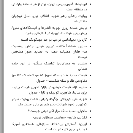
ابن‌الرضا: فناوری بومی ایران، برتر از هر سامانه وارداتی
در منطقه است
روایت زندگی رهبر شهید انقلاب برای نسل نوجوان
منتشر شد
پایش شبانه روزی تهویه قطارها و ایستگاه‌های مترو/
پیش‌بینی هوشمند تهویه در قطارهای جدید
گاردین: دیپلماسی ترامپ در حد مهدکودک است
معاون هماهنگ‌کننده نیروی هوایی ارتش: وضعیت
سه خلبان عملیات حمله به العدید هنوز مشخص
نیست
هشدار به مسافران؛ ترافیک سنگین در این جاده
شمالی
قیمت جدید طلا و سکه امروز ۱۵ مردادماه ۱۴۰۵/ مرز
مقاومتی طلا و سکه شکست + جدول
سقوط آزاد قیمت خودرو در بازار/ آخرین قیمت پراید،
پژو، ساینا، شاهین، کوییک و تارا + جدول
شهید علی لاریجانی چگونه ردیابی شد؟/ روایت سردار
کوثری از نحوه شهادت دبیر شورای عالی امنیت ملی
ماجرای نصب سنگ مزار اکبر عبدی چیست؟
تکذیب شایعه «معافیت سربازان فراری»
ایران: گسترش زرادخانه سلاح‌های هسته‌ای آمریکا
تهدیدی برای کل بشریت است