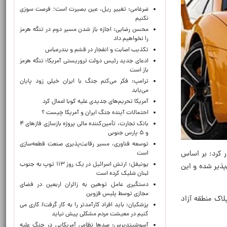
ضرغامی: تغییر ریل، عین بصیرت است؛ فرصت سوزی
نکنیم
محسن رضایی: اجازه باز شدن مسیر دوم در تنگه هرمز
را نخواهیم داد
تکذیب اصابت و انفجار در قشم و بندرعباس
ادعای جدید رئیس دولت تروریستی آمریکا: تنگه هرمز
باز است
ترامپ: فکر می‌کنم جنگ با ایران خیلی زود پایان
می‌یابد
آمریکا تحریم‌های جدیدی علیه کوبا اعمال کرد
احتمالات آینده جنگ ایران و آمریکا چیست ؟
بانک تجارت، تأمین‌کننده مالی پروژه بازسازی فازهای ۴
و ۵ پارس جنوبی
توسعه فناوری، مسیر رقابت‌پذیری صنعت قطعه‌سازی
ر کرد: بر اساس
است
یونیفل: ارتش اسرائیل در یک روز ۱۱۳ توپ به جنوب
پذیر شده و این
لبنان شلیک کرده است
دستگیری عامل توهین به زائران اربعین در فضای
مجازی توسط پلیس قزوین
لاک منطقه آزاد
پزشکیان: باید افراد کارآمدتر را به کار گرفت/ کاری می
کنیم در معیشت مردم مشکلی پیش نیاید
آسوشیتدپرس: صدها نظامی آمریکایی در جنگ علیه