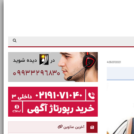
4050312021
آخرین عناوین