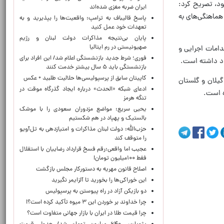
ود، تصریح کرد:
ایران ضربه مغزی شده‌اند
ماهنگی‌های به‌
پاسخ قالیباف به ترامپ: واقعیت‌ها را بپذیرید و به
تعهدات خود عمل کنید
پایان بی‌نتیجه مذاکرات دولت لبنان و رژیم
صهیونیستی در رم ایتالیا
دامات اجرایی و
فوری؛ شرط جدید بازنشستگی اعلام شد/ این افراد برای
اد داشته است.
بازنشستگی باید ۵ سال بیشتر خدمت کنند
کاپیتان سابق از پرسپولیسی‌ها حلالیت طلبید + عکس
گیلان و گلستان
ادعای شبکه «الحدث» درباره ایجاد گذرگاه موقت در
ه است.
تنگه هرمز
یحیی سریع: مواضع مزدوران سعودی را با موشک
بالستیک و پهپاد در هم شکستیم
حزب‌الله: دولت لبنان مذاکرات و امتیازدهی به تل‌آویو
را متوقف کند
عجیب اما واقعی:رقم فسخ قرارداد رضاییان با استقلال
فقط ۱۰۰میلیون تومان!
اصلاح قانون مهریه به دستورکار مجلس بازگشت
این خوراکی‌ها را بخورید تا آلزایمر نگیرید
دو بازیکن آزاد در راه پیوستن به پرسپولیس
چرا خداوند بر خوردن این ۳ میوه تأکید کرده است؟!
چرا قیمت طلا در ایران با بازار جهانی متفاوت است؟