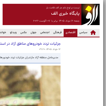
نیست بر لوح دلم جز الف قامت یار
پایگاه خبری الف
جمعه ۱۶ مرداد ۱۴۰۵ برابر با ۰۷ آگوست ۲۰۲۶
(current)
سیاسی
اقتصادی
فرهنگی
اجتماعی
جهان
عکس
ویدئو
خواندن
جزئیات تردد خودروهای مناطق آزاد در است
۱۲ خرداد ۱۴۰۵، ۰۹:۲۰
مدیرعامل منطقه آزاد مازندران جزئیات تردد خودورها