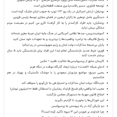
بانک تجارت، تأمین‌کننده مالی پروژه بازسازی فازهای ۴ و ۵ پارس جنوبی
توسعه فناوری، مسیر رقابت‌پذیری صنعت قطعه‌سازی است
یونیفل: ارتش اسرائیل در یک روز ۱۱۳ توپ به جنوب لبنان شلیک کرده است
دستگیری عامل توهین به زائران اربعین در فضای مجازی توسط پلیس قزوین
پزشکیان: باید افراد کارآمدتر را به کار گرفت/ کاری می کنیم در معیشت مردم
مشکلی پیش نیاید
آسوشیتدپرس: صدها نظامی آمریکایی در جنگ علیه ایران ضربه مغزی شده‌اند
پاسخ قالیباف به ترامپ: واقعیت‌ها را بپذیرید و به تعهدات خود عمل کنید
پایان بی‌نتیجه مذاکرات دولت لبنان و رژیم صهیونیستی در رم ایتالیا
فوری؛ شرط جدید بازنشستگی اعلام شد/ این افراد برای بازنشستگی باید ۵ سال
بیشتر خدمت کنند
کاپیتان سابق از پرسپولیسی‌ها حلالیت طلبید + عکس
ادعای شبکه «الحدث» درباره ایجاد گذرگاه موقت در تنگه هرمز
یحیی سریع: مواضع مزدوران سعودی را با موشک بالستیک و پهپاد در هم
شکستیم
حزب‌الله: دولت لبنان مذاکرات و امتیازدهی به تل‌آویو را متوقف کند
عجیب اما واقعی:رقم فسخ قرارداد رضاییان با استقلال فقط ۱۰۰میلیون تومان!
اصلاح قانون مهریه به دستورکار مجلس بازگشت
این خوراکی‌ها را بخورید تا آلزایمر نگیرید
دو بازیکن آزاد در راه پیوستن به پرسپولیس
چرا خداوند بر خوردن این ۳ میوه تأکید کرده است؟!