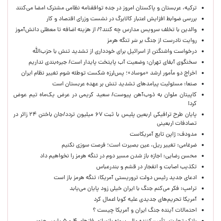
ترکیه، عربستان و پاکستان امروز در جده توافقنامه نظامی مشترک امضا می‌کنند
بررسی ضوابط افزایش اعتبار کالابرگ در نشست وزرای اقتصاد و کار
والدین با تخلف سرویس مدارس چه کنند؟/ از هزینه اضافه تا معطلی دانش‌آموز
روایت نادرست از جنگ بر سَر تنگه هرمز
درخواست واشنگتن از اسرائیل برای خودداری از تشدید تنش با حزب‌الله
سخنگوی آبفای تهران: وضعیت آب پایتخت پایدار است/ جیره‌بندی نداریم
اخراج دو مأمور ارشد «موساد»؛ پس‌لرزه شکست توطئه شوم تغییر نظام ایران
صنعا: مسئولیت پیامدهای تشدید تنش بر عهده عربستان است
کاپیتان ملوان به ذوب‌آهن پیوست/ سعید کریمی در عرض یک‌ماه تیم عوض
کرد!
پایان طرح ترافیکی اربعین پلیس با ثبت ۶۷ میلیون تردد/جان باختن ۲۴ زائر در
تصادفات اربعینی
مدودف: ژاپن تابع آمریکاست
ضرغامی: تغییر ریل، عین بصیرت است؛ فرصت سوزی نکنیم
محسن رضایی: اجازه باز شدن مسیر دوم در تنگه هرمز را نخواهیم داد
تکذیب اصابت و انفجار در قشم و بندرعباس
ادعای جدید رئیس دولت تروریستی آمریکا: تنگه هرمز باز است
ترامپ: فکر می‌کنم جنگ با ایران خیلی زود پایان می‌یابد
آمریکا تحریم‌های جدیدی علیه کوبا اعمال کرد
احتمالات آینده جنگ ایران و آمریکا چیست ؟