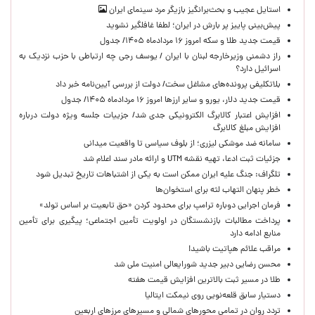
استایل عجیب و بحث‌برانگیز بازیگر مرد سینمای ایران
پیش‌بینی پاییز پر بارش در ایران؛ لطفا غافلگیر نشوید
قیمت جدید طلا و سکه امروز ۱۶ مردادماه ۱۴۰۵/ جدول
راز دشمنی وزیرخارجه لبنان با ایران / یوسف رجی چه ارتباطی با حزب نزدیک به
اسرائیل دارد؟
بلاتکلیفی پرونده‌های مشاغل سخت/ دولت از بررسی آیین‌نامه خبر داد
قیمت جدید دلار، یورو و سایر ارزها امروز ۱۶ مردادماه ۱۴۰۵/ جدول
افزایش اعتبار کالابرگ الکترونیکی جدی شد/ جزییات جلسه ویژه دولت درباره
افزایش مبلغ کالابرگ
سامانه ضد موشکی لیزری؛ از بلوف سیاسی تا واقعیت میدانی
جزئیات ثبت ادعا، تهیه نقشه UTM و ارائه مادر سند اعلام شد
تلگراف: جنگ علیه ایران ممکن است به یکی از اشتباهات تاریخ تبدیل شود
خطر پنهان التهاب لثه برای استخوان‌ها
فرمان اجرایی دوباره ترامپ برای محدود کردن «حق تابعیت بر اساس تولد»
پرداخت مطالبات بازنشستگان در اولویت تأمین اجتماعی؛ پیگیری برای تأمین
منابع ادامه دارد
مراقب علائم هپاتیت باشید!
محسن رضایی دبیر جدید شورایعالی امنیت ملی شد
طلا در مسیر ثبت بالاترین افزایش قیمت هفته
دستیار سابق قلعه‌نویی روی نیمکت ایتالیا
تردد روان در تمامی محورهای شمالی و مسیرهای مرزهای اربعین