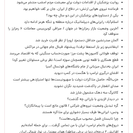
روایت پزشکیان از اقدامات دولت برای معیشت مردم امشب منتشر می‌شود
فرمانده نیروی هوایی ارتش: در دفاع از ایران، جان بر کف خواهیم بود
یکی از دستاوردهای پزشکیان در این دو سال چه بود؟
اسلام‌آباد: رایزنی‌های دیپلماتیک درباره منطقه و تنگه هرمز ادامه دارد
آخرین وضعیت بازار رمزارزها در جهان / صرافی کوین‌بیس معاملات ۶ رمزارز را
متوقف کرد
آلمان صدرنشین حداقل دستمزد اروپا از نظر قدرت خرید شد
اینفانتینو زیر بار استعفا نرفت/ پیشنهاد فینال جام جهانی در مراکش
توقف طولانی کامیون‌ها پشت مرز؛ صورت‌حساب سنگینی که به اقتصاد می‌رسد
قطع همکاری با قلعه نویی همچنان سوژه است/ نظر برخی مسئولان تغییر کرد!
ایران به‌دنبال میزبانی از جام باشگاه‌های فوتسال آسیا
افشای درگیری ترامپ با هگست در کمپ دیوید
حزب‌الله: حاصل مذاکرات دولت با صهیونیست‌ها تنها امتیازدهی‌ بیشتر است
صدای انفجار در پاکدشت شنیدید نگران نشوید
کالابرگ سه دهک مشمول شارز شد
در دیدار الزیدی با بارزانی چه گذشت؟
گره تبدیل وضعیت نیروهای شرکتی / قانون مانع است یا پیمانکاران؟
ونس: ایرانی‌ها طرف بسیار دشواری برای مذاکره هستند
چرا تابستان فصل محبوب میکروب‌هاست؟
دروغ‌های ناتمام ترامپ: ایران با من تماس گرفت... برای حمله آماده‌ایم
افزایش ۲ درجه‌ای دما در برخی مناطق/ هوای معتدل در نوار شمالی ایران