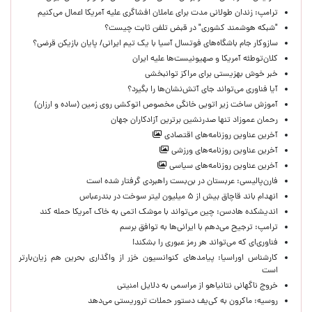
ترامپ: زندان طولانی مدت برای عاملان افشاگری‌ علیه آمریکا اعمال می‌کنیم
"شبکه هوشمند کشوری" در قبض تلفن ثابت چیست؟
سازوکار جام باشگاه‌های فوتسال آسیا با یک تیم ایرانی/ پایان بازیکن قرضی؟
کلان‌توطئه آمریکا و صهیونیست‌ها علیه ایران
خبر خوش بهزیستی برای مراکز توانبخشی
آیا فناوری می‌تواند جای آتش‌نشان‌ها را بگیرد؟
آموزش ساخت زیر اتویی خانگی مخصوص اتوکشی روی زمین (ساده و ارزان)
رحمان عموزاد تنها صدرنشین برترین آزادکاران جهان
آخرین عناوین روزنامه‌های اقتصادی
آخرین عناوین روزنامه‌های ورزشی
آخرین عناوین روزنامه‌های سیاسی
فارن‌پالیسی: عربستان در بن‌بست راهبردی گرفتار شده است
انهدام باند قاچاق بیش از ۵ میلیون لیتر سوخت در بندرعباس
اندیشکده هادسن: چین می‌تواند با موشک اتمی به خاک آمریکا حمله کند
ترامپ: ترجیح می‌دهم با ایرانی‌‌ها به توافق برسم
فناوری‌ای که می‌تواند هر رمز عبوری را بشکند!
کارشناس اوراسیا: پیامدهای کنوانسیون خزر از واگذاری بحرین هم زیان‌بارتر
است
خروج ناگهانی نتانیاهو از مراسمی به دلایل امنیتی
روسیه: ماکرون به کی‌یف دستور حملات تروریستی می‌دهد