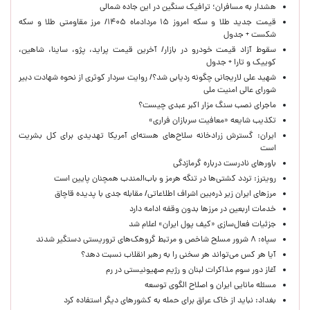
هشدار به مسافران؛ ترافیک سنگین در این جاده شمالی
قیمت جدید طلا و سکه امروز ۱۵ مردادماه ۱۴۰۵/ مرز مقاومتی طلا و سکه
شکست + جدول
سقوط آزاد قیمت خودرو در بازار/ آخرین قیمت پراید، پژو، ساینا، شاهین،
کوییک و تارا + جدول
شهید علی لاریجانی چگونه ردیابی شد؟/ روایت سردار کوثری از نحوه شهادت دبیر
شورای عالی امنیت ملی
ماجرای نصب سنگ مزار اکبر عبدی چیست؟
تکذیب شایعه «معافیت سربازان فراری»
ایران: گسترش زرادخانه سلاح‌های هسته‌ای آمریکا تهدیدی برای کل بشریت
است
باورهای نادرست درباره گرمازدگی
رویترز: تردد کشتی‌ها در تنگه هرمز و باب‌المندب همچنان پایین است
مرزهای ایران زیر ذره‌بین اشراف اطلاعاتی/ مقابله جدی با پدیده قاچاق
خدمات اربعین در مرزها بدون وقفه ادامه دارد
جزئیات فعال‌سازی «کیف پول ایران» اعلام شد
سپاه: ۸ شرور مسلح شاخص و مرتبط گروهک‌های تروریستی دستگیر شدند
آیا هر کس می‌تواند هر سخنی را به رهبر انقلاب نسبت دهد؟
آغاز دور سوم مذاکرات لبنان و رژیم صهیونیستی در رم
مسئله مانایی ایران و اصلاح الگوی توسعه
بغداد: نباید از خاک عراق برای حمله به کشورهای دیگر استفاده کرد