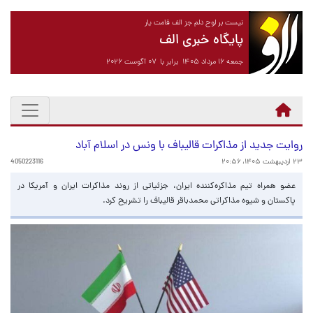
نیست بر لوح دلم جز الف قامت یار
پایگاه خبری الف
جمعه ۱۶ مرداد ۱۴۰۵ برابر با ۰۷ آگوست ۲۰۲۶
روایت جدید از مذاکرات قالیباف با ونس در اسلام آباد
۲۳ اردیبهشت ۱۴۰۵، ۲۰:۵۶
4050223116
عضو همراه تیم مذاکره‌کننده ایران، جزئیاتی از روند مذاکرات ایران و آمریکا در
پاکستان و شیوه مذاکراتی محمدباقر قالیباف را تشریح کرد.