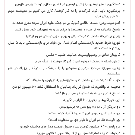
دستگیری عامل توهین به زائران اربعین در فضای مجازی توسط پلیس قزوین
پزشکیان: باید افراد کارآمدتر را به کار گرفت/ کاری می کنیم در معیشت مردم
مشکلی پیش نیاید
آسوشیتدپرس: صدها نظامی آمریکایی در جنگ علیه ایران ضربه مغزی شده‌اند
پاسخ قالیباف به ترامپ: واقعیت‌ها را بپذیرید و به تعهدات خود عمل کنید
پایان بی‌نتیجه مذاکرات دولت لبنان و رژیم صهیونیستی در رم ایتالیا
فوری؛ شرط جدید بازنشستگی اعلام شد/ این افراد برای بازنشستگی باید ۵ سال
بیشتر خدمت کنند
کاپیتان سابق از پرسپولیسی‌ها حلالیت طلبید + عکس
ادعای شبکه «الحدث» درباره ایجاد گذرگاه موقت در تنگه هرمز
یحیی سریع: مواضع مزدوران سعودی را با موشک بالستیک و پهپاد در هم
شکستیم
حزب‌الله: دولت لبنان مذاکرات و امتیازدهی به تل‌آویو را متوقف کند
عجیب اما واقعی:رقم فسخ قرارداد رضاییان با استقلال فقط ۱۰۰میلیون تومان!
اصلاح قانون مهریه به دستورکار مجلس بازگشت
این خوراکی‌ها را بخورید تا آلزایمر نگیرید
دو بازیکن آزاد در راه پیوستن به پرسپولیس
چرا خداوند بر خوردن این ۳ میوه تأکید کرده است؟!
چرا قیمت طلا در ایران با بازار جهانی متفاوت است؟
پژوپارس ۶۴۰ میلیون تومان شد/ جدول قیمت مدل‌های مختلف خودرو
درخواست یک نماینده مجلس از قالیباف درباره قانون مهریه