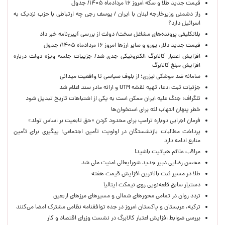
قیمت جدید طلا و سکه امروز ۱۶ مردادماه ۱۴۰۵/ جدول
راز دشمنی وزیرخارجه لبنان با ایران / یوسف رجی چه ارتباطی با حزب نزدیک به
اسرائیل دارد؟
بلاتکلیفی پرونده‌های مشاغل سخت/ دولت از بررسی آیین‌نامه خبر داد
قیمت جدید دلار، یورو و سایر ارزها امروز ۱۶ مردادماه ۱۴۰۵/ جدول
افزایش اعتبار کالابرگ الکترونیکی جدی شد/ جزییات جلسه ویژه دولت درباره
افزایش مبلغ کالابرگ
سامانه ضد موشکی لیزری؛ از بلوف سیاسی تا واقعیت میدانی
جزئیات ثبت ادعا، تهیه نقشه UTM و ارائه مادر سند اعلام شد
تلگراف: جنگ علیه ایران ممکن است به یکی از اشتباهات تاریخ تبدیل شود
خطر پنهان التهاب لثه برای استخوان‌ها
فرمان اجرایی دوباره ترامپ برای محدود کردن «حق تابعیت بر اساس تولد»
پرداخت مطالبات بازنشستگان در اولویت تأمین اجتماعی؛ پیگیری برای تأمین
منابع ادامه دارد
مراقب علائم هپاتیت باشید!
محسن رضایی دبیر جدید شورایعالی امنیت ملی شد
طلا در مسیر ثبت بالاترین افزایش قیمت هفته
دستیار سابق قلعه‌نویی روی نیمکت ایتالیا
تردد روان در تمامی محورهای شمالی و مسیرهای مرزهای اربعین
ترکیه، عربستان و پاکستان امروز در جده توافقنامه نظامی مشترک امضا می‌کنند
بررسی ضوابط افزایش اعتبار کالابرگ در نشست وزرای اقتصاد و کار