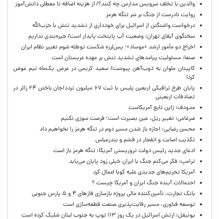
والدین با تخلف سرویس مدارس چه کنند؟/ از هزینه اضافه تا معطلی دانش‌آموز
روایت نادرست از جنگ بر سَر تنگه هرمز
درخواست واشنگتن از اسرائیل برای خودداری از تشدید تنش با حزب‌الله
سخنگوی آبفای تهران: وضعیت آب پایتخت پایدار است/ جیره‌بندی نداریم
اخراج دو مأمور ارشد «موساد»؛ پس‌لرزه شکست توطئه شوم تغییر نظام ایران
صنعا: مسئولیت پیامدهای تشدید تنش بر عهده عربستان است
کاپیتان ملوان به ذوب‌آهن پیوست/ سعید کریمی در عرض یک‌ماه تیم عوض
کرد!
پایان طرح ترافیکی اربعین پلیس با ثبت ۶۷ میلیون تردد/جان باختن ۲۴ زائر در
تصادفات اربعینی
مدودف: ژاپن تابع آمریکاست
ضرغامی: تغییر ریل، عین بصیرت است؛ فرصت سوزی نکنیم
محسن رضایی: اجازه باز شدن مسیر دوم در تنگه هرمز را نخواهیم داد
تکذیب اصابت و انفجار در قشم و بندرعباس
ادعای جدید رئیس دولت تروریستی آمریکا: تنگه هرمز باز است
ترامپ: فکر می‌کنم جنگ با ایران خیلی زود پایان می‌یابد
آمریکا تحریم‌های جدیدی علیه کوبا اعمال کرد
احتمالات آینده جنگ ایران و آمریکا چیست ؟
بانک تجارت، تأمین‌کننده مالی پروژه بازسازی فازهای ۴ و ۵ پارس جنوبی
توسعه فناوری، مسیر رقابت‌پذیری صنعت قطعه‌سازی است
یونیفل: ارتش اسرائیل در یک روز ۱۱۳ توپ به جنوب لبنان شلیک کرده است