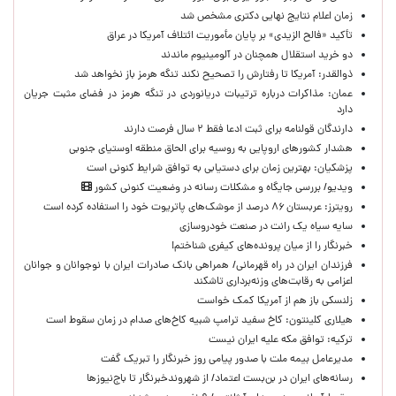
زمان اعلام نتایج نهایی دکتری مشخص شد
تأکید «فالح الزیدی» بر پایان مأموریت ائتلاف آمریکا در عراق
دو خرید استقلال همچنان در آلومینیوم ماندند
ذوالقدر: آمریکا تا رفتارش را تصحیح نکند تنگه هرمز باز نخواهد شد
عمان: مذاکرات درباره ترتیبات دریانوردی در تنگه هرمز در فضای مثبت جریان
دارد
دارندگان قولنامه برای ثبت ادعا فقط ۲ سال فرصت دارند
هشدار کشورهای اروپایی به روسیه برای الحاق منطقه اوستیای جنوبی
پزشکیان‌: بهترین زمان برای دستیابی به توافق شرایط کنونی است
ویدیو/ بررسی جایگاه و مشکلات رسانه در وضعیت کنونی کشور
رویترز: عربستان ۸۶ درصد از موشک‌های پاتریوت خود را استفاده کرده است
سایه سیاه یک رانت در صنعت خودروسازی
خبرنگار را از میان پرونده‌های کیفری شناختم!
​فرزندان ایران در راه قهرمانی/ همراهی بانک صادرات ایران با نوجوانان و جوانان
اعزامی به رقابت‌های وزنه‌برداری تاشکند
زلنسکی باز هم از آمریکا کمک خواست
هیلاری کلینتون: کاخ سفید ترامپ شبیه کاخ‌های صدام در زمان سقوط است
ترکیه: توافق مکه علیه ایران نیست
مدیرعامل بیمه ملت با صدور پیامی روز خبرنگار را تبریک گفت
رسانه‌های ایران در بن‌بست اعتماد/ از شهروندخبرنگار تا باج‌نیوزها