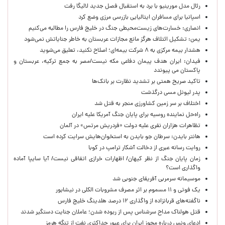
رئال مدل مورینیو با برد به استقبال فصل جدید لالیگا رفت
اسپانیا برای مسافران ایتالیایی بازرسی مرزی وضع کرد
انصاری: خسارت‌های زیست‌محیطی جنگ در خلیج فارس را مطالبه‌ می‌کنیم
یمن: تشکیل ائتلاف هرگز مانع مجازات عربستان به خاطر جنایاتش نمی‌شود
هشدار بیمه مرکزی به ۸ شرکت بیمه‌ای؛ اصلاح نکنید، تعلیق می‌شوید
فیدان: ایران هدف پیمان دفاعی مکه نیست/مصر به جمع ترکیه، عربستان و
پاکستان می پیوندد
تاکید صریح همتی بر تشدید نظارت بر بانک‌ها
پدر لیونل مسی درگذشت
اختلاف بر سر زمین کشاورزی منجر به قتل شد
راه‌حل نماینده روسیه برای پایان جنگ آمریکا علیه ایران
تظاهرات هزاران نفری علیه دولت «فردریش مرتس» در آلمان
هانتر بایدن: سرطان جو بایدن به استخوان‌هایش سرایت کرده است
روایت رسانه عبری از دخالت آشکار ترامپ در کوبا
زمان پایان جنگ از نظر کیهان/ اظهارات خرازی اتفاقی نیست/ آیا سایپا آماده
واگذاری است؟
موسیمانه سرمربی آفریقای جنوبی شد
یک فوتی و ۱۱ مسموم بر اثر مصرف مشروبات الکلی در نیشابور
ناگفته‌های قربانزاده از واگذاری ۱۲ درصد هلدینگ خلیج فارس
قتل هولناک مداح سرشناس پس از ربوده شدن؛ عاملان جنایت دستگیر شدند
ادعای ونس درباره مجوز ایران برای عبور حداکثری نفت از تنگه هرمز