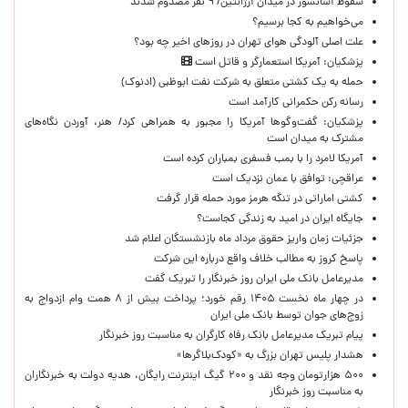
سقوط آسانسور در میدان آرژانتین/ ۹ نفر مصدوم شدند
می‌خواهیم به کجا برسیم؟
علت اصلی آلودگی هوای تهران در روزهای اخیر چه بود؟
پزشکیان: آمریکا استعمارگر و قاتل است
حمله به یک کشتی متعلق به شرکت نفت ابوظبی (ادنوک)
رسانه رکن حکمرانی کارآمد است
پزشکیان: گفت‌وگوها آمریکا را مجبور به همراهی کرد/ هنر، آوردن نگاه‌های
مشترک به میدان است
آمریکا لامرد را با بمب فسفری بمباران کرده است
عراقچی: توافق با عمان نزدیک است
کشتی اماراتی در تنگه هرمز مورد حمله قرار گرفت
جایگاه ایران در امید به زندگی کجاست؟
جزئیات زمان واریز حقوق مرداد ماه بازنشستگان اعلام شد
پاسخ کروز به مطالب خلاف واقع درباره این شرکت
مدیرعامل بانک ملی ایران روز خبرنگار را تبریک گفت
در چهار ماه نخست ۱۴۰۵ رقم خورد؛ پرداخت بیش از ۸ همت وام ازدواج به
زوج‌های جوان توسط بانک ملی ایران
پیام تبریک مدیرعامل بانک رفاه کارگران به مناسبت روز خبرنگار
هشدار پلیس تهران بزرگ به «کودک‌بلاگرها»
۵۰۰ هزارتومان وجه نقد و ۲۰۰ گیگ اینترنت رایگان، هدیه دولت به خبرنگاران
به مناسبت روز خبرنگار