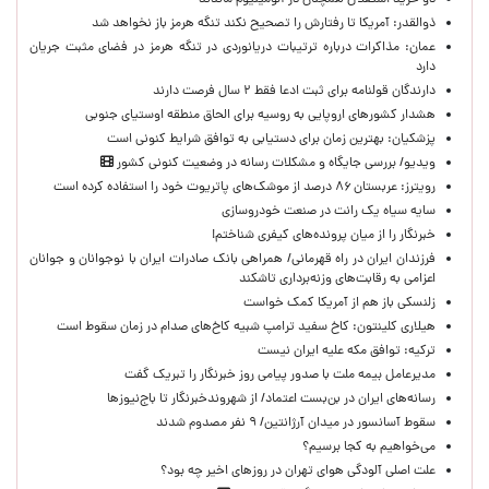
دو خرید استقلال همچنان در آلومینیوم ماندند
ذوالقدر: آمریکا تا رفتارش را تصحیح نکند تنگه هرمز باز نخواهد شد
عمان: مذاکرات درباره ترتیبات دریانوردی در تنگه هرمز در فضای مثبت جریان
دارد
دارندگان قولنامه برای ثبت ادعا فقط ۲ سال فرصت دارند
هشدار کشورهای اروپایی به روسیه برای الحاق منطقه اوستیای جنوبی
پزشکیان‌: بهترین زمان برای دستیابی به توافق شرایط کنونی است
ویدیو/ بررسی جایگاه و مشکلات رسانه در وضعیت کنونی کشور
رویترز: عربستان ۸۶ درصد از موشک‌های پاتریوت خود را استفاده کرده است
سایه سیاه یک رانت در صنعت خودروسازی
خبرنگار را از میان پرونده‌های کیفری شناختم!
​فرزندان ایران در راه قهرمانی/ همراهی بانک صادرات ایران با نوجوانان و جوانان
اعزامی به رقابت‌های وزنه‌برداری تاشکند
زلنسکی باز هم از آمریکا کمک خواست
هیلاری کلینتون: کاخ سفید ترامپ شبیه کاخ‌های صدام در زمان سقوط است
ترکیه: توافق مکه علیه ایران نیست
مدیرعامل بیمه ملت با صدور پیامی روز خبرنگار را تبریک گفت
رسانه‌های ایران در بن‌بست اعتماد/ از شهروندخبرنگار تا باج‌نیوزها
سقوط آسانسور در میدان آرژانتین/ ۹ نفر مصدوم شدند
می‌خواهیم به کجا برسیم؟
علت اصلی آلودگی هوای تهران در روزهای اخیر چه بود؟