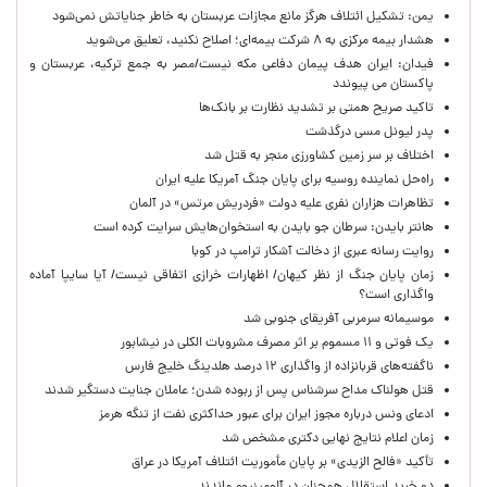
یمن: تشکیل ائتلاف هرگز مانع مجازات عربستان به خاطر جنایاتش نمی‌شود
هشدار بیمه مرکزی به ۸ شرکت بیمه‌ای؛ اصلاح نکنید، تعلیق می‌شوید
فیدان: ایران هدف پیمان دفاعی مکه نیست/مصر به جمع ترکیه، عربستان و
پاکستان می پیوندد
تاکید صریح همتی بر تشدید نظارت بر بانک‌ها
پدر لیونل مسی درگذشت
اختلاف بر سر زمین کشاورزی منجر به قتل شد
راه‌حل نماینده روسیه برای پایان جنگ آمریکا علیه ایران
تظاهرات هزاران نفری علیه دولت «فردریش مرتس» در آلمان
هانتر بایدن: سرطان جو بایدن به استخوان‌هایش سرایت کرده است
روایت رسانه عبری از دخالت آشکار ترامپ در کوبا
زمان پایان جنگ از نظر کیهان/ اظهارات خرازی اتفاقی نیست/ آیا سایپا آماده
واگذاری است؟
موسیمانه سرمربی آفریقای جنوبی شد
یک فوتی و ۱۱ مسموم بر اثر مصرف مشروبات الکلی در نیشابور
ناگفته‌های قربانزاده از واگذاری ۱۲ درصد هلدینگ خلیج فارس
قتل هولناک مداح سرشناس پس از ربوده شدن؛ عاملان جنایت دستگیر شدند
ادعای ونس درباره مجوز ایران برای عبور حداکثری نفت از تنگه هرمز
زمان اعلام نتایج نهایی دکتری مشخص شد
تأکید «فالح الزیدی» بر پایان مأموریت ائتلاف آمریکا در عراق