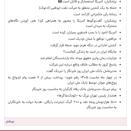
پزشکیان: آمریکا استعمارگر و قاتل است
حمله به یک کشتی متعلق به شرکت نفت ابوظبی (ادنوک)
رسانه رکن حکمرانی کارآمد است
پزشکیان: گفت‌وگوها آمریکا را مجبور به همراهی کرد/ هنر، آوردن نگاه‌های
مشترک به میدان است
آمریکا لامرد را با بمب فسفری بمباران کرده است
عراقچی: توافق با عمان نزدیک است
کشتی اماراتی در تنگه هرمز مورد حمله قرار گرفت
جایگاه ایران در امید به زندگی کجاست؟
جزئیات زمان واریز حقوق مرداد ماه بازنشستگان اعلام شد
پاسخ کروز به مطالب خلاف واقع درباره این شرکت
مدیرعامل بانک ملی ایران روز خبرنگار را تبریک گفت
در چهار ماه نخست ۱۴۰۵ رقم خورد؛ پرداخت بیش از ۸ همت وام ازدواج به
زوج‌های جوان توسط بانک ملی ایران
پیام تبریک مدیرعامل بانک رفاه کارگران به مناسبت روز خبرنگار
هشدار پلیس تهران بزرگ به «کودک‌بلاگرها»
۵۰۰ هزارتومان وجه نقد و ۲۰۰ گیگ اینترنت رایگان، هدیه دولت به خبرنگاران
به مناسبت روز خبرنگار
بیشتر