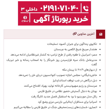
آخرین عناوین
تکاپوی پنتاگون برای جبران کمبود تسلیحات
هشدار صریح شیخ الکعبی به عربستان
مصر: اسراییل با طفره رفتن از طرح ترامپ به کشتار غیرنظامیان ادامه می‌دهد
مدیرعامل بانک سپه فرارسیدن روز خبرنگار را به اصحاب رسانه و خبر تبریک
گفت
از دیوارهای ۲۰۱۹ تا پیمان مکه
حاجی‌دلیگانی: مجلس اجازه تصویب کنوانسیون دریای خزر را نمی‌دهد
دبل درگاهی در شب توقف استانداردلیژ
صربستان و رژیم صهیونیستی کارخانه تولید پهپاد افتتاح می‌کنند
یونان به دنبال گسترش حضور نظامی در خلیج فارس
رئال مدل مورینیو با برد به استقبال فصل جدید لالیگا رفت
اسپانیا برای مسافران ایتالیایی بازرسی مرزی وضع کرد
انصاری: خسارت‌های زیست‌محیطی جنگ در خلیج فارس را مطالبه‌ می‌کنیم