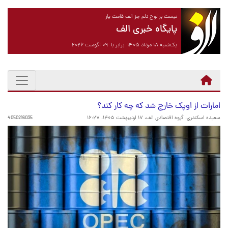
نیست بر لوح دلم جز الف قامت یار
پایگاه خبری الف
یک‌شنبه ۱۸ مرداد ۱۴۰۵ برابر با ۰۹ آگوست ۲۰۲۶
امارات از اوپک خارج شد که چه کار کند؟
سعیده اسکندری، گروه اقتصادی الف،
۱۷ اردیبهشت ۱۴۰۵، ۱۶:۲۷
4050216035