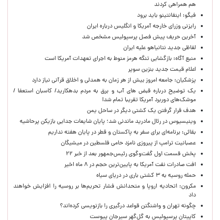
هم همراهی کردند
فیگو: اینفانتینو باید برود
رایزنی وزرای خارجه آمریکا و انگلیس درباره ایران
آخرین حریف پیش فصل پرسپولیس مشخص شد
لفاظی جدید نتانیاهو علیه ایران
منبع آگاه: بازگشایی تنگه هرمز منوط به اجرای تعهدات آمریکا است
اعلام قیمت جدید بنزین سوپر
پزشکیان: جامعه امروز بیش از هر زمان به همدلی و اخلاق قرآنی نیاز دارد
یک توضیح درباره قبض های آب و برق به مردم بدهکارید/ کاسبان استعفا /
موشک‌های دوربرد آمریکا تقریبا تمام شد!
هدف قرار گرفتن یک کشتی دیگر در ساحل یمن
وینیسیوس در رئال مادرید ماندنی شد؛ پایان شایعات جدایی بازیکن پرحاشیه
بقائی: برنامه‌ای برای سفر به پاکستان و قطر در پایان هفته نداریم
عصبانیت ترامپ از پیروزی نامزد حامی فلسطین در میشیگان
پخش قسمت اول گفت‌وگوی رئیس‌جمهور بعد از خبر ۲۲
افت صادرات نفت آمریکا به پایین‌ترین حجم در ۸ ماه اخیر
حمله روسیه به ۳ کشتی باری در دریای سیاه
مکرون: اتحادیه اروپا و متحدانش فشار تحریم‌ها بر روسیه را افزایش خواهند
داد
چگونه تهران و واشنگتن قواعد درگیری را بازنویسی کرده‌اند؟
کاپیتان پرسپولیس به گل‌گهر سیرجان پیوست