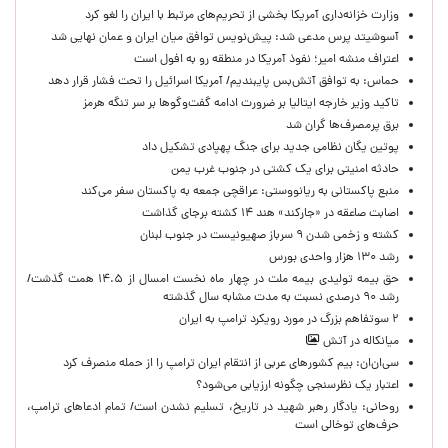
وزارت خزانه‌داری آمریکا بخشی از تحریم‌های مرتبط با ایران را لغو کرد
آسوشیتد پرس مدعی شد: پیش‌نویس توافق میان ایران و عمان نهایی شد
اعتراف منشه امیر؛ نفوذ آمریکا در منطقه رو به افول است
حماس: به توافق آتش‌بس پایبندیم/ آمریکا اسرائیل را تحت فشار قرار دهد
تاکید وزیر خارجه ایتالیا بر ضرورت ادامه گفت‌وگوها بر سر تنگه هرمز
برق پرمصرف‌ها گران شد
پوتین یگان نظامی جدید برای جنگ پهپادی تشکیل داد
حادثه امنیتی برای یک کشتی در جنوب غرب یمن
منبع پاکستانی به ریانووستی: عراقچی جمعه به پاکستان سفر می‌کند
اصابت صاعقه در «جارکند» هند ۱۴ کشته برجای گذاشت
کشته و زخمی شدن ۹ سرباز صهیونیست در جنوب لبنان
رشد ۱۳۰ هزار واحدی بورس
حق بیمه تولیدی بیمه ملت در چهار ماه نخست امسال از ۱۴.۵ همت گذشت/
رشد ۹۰ درصدی نسبت به مدت مشابه سال گذشته
۲ سوتفاهم بزرگ در مورد رویکرد ترامپ به ایران
میانکاله در آتش
سی‌ان‌ان: بیم کشورهای عربی از انتقام ایران ترامپ را از حمله منصرف کرد
اعتبار یک نظرسنجی چگونه ارزیابی می‌شود؟
روحانی: یادگار رهبر شهید در تاریخ، تسلیم نشدن است/ تمام ادعاهای ترامپ،
حرف‌های توخالی است