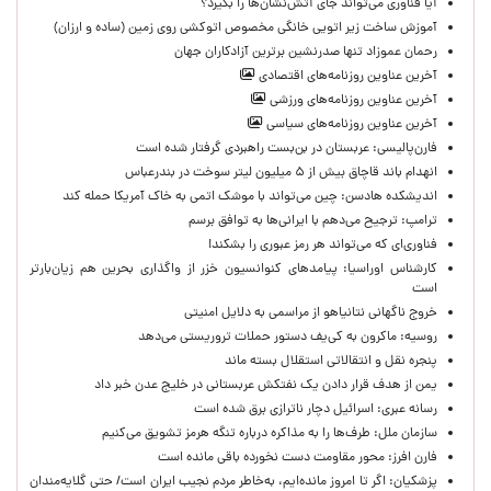
آیا فناوری می‌تواند جای آتش‌نشان‌ها را بگیرد؟
آموزش ساخت زیر اتویی خانگی مخصوص اتوکشی روی زمین (ساده و ارزان)
رحمان عموزاد تنها صدرنشین برترین آزادکاران جهان
آخرین عناوین روزنامه‌های اقتصادی
آخرین عناوین روزنامه‌های ورزشی
آخرین عناوین روزنامه‌های سیاسی
فارن‌پالیسی: عربستان در بن‌بست راهبردی گرفتار شده است
انهدام باند قاچاق بیش از ۵ میلیون لیتر سوخت در بندرعباس
اندیشکده هادسن: چین می‌تواند با موشک اتمی به خاک آمریکا حمله کند
ترامپ: ترجیح می‌دهم با ایرانی‌‌ها به توافق برسم
فناوری‌ای که می‌تواند هر رمز عبوری را بشکند!
کارشناس اوراسیا: پیامدهای کنوانسیون خزر از واگذاری بحرین هم زیان‌بارتر
است
خروج ناگهانی نتانیاهو از مراسمی به دلایل امنیتی
روسیه: ماکرون به کی‌یف دستور حملات تروریستی می‌دهد
پنجره‌ نقل و انتقالاتی استقلال بسته ماند
یمن از هدف قرار دادن یک نفتکش عربستانی در خلیج عدن خبر داد
رسانه عبری: اسرائیل دچار ناترازی برق شده است
سازمان ملل: طرف‌ها را به مذاکره درباره تنگه هرمز تشویق می‌کنیم
فارن افرز: محور مقاومت دست نخورده باقی مانده است
پزشکیان: اگر تا امروز مانده‌ایم، به‌خاطر مردم نجیب ایران است/ حتی گلایه‌مندان