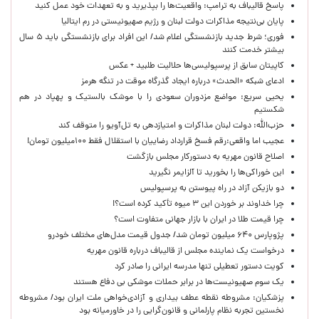
پاسخ قالیباف به ترامپ: واقعیت‌ها را بپذیرید و به تعهدات خود عمل کنید
پایان بی‌نتیجه مذاکرات دولت لبنان و رژیم صهیونیستی در رم ایتالیا
فوری؛ شرط جدید بازنشستگی اعلام شد/ این افراد برای بازنشستگی باید ۵ سال
بیشتر خدمت کنند
کاپیتان سابق از پرسپولیسی‌ها حلالیت طلبید + عکس
ادعای شبکه «الحدث» درباره ایجاد گذرگاه موقت در تنگه هرمز
یحیی سریع: مواضع مزدوران سعودی را با موشک بالستیک و پهپاد در هم
شکستیم
حزب‌الله: دولت لبنان مذاکرات و امتیازدهی به تل‌آویو را متوقف کند
عجیب اما واقعی:رقم فسخ قرارداد رضاییان با استقلال فقط ۱۰۰میلیون تومان!
اصلاح قانون مهریه به دستورکار مجلس بازگشت
این خوراکی‌ها را بخورید تا آلزایمر نگیرید
دو بازیکن آزاد در راه پیوستن به پرسپولیس
چرا خداوند بر خوردن این ۳ میوه تأکید کرده است؟!
چرا قیمت طلا در ایران با بازار جهانی متفاوت است؟
پژوپارس ۶۴۰ میلیون تومان شد/ جدول قیمت مدل‌های مختلف خودرو
درخواست یک نماینده مجلس از قالیباف درباره قانون مهریه
کویت دستور تعطیلی تنها مدرسه ایرانی را صادر کرد
یک‌ سوم صهیونیست‌ها در برابر حملات موشکی بی دفاع هستند
پزشکیان: مشروطه نقطه عطف بیداری و آزادی‌خواهی ملت ایران بود/ مشروطه
نخستین تجربه نظام پارلمانی و قانون‌گرایی را در خاورمیانه بود