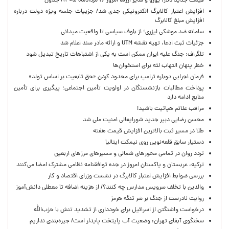
قیمت جدید دلار، یورو و سایر ارزها امروز ۱۶ مردادماه ۱۴۰۵/ جدول
افزایش اعتبار کالابرگ الکترونیکی جدی شد/ جزییات جلسه ویژه دولت درباره
افزایش مبلغ کالابرگ
سامانه ضد موشکی لیزری؛ از بلوف سیاسی تا واقعیت میدانی
جزئیات ثبت ادعا، تهیه نقشه UTM و ارائه مادر سند اعلام شد
تلگراف: جنگ علیه ایران ممکن است به یکی از اشتباهات تاریخ تبدیل شود
خطر پنهان التهاب لثه برای استخوان‌ها
فرمان اجرایی دوباره ترامپ برای محدود کردن «حق تابعیت بر اساس تولد»
پرداخت مطالبات بازنشستگان در اولویت تأمین اجتماعی؛ پیگیری برای تأمین
منابع ادامه دارد
مراقب علائم هپاتیت باشید!
محسن رضایی دبیر جدید شورایعالی امنیت ملی شد
طلا در مسیر ثبت بالاترین افزایش قیمت هفته
دستیار سابق قلعه‌نویی روی نیمکت ایتالیا
تردد روان در تمامی محورهای شمالی و مسیرهای مرزهای اربعین
ترکیه، عربستان و پاکستان امروز در جده توافقنامه نظامی مشترک امضا می‌کنند
بررسی ضوابط افزایش اعتبار کالابرگ در نشست وزرای اقتصاد و کار
والدین با تخلف سرویس مدارس چه کنند؟/ از هزینه اضافه تا معطلی دانش‌آموز
روایت نادرست از جنگ بر سَر تنگه هرمز
درخواست واشنگتن از اسرائیل برای خودداری از تشدید تنش با حزب‌الله
سخنگوی آبفای تهران: وضعیت آب پایتخت پایدار است/ جیره‌بندی نداریم