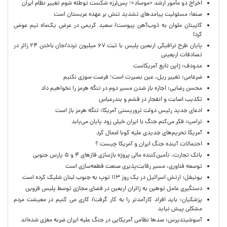
اخراج دو مأمور ارشد «موساد»؛ پس‌لرزه شکست توطئه شوم تغییر نظام ایران
صنعا: مسئولیت پیامدهای تشدید تنش بر عهده عربستان است
کاپیتان ملوان به ذوب‌آهن پیوست/ سعید کریمی در عرض یک‌ماه تیم عوض
کرد!
پایان طرح ترافیکی اربعین پلیس با ثبت ۶۷ میلیون تردد/جان باختن ۲۴ زائر در
تصادفات اربعینی
مدودف: ژاپن تابع آمریکاست
ضرغامی: تغییر ریل، عین بصیرت است؛ فرصت سوزی نکنیم
محسن رضایی: اجازه باز شدن مسیر دوم در تنگه هرمز را نخواهیم داد
تکذیب اصابت و انفجار در قشم و بندرعباس
ادعای جدید رئیس دولت تروریستی آمریکا: تنگه هرمز باز است
ترامپ: فکر می‌کنم جنگ با ایران خیلی زود پایان می‌یابد
آمریکا تحریم‌های جدیدی علیه کوبا اعمال کرد
احتمالات آینده جنگ ایران و آمریکا چیست ؟
بانک تجارت، تأمین‌کننده مالی پروژه بازسازی فازهای ۴ و ۵ پارس جنوبی
توسعه فناوری، مسیر رقابت‌پذیری صنعت قطعه‌سازی است
یونیفل: ارتش اسرائیل در یک روز ۱۱۳ توپ به جنوب لبنان شلیک کرده است
دستگیری عامل توهین به زائران اربعین در فضای مجازی توسط پلیس قزوین
پزشکیان: باید افراد کارآمدتر را به کار گرفت/ کاری می کنیم در معیشت مردم
مشکلی پیش نیاید
آسوشیتدپرس: صدها نظامی آمریکایی در جنگ علیه ایران ضربه مغزی شده‌اند