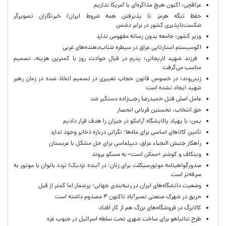
عراقچی: اکنون هیچ مذاکره‌ای با آمریکا نداریم
حفظ تنگه هرمز تا پذیرفتن همه شروط ایران/ خبرنگاران تصویرگر
شکست‌ناپذیری کشور در برابر دشمن
وزیر کشور: جامعه بدون رسانه مفهومی ندارد
اکوسیستم استارتاپی عراق در سیطره شتاب‌دهنده‌‌های غربی
فرزند شهید لاریجانی: پدرم در قبال حوادث روز با کمترین هزینه، تصمیم
مناسب می‌گرفت
زینی‌وند: در خصوص قانون حجاب تغییری در تصمیم اتخاذ شده در زمان رهبر
شهید ایجاد نشده است
عامل اصلی قتل حمیدرضا رجب‌زاده دستگیر شد
حق انتخاب، نخستین قربانی انحصار
یمن: با پهپاد پالایشگاه آرامکو در جیزان را هدف قرار دادیم
تأمین کالاهای اساسی برای ماه‌ها؛ نگرانی درباره ذخایر وجود ندارد
راهکار جنبش النجباء عراق، دیپلماسی برای حل مشکل با عربستان
ویتکاف و کوشنر «ممکن است» به مسکو بروند
صدورگواهینامه موتورسیکلت برای زنان؛ در آینده نزدیک/ تردد بانوان با موتور به‌
صرفه‌تر است
وضعیت دانشگاه‌های ایران در رتبه‌بندی جهانی؛ پرشمار اما کمتر از قبل
حریق در شهرک صنعتی نصیرآباد تاکنون ۴ مصدوم داشته است
کالابرگ در فروشگاه‌های بزرگ هم از کار افتاد
طرح نتانیاهو برای ساخت شهری تحت سلطه اسرائیل در جنوب غزه