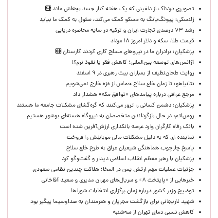
تصویری دردناک از دلفینی که یک هفته کنار جسد بچه‌اش ماند
زلنسکی: پیونگ‌یانگ به مسکو کمک می‌کند، سئول به کمک ما بیاید
رشد ۷۳ درصدی تجارت ایران و ترکیه در سایه محاصره دریایی
قیمت طلا، سکه و دلار امروز ۱۸ مرداد
پزشکیان: برادران ما در نیروهای مسلح کاری کردند کارستان
آژانس‌های توسعه بین‌المللی؛ کاهش فقر یا نفوذ نرم؟!
روایت طحان‌نظیف از بمباران بیت رهبری در ۹ اسفند
نتانیاهو: تا زمان خلع سلاح حماس از غزه خارج نمی‌شویم
مرجع عراقی درباره پیامدهای «توافق مکه» هشدار داد
پزشکیان: دشمن کسانی را ترور می‌کنند که گره‌گشای مشکلات جامعه ما هستند
روس‌اتم: در حال بازگرداندن متخصصان به نیروگاه هسته‌ای بوشهر هستیم
بانک رفاه کارگران وارد عرصه بانکداری ارزش‌آفرین شده است
نماینده ای که به دلیل مشکلات مالی موبایلش را فروخت
پاسخ چارچوب هماهنگی شیعیان عراق به طرح خلع سلاح
پزشکیان با رهبر معظم انقلاب اسلامی دیدار و گفت‌وگو کرد
جزئیات عملیات مهم ارتش یمن در المخا؛ هلاکت چندین نظامی سعودی
خبرهایی از «پایتخت ۸» و سریال‌های مهران مدیری و سعید آقاخانی
توضیح وزیر کشور درباره زمان برگزاری انتخابات شوراها
شهید لاریجانی برای بازگشت مجریان و هنرمندان به صداوسیما پیگیر بود
کاهش نسبی دمای تهران از سه‌شنبه