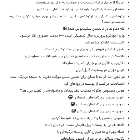
آمریکا از طریق ترکیه تسلیحات و مهمات به اوکراین می‌فرستد
هشدار روسیه به ژاپن درباره تغییر رویکرد هسته‌ای این کشور
ارتودنسی نامرئی یا ارتودنسی فلزی؛ کدام روش برای مرتب کردن دندان‌ها
مناسب‌تر است؟
قله دماوند در تابستان سفیدپوش شد!
وزیر آموزش‌وپرورش: سال تحصیلی آینده ۱۰۰ درصد حضوری آغاز می‌شود
تاسیسات آرامکو منفجر شد
عامل افزایش قبوض آب و برق برخی مشترکان چه بود؟
اقتصاد در میدان جنگ؛ نسخه‌های تعدیل یا راهبرد اقتصاد مقاومتی؟
تکاپوی پنتاگون برای جبران کمبود تسلیحات
هوای تهران در وضعیت قابل‌قبول
عراقچی: مذاکرات با عمان برای تعیین مسیر موقت تقریبا به نتیجه نزدیک است
اشتباهات مراقبت از پوست در روزهای گرم
هوش مصنوعی چگونه عملیات فضاپیماها و ماهواره‌ها را تغییر می‌دهد؟
آخرین عناوین روزنامه‌های اقتصادی
آخرین عناوین روزنامه‌های سیاسی
آخرین عناوین روزنامه‌های ورزشی
حضرتی: دشمن را وادار به امضای تفاهم‌نامه کردیم
طعنه همتی به بسنت؛ پول‌هایمان دست خودمان است
حمله پهپادی به شریان گازی روسیه-ترکیه-اروپا
تکاپوی پنتاگون برای جبران کمبود تسلیحات