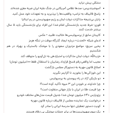
مشکلی پیش نیاید
آسوشیتدپرس: صدها نظامی آمریکایی در جنگ علیه ایران ضربه مغزی شده‌اند
پاسخ قالیباف به ترامپ: واقعیت‌ها را بپذیرید و به تعهدات خود عمل کنید
پایان بی‌نتیجه مذاکرات دولت لبنان و رژیم صهیونیستی در رم ایتالیا
فوری؛ شرط جدید بازنشستگی اعلام شد/ این افراد برای بازنشستگی باید ۵ سال
بیشتر خدمت کنند
کاپیتان سابق از پرسپولیسی‌ها حلالیت طلبید + عکس
ادعای شبکه «الحدث» درباره ایجاد گذرگاه موقت در تنگه هرمز
یحیی سریع: مواضع مزدوران سعودی را با موشک بالستیک و پهپاد در هم
شکستیم
حزب‌الله: دولت لبنان مذاکرات و امتیازدهی به تل‌آویو را متوقف کند
عجیب اما واقعی:رقم فسخ قرارداد رضاییان با استقلال فقط ۱۰۰میلیون تومان!
اصلاح قانون مهریه به دستورکار مجلس بازگشت
این خوراکی‌ها را بخورید تا آلزایمر نگیرید
دو بازیکن آزاد در راه پیوستن به پرسپولیس
چرا خداوند بر خوردن این ۳ میوه تأکید کرده است؟!
چرا قیمت طلا در ایران با بازار جهانی متفاوت است؟
پژوپارس ۶۴۰ میلیون تومان شد/ جدول قیمت مدل‌های مختلف خودرو
درخواست یک نماینده مجلس از قالیباف درباره قانون مهریه
کویت دستور تعطیلی تنها مدرسه ایرانی را صادر کرد
یک‌ سوم صهیونیست‌ها در برابر حملات موشکی بی دفاع هستند