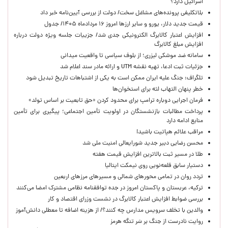
اسرائیل دارد؟
بلاتکلیفی پرونده‌های مشاغل سخت/ دولت از بررسی آیین‌نامه خبر داد
قیمت جدید دلار، یورو و سایر ارزها امروز ۱۶ مردادماه ۱۴۰۵/ جدول
افزایش اعتبار کالابرگ الکترونیکی جدی شد/ جزییات جلسه ویژه دولت درباره
افزایش مبلغ کالابرگ
سامانه ضد موشکی لیزری؛ از بلوف سیاسی تا واقعیت میدانی
جزئیات ثبت ادعا، تهیه نقشه UTM و ارائه مادر سند اعلام شد
تلگراف: جنگ علیه ایران ممکن است به یکی از اشتباهات تاریخ تبدیل شود
خطر پنهان التهاب لثه برای استخوان‌ها
فرمان اجرایی دوباره ترامپ برای محدود کردن «حق تابعیت بر اساس تولد»
پرداخت مطالبات بازنشستگان در اولویت تأمین اجتماعی؛ پیگیری برای تأمین
منابع ادامه دارد
مراقب علائم هپاتیت باشید!
محسن رضایی دبیر جدید شورایعالی امنیت ملی شد
طلا در مسیر ثبت بالاترین افزایش قیمت هفته
دستیار سابق قلعه‌نویی روی نیمکت ایتالیا
تردد روان در تمامی محورهای شمالی و مسیرهای مرزهای اربعین
ترکیه، عربستان و پاکستان امروز در جده توافقنامه نظامی مشترک امضا می‌کنند
بررسی ضوابط افزایش اعتبار کالابرگ در نشست وزرای اقتصاد و کار
والدین با تخلف سرویس مدارس چه کنند؟/ از هزینه اضافه تا معطلی دانش‌آموز
روایت نادرست از جنگ بر سَر تنگه هرمز