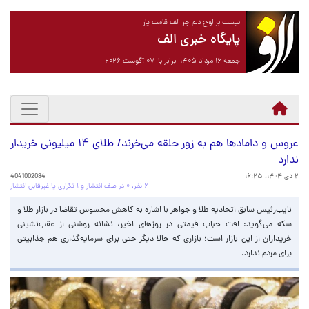
نیست بر لوح دلم جز الف قامت یار
پایگاه خبری الف
جمعه ۱۶ مرداد ۱۴۰۵ برابر با ۰۷ آگوست ۲۰۲۶
عروس و دامادها هم به زور حلقه می‌خرند/ طلای ۱۴ میلیونی خریدار
ندارد
۲ دی ۱۴۰۴، ۱۶:۲۵
4041002084
۶ نظر، ۰ در صف انتشار و ۱ تکراری یا غیرقابل انتشار
نایب‌رئیس سابق اتحادیه طلا و جواهر با اشاره به کاهش محسوس تقاضا در بازار طلا و
سکه می‌گوید: افت حباب قیمتی در روزهای اخیر، نشانه روشنی از عقب‌نشینی
خریداران از این بازار است؛ بازاری که حالا دیگر حتی برای سرمایه‌گذاری هم جذابیتی
برای مردم ندارد.