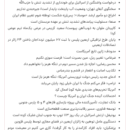
درخواست واشنگتن از اسرائیل برای خودداری از تشدید تنش با حزب‌الله
سخنگوی آبفای تهران: وضعیت آب پایتخت پایدار است/ جیره‌بندی نداریم
اخراج دو مأمور ارشد «موساد»؛ پس‌لرزه شکست توطئه شوم تغییر نظام ایران
صنعا: مسئولیت پیامدهای تشدید تنش بر عهده عربستان است
کاپیتان ملوان به ذوب‌آهن پیوست/ سعید کریمی در عرض یک‌ماه تیم عوض
کرد!
پایان طرح ترافیکی اربعین پلیس با ثبت ۶۷ میلیون تردد/جان باختن ۲۴ زائر در
تصادفات اربعینی
مدودف: ژاپن تابع آمریکاست
ضرغامی: تغییر ریل، عین بصیرت است؛ فرصت سوزی نکنیم
محسن رضایی: اجازه باز شدن مسیر دوم در تنگه هرمز را نخواهیم داد
تکذیب اصابت و انفجار در قشم و بندرعباس
ادعای جدید رئیس دولت تروریستی آمریکا: تنگه هرمز باز است
ترامپ: فکر می‌کنم جنگ با ایران خیلی زود پایان می‌یابد
آمریکا تحریم‌های جدیدی علیه کوبا اعمال کرد
احتمالات آینده جنگ ایران و آمریکا چیست ؟
بانک تجارت، تأمین‌کننده مالی پروژه بازسازی فازهای ۴ و ۵ پارس جنوبی
توسعه فناوری، مسیر رقابت‌پذیری صنعت قطعه‌سازی است
یونیفل: ارتش اسرائیل در یک روز ۱۱۳ توپ به جنوب لبنان شلیک کرده است
دستگیری عامل توهین به زائران اربعین در فضای مجازی توسط پلیس قزوین
پزشکیان: باید افراد کارآمدتر را به کار گرفت/ کاری می کنیم در معیشت مردم