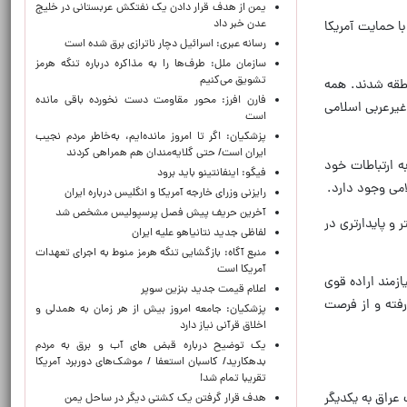
یمن از هدف قرار دادن یک نفتکش عربستانی در خلیج
عدن خبر داد
ونیستی با حمایت آمریکا
رسانه عبری: اسرائیل دچار ناترازی برق شده است
سازمان ملل: طرف‌ها را به مذاکره درباره تنگه هرمز
تشویق می‌کنیم
طقه شدند. همه
فارن افرز: محور مقاومت دست نخورده باقی مانده
غیرعربی اسلامی
است
پزشکیان: اگر تا امروز مانده‌ایم، به‌خاطر مردم نجیب
ایران است/ حتی گلایه‌مندان هم همراهی کردند
ه ارتباطات خود
فیگو: اینفانتینو باید برود
امی وجود دارد.
رایزنی وزرای خارجه آمریکا و انگلیس درباره ایران
آخرین حریف پیش فصل پرسپولیس مشخص شد
و پایدارتری در
لفاظی جدید نتانیاهو علیه ایران
منبع آگاه: بازگشایی تنگه هرمز منوط به اجرای تعهدات
آمریکا است
زمند اراده قوی
اعلام قیمت جدید بنزین سوپر
فته و از فرصت
پزشکیان: جامعه امروز بیش از هر زمان به همدلی و
اخلاق قرآنی نیاز دارد
یک توضیح درباره قبض های آب و برق به مردم
بدهکارید/ کاسبان استعفا / موشک‌های دوربرد آمریکا
تقریبا تمام شد!
عراق به یکدیگر
هدف قرار گرفتن یک کشتی دیگر در ساحل یمن