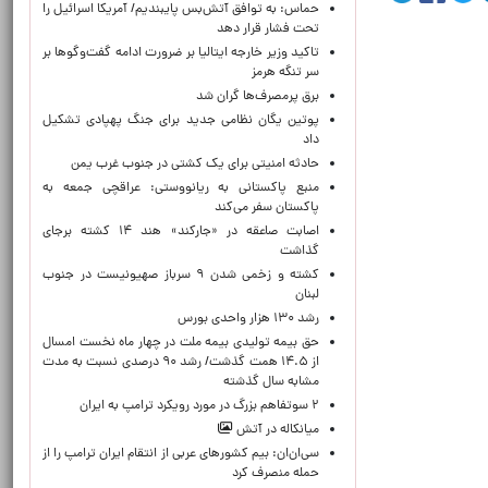
حماس: به توافق آتش‌بس پایبندیم/ آمریکا اسرائیل را
تحت فشار قرار دهد
تاکید وزیر خارجه ایتالیا بر ضرورت ادامه گفت‌وگوها بر
سر تنگه هرمز
برق پرمصرف‌ها گران شد
پوتین یگان نظامی جدید برای جنگ پهپادی تشکیل
داد
حادثه امنیتی برای یک کشتی در جنوب غرب یمن
منبع پاکستانی به ریانووستی: عراقچی جمعه به
پاکستان سفر می‌کند
اصابت صاعقه در «جارکند» هند ۱۴ کشته برجای
گذاشت
کشته و زخمی شدن ۹ سرباز صهیونیست در جنوب
لبنان
رشد ۱۳۰ هزار واحدی بورس
حق بیمه تولیدی بیمه ملت در چهار ماه نخست امسال
از ۱۴.۵ همت گذشت/ رشد ۹۰ درصدی نسبت به مدت
مشابه سال گذشته
۲ سوتفاهم بزرگ در مورد رویکرد ترامپ به ایران
میانکاله در آتش
سی‌ان‌ان: بیم کشورهای عربی از انتقام ایران ترامپ را از
حمله منصرف کرد