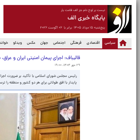
نیست بر لوح دلم جز الف قامت یار
پایگاه خبری الف
پنج‌شنبه ۱۵ مرداد ۱۴۰۵ برابر با ۰۶ آگوست ۲۰۲۶
(current)
سیاسی
اقتصادی
فرهنگی
اجتماعی
جهان
عکس
ویدئو
خواندن
قالیباف: اجرای پیمان امنیتی ایران و عراق
۲۹ مهر ۱۴۰۴، ۱۹:۰۰
رئیس مجلس شورای اسلامی با تأکید بر ضرورت اجرایی
پایدار با افق طولانی برای هر دو کشور و منطقه را ترس