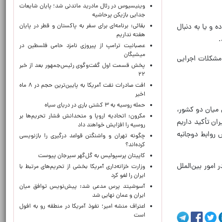
وینیسیوس در رئال مادرید ماندنی شد؛ پایان شایعات
جدایی بازیکن پرحاشیه
بقائی: برنامه‌ای برای سفر به پاکستان و قطر در پایان
 و یا به دنبال
هفته نداریم
.
عصبانیت ترامپ از پیروزی نامزد حامی فلسطین در
میشیگان
 مشکلات اجرایی
پخش قسمت اول گفت‌وگوی رئیس‌جمهور بعد از خبر
۲۲
افت صادرات نفت آمریکا به پایین‌ترین حجم در ۸ ماه
اخیر
حمله روسیه به ۳ کشتی باری در دریای سیاه
ی میان دو کشور،
مکرون: اتحادیه اروپا و متحدانش فشار تحریم‌ها بر
ان تأکید داریم
روسیه را افزایش خواهند داد
روابط دوجانبه
چگونه تهران و واشنگتن قواعد درگیری را بازنویسی
کرده‌اند؟
کاپیتان پرسپولیس به گل‌گهر سیرجان پیوست
امور بین‌الملل
وزارت خزانه‌داری آمریکا بخشی از تحریم‌های مرتبط با
ایران را لغو کرد
آسوشیتد پرس مدعی شد: پیش‌نویس توافق میان
ایران و عمان نهایی شد
اعتراف منشه امیر؛ نفوذ آمریکا در منطقه رو به افول
است