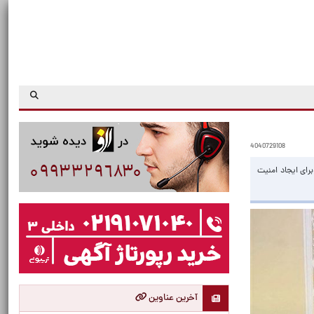
4040729108
رای ایجاد امنیت
آخرین عناوین