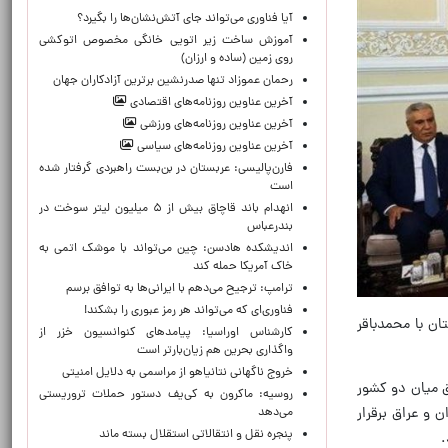
آیا فناوری می‌تواند جای آتش‌نشان‌ها را بگیرد؟
آموزش ساخت زیر اتویی خانگی مخصوص اتوکشی
روی زمین (ساده و ارزان)
رحمان عموزاد تنها صدرنشین برترین آزادکاران جهان
آخرین عناوین روزنامه‌های اقتصادی
آخرین عناوین روزنامه‌های ورزشی
آخرین عناوین روزنامه‌های سیاسی
فارن‌پالیسی: عربستان در بن‌بست راهبردی گرفتار شده
است
انهدام باند قاچاق بیش از ۵ میلیون لیتر سوخت در
بندرعباس
اندیشکده هادسن: چین می‌تواند با موشک اتمی به
خاک آمریکا حمله کند
ترامپ: ترجیح می‌دهم با ایرانی‌‌ها به توافق برسم
فناوری‌ای که می‌تواند هر رمز عبوری را بشکند!
ان با محمدباقر
کارشناس اوراسیا: پیامدهای کنوانسیون خزر از
واگذاری بحرین هم زیان‌بارتر است
خروج ناگهانی نتانیاهو از مراسمی به دلایل امنیتی
ق میان دو کشور
روسیه: ماکرون به کی‌یف دستور حملات تروریستی
 و عراق برقرار
می‌دهد
پنجره‌ نقل و انتقالاتی استقلال بسته ماند
.