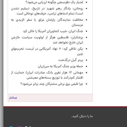
اعتبار یک نظرسنجی چگونه ارزیابی می‌شود؟
روحانی: یادگار رهبر شهید در تاریخ، تسلیم نشدن
است/ تمام ادعاهای ترامپ، حرف‌های توخالی است
مخالفت نمایندگان پارلمان عراق با سفر الزیدی به
عربستان
جنگ ایران، جیب کشاورزان آمریکا را خالی کرد
پزشکیان: فلسطین هرگز از اولویت سیاست خارجی
ایران خارج نخواهد شد
پکن تلافی کرد؛ ۶ نهاد آمریکایی در لیست تحریمهای
چین
پیتر گیل درگذشت
حمله وزیر جنگ آمریکا به سی‌ان‌ان
مهمانی ۱۲ هزار نفری بانک صادرات ایران/ حمایت از
اقشار کم‌درآمد با توزیع بسته‌های معیشتی
چرا قبض برق برخی مشترکان چند برابر می‌شود؟
بیشتر
ما را دنبال کنید.