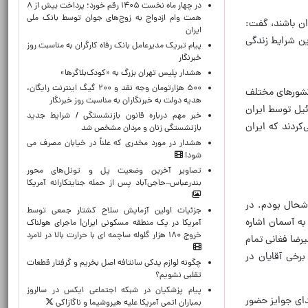
در چهار ماه نخست ۱۴۰۵ رقم خورد؛ پرداخت بیش از ۸
همت وام ازدواج به زوج‌های جوان توسط بانک ملی
باران باشند، گفت:
ایران
ین شرایط زندگی
پیام تبریک مدیرعامل بانک رفاه کارگران به مناسبت روز
خبرنگار
هشدار پلیس تهران بزرگ به «کودک‌بلاگرها»
۵۰۰ هزارتومان وجه نقد و ۲۰۰ گیگ اینترنت رایگان،
ا روزهای اولیه کلاس آمادگی ما برای حضور در مسابقات و نزدیک ۲۴۰ نفر از کشورهای مختلف
هدیه دولت به خبرنگاران به مناسبت روز خبرنگار
ئیل توسط ایران
خبر مهم درباره قانون بازنشستگی / شرایط جدید
کردند که ایران
بازنشستگی زنان و مردان مشخص شد
هشدار در مورد مخدری که علناً در خیابان مصرف می
شود!
تصاویر آخرین وضعیت پل و تونل‌های محور
بندرعباس–حاجی‌آباد پس از حمله جنایتکارانه آمریکا
وشحال بودم. در
جزئیات اولین آزمایش سلاح کشتار جمعی توسط
 به آسمان اشاره
آمریکا در یک منطقه مسکونی ایران| ماجرای هولناک
خروج ۱۸۰ هزار گلوله ساچمه ای با حرارت بالا در لامرد
رضا فغانی تمام
رخی آقایان در
چگونه لوازم یدکی سانتافه اصل بخریم و گرفتار قطعات
تقلبی نشویم؟
پیام پزشکیان در شبکه اجتماعی ایکس در سالروز
اقدام کرد و سال ۲۰۲۲ نیز امیر قطر برای اهدای جوایز حضور
بمباران اتمی آمریکا علیه هیروشیما و ناگازاکی