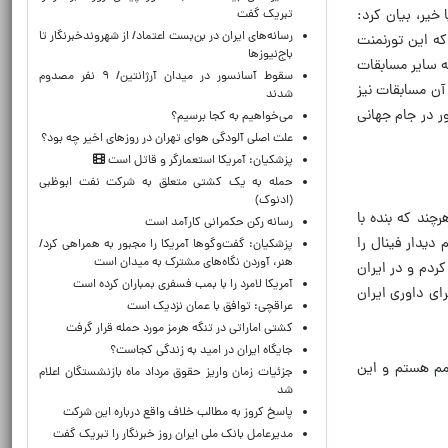
خیر، بیان کرد:
تبریک گفت
رسانه‌های ایران در بن‌بست اعتماد/ از شهروندخبرنگار تا
که این تورنمنت
باج‌نیوزها
ه سایر مسابقات
سقوط آسانسور در میدان آرژانتین/ ۹ نفر مصدوم
آن مسابقات نیز
شدند
ر در جام جهانی
می‌خواهیم به کجا برسیم؟
علت اصلی آلودگی هوای تهران در روزهای اخیر چه بود؟
پزشکیان: آمریکا استعمارگر و قاتل است
حمله به یک کشتی متعلق به شرکت نفت ابوظبی
(ادنوک)
چند که بنده با
رسانه رکن حکمرانی کارآمد است
دیدار فینال را
پزشکیان: گفت‌وگوها آمریکا را مجبور به همراهی کرد/
هنر، آوردن نگاه‌های مشترک به میدان است
ردم و در ایران
آمریکا لامرد را با بمب فسفری بمباران کرده است
ای داوری ایران
عراقچی: توافق با عمان نزدیک است
کشتی اماراتی در تنگه هرمز مورد حمله قرار گرفت
جایگاه ایران در امید به زندگی کجاست؟
دمم هستم و این
جزئیات زمان واریز حقوق مرداد ماه بازنشستگان اعلام
شد
پاسخ کروز به مطالب خلاف واقع درباره این شرکت
مدیرعامل بانک ملی ایران روز خبرنگار را تبریک گفت