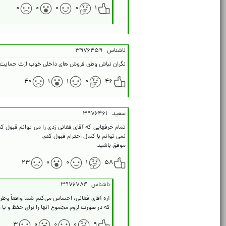
۰
۰
۰
۰
۱
ناشناس
۳۹۷۶۴۵۹
نگران نباش وطن فروش های داخلی خوب ازت حمایت 
۴۰
۱
۱
۰
۴۶
سعید
۳۹۷۶۴۶۱
تمام حرفهایی که آقای فغانی زدی را می توانم قبول کن
موفق باشید
۲۳
۰
۰
۱
۵۸
ناشناس
۳۹۷۶۷۸۴
آره آقای فغانی، احساس می‌کنم شما واقعاً وطن
که در صورت لزوم مجموع آنها را برای حفظ و ی
۳
۰
۰
۰
۹