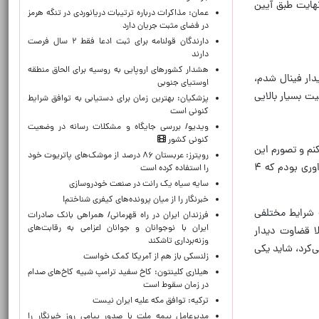
هایت طبق آیین
عمان: مذاکرات درباره ترتیبات دریانوردی در تنگه هرمز
در فضای مثبت جریان دارد
دارندگان قولنامه برای ثبت ادعا فقط ۲ سال فرصت
دارند
هشدار کشورهای اروپایی به روسیه برای الحاق منطقه
یدار فینال شدم،
اوستیای جنوبی
ت بسیار بالایی
پزشکیان‌: بهترین زمان برای دستیابی به توافق شرایط
کنونی است
ویدیو/ بررسی جایگاه و مشکلات رسانه در وضعیت
کنونی کشور
کنم و تصورم این
رویترز: عربستان ۸۶ درصد از موشک‌های پاتریوت خود
بود که قطعا قضاوت دیدار فینال نصیب داوران دیگری می‌شود، خاطرنشان کرد: در مجموع ۴ دیدار را قضاوت کردم و تنها داوری بودم که ۴
را استفاده کرده است
سایه سیاه یک رانت در صنعت خودروسازی
خبرنگار را از میان پرونده‌های کیفری شناختم!
ه شرایط مختلفی
​فرزندان ایران در راه قهرمانی/ همراهی بانک صادرات
ایران با نوجوانان و جوانان اعزامی به رقابت‌های
ا قضاوت دیدار
وزنه‌برداری تاشکند
ی‌کرد، شاید یکی
زلنسکی باز هم از آمریکا کمک خواست
هیلاری کلینتون: کاخ سفید ترامپ شبیه کاخ‌های صدام
در زمان سقوط است
ترکیه: توافق مکه علیه ایران نیست
مدیرعامل بیمه ملت با صدور پیامی روز خبرنگار را