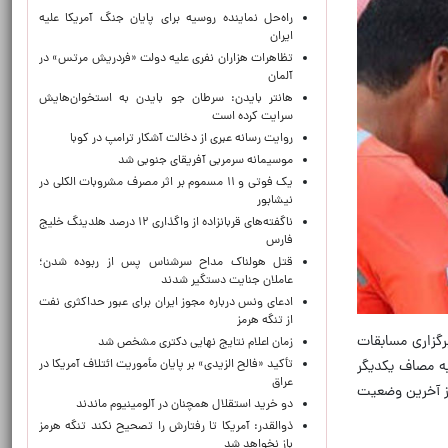
راه‌حل نماینده روسیه برای پایان جنگ آمریکا علیه
ایران
تظاهرات هزاران نفری علیه دولت «فردریش مرتس» در
آلمان
هانتر بایدن: سرطان جو بایدن به استخوان‌هایش
سرایت کرده است
روایت رسانه عبری از دخالت آشکار ترامپ در کوبا
موسیمانه سرمربی آفریقای جنوبی شد
یک فوتی و ۱۱ مسموم بر اثر مصرف مشروبات الکلی در
نیشابور
ناگفته‌های قربانزاده از واگذاری ۱۲ درصد هلدینگ خلیج
فارس
قتل هولناک مداح سرشناس پس از ربوده شدن؛
عاملان جنایت دستگیر شدند
ادعای ونس درباره مجوز ایران برای عبور حداکثری نفت
از تنگه هرمز
ل جام جهانی باشگاه‌ها ۲۰۲۵، اظهار کرد: روش برگزاری مسابقات
زمان اعلام نتایج نهایی دکتری مشخص شد
تأکید «فالح الزیدی» بر پایان مأموریت ائتلاف آمریکا در
ند و طبق جدول به مصاف یکدیگر
عراق
از آخرین وضعیت
دو خرید استقلال همچنان در آلومینیوم ماندند
ذوالقدر: آمریکا تا رفتارش را تصحیح نکند تنگه هرمز
باز نخواهد شد