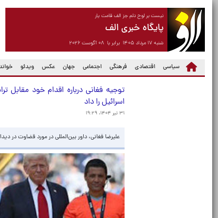
نیست بر لوح دلم جز الف قامت یار
پایگاه خبری الف
شنبه ۱۷ مرداد ۱۴۰۵ برابر با ۰۸ آگوست ۲۰۲۶
سیاسی
اقتصادی
فرهنگی
اجتماعی
جهان
عکس
ویدئو
خواندن
توجیه فغانی درباره اقدام خود مقابل تر
اسرائیل را داد
۳۱ تیر ۱۴۰۴، ۱۹:۲۹
علیرضا فغانی، داور بین‌المللی در مورد قضاوت در دیدار افت