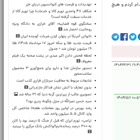
دام کردم و هیچ
تهدیدات و فرصت های کنوانسیون دریای خزر
شکاف ۴۷ واحدی تورم کالا و خدمات/ چرا تورم کالا از
خدمات سبقت گرفته است؟
سخنگوی قوه قضاییه: آقای خرازی به دادگاه ویژه
روحانیت احضار شد
ناتوانی آمریکا در پنهان کردن ضربات کوبنده ایران
قیمت جدید طلا و سکه امروز ۱۷ مردادماه ۱۴۰۵/ طلا
۱۹ میلیون تومان شد + جدول
لحظه‌ فحش دادن اکبر عبدی در پشت صحنه یک فیلم
معروف
۱۹:۴۸:۵۵
دستور سازمان غذا و دارو برای جمع‌آوری ۳ محصول
سلامت‌محور
شایعات مربوط به معافیت سربازان فراری کذب است
بدون تعارف با آتش نشان فداکار مازندرانی
تصویری جالب از پیرترین گربه دنیا که ۳۱ ساله شد
۱۰:۵۷:۰۵ 
سید حسن نصرالله در منزل چگونه پدری بود؟
رشد بورس در اولین روز معاملات هفته/ شاخص کل
وارد کانال ۵.۵ میلیون واحد شد
ترامپ: تورم ایران که قبل از جنگ ۵ درصد بود را الان
به ۳۰۰ درصد رسانده‌ایم!/واکنش بانک مرکزی را ببینید