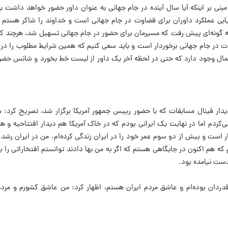
مبنی بر اینکه آیا سال آینده در جام جهانی به عنوان داور حضور خواهد داشت یا 
زیابی عملکرد داوران برای قضاوت در جام جهانی است و خداوند را شاکر هستم 
به گونه‌ای پیش رفت که مسیرمان برای حضور در جام جهانی تسهیل شد، هرچند ک
وت در جام جهانی برخوردار است و باید سعی کنیم که همین شرایط مطلوب را در 
حتمال وجود دارد که حتی در لحظه آخر یک داور از لیست خط بخورد و شانس حضو
ار فینال مسابقات که با حضور رییس جمهور آمریکا برگزار شد، تصریح کرد: هر
کردم اما در نهایت یک ایرانی بودم که در خاک آمریکا هم دیدار افتتاحیه و هم 
ر است و بیش از دو سوم عمر خود را در ایران زندگی کرده‌ام. من در ایران رشد ک
که هم اکنون در جایگاهی هستم که اگر به من بها دادند توانستم افتخاراتی را بر
دست نیامده بود.
اره قدردان بوده‌ام و عاشق مردم ایران هستم، اظهار کرد: من عاشق کشورم و مر