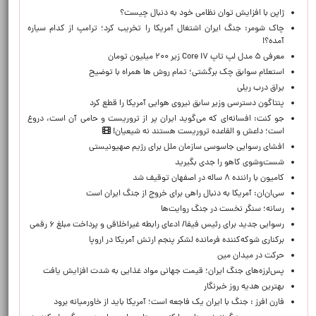
ژاپن با افزایش توان نظامی خود به دنبال چیست؟
چاک شومر: جنگ ایران اشتغال آمریکا را تخریب کرد؛ ترامپ از کدام سیاره
آمده؟!
معرفی ۵ مدل لپ تاپ Core i۷ زیر ۲۰۰ میلیون تومان
استعلام سوابق چک برگشتی؛ تمام روش ها همراه با توضیح
یراق درب ریلی
پنتاگون دسترسی وزیر سابق نیروی هوایی آمریکا را قطع کرد
جو کنت: افسانه‌ای که می‌گوید ایران پر از تروریست و حامی آن است، دروغ
است؛ داعش و القاعده تروریست هستند نه شیعیان!
افشای رسوایی جاسوسی سازمان ملل برای رژیم صهیونیستی
شست‌وشوی کاهو را جدی بگیرید
کامیون با راننده ۸ ساله در اصفهان توقیف شد
سی‌ان‌ان: آمریکا به دنبال راهی برای خروج از جنگ ایران است
رسانه؛ سنگر نخست در جنگ روایت‌ها
رسوایی جدید برای رئیس فیفا/ ادعای رابطه غیراخلاقی و پرداخت مبلغ ۶ رقمی
برکناری شوکه‌کننده فرمانده لشکر پنجم ارتش آمریکا در اروپا
حركت در ميدان مين
پس‌لرزه‌های جنگ ایران؛ قیمت جهانی مواد غذایی به شدت افزایش یافت
بهترین هدیه روز خبرنگار
فارن افرز : جنگ با ایران یک فاجعه است؛ آمریکا باید از خاورمیانه برود