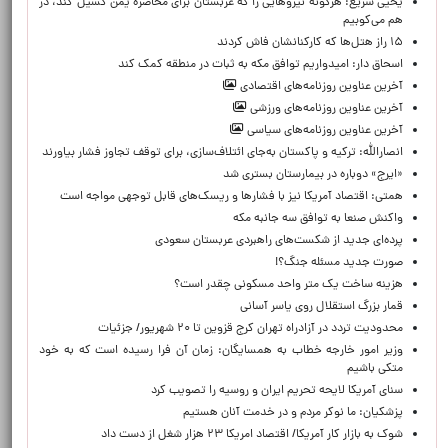
یحیی سریع: هرگونه نیروهایی را که عربستان برای محاصره یمن گسیل کند، در
هم می‌کوبیم
۱۵ راز هتل‌ها که کارکنانشان فاش کردند
اسحاق دار: امیدواریم توافق مکه به ثبات در منطقه کمک کند
آخرین عناوین روزنامه‌های اقتصادی
آخرین عناوین روزنامه‌های ورزشی
آخرین عناوین روزنامه‌های سیاسی
انصارالله: ترکیه و پاکستان به‌جای ائتلاف‌سازی، برای توقف تجاوز فشار بیاورند
«ایرج» دوباره در بیمارستان بستری شد
همتی: اقتصاد آمریکا نیز با فشارها و ریسک‌های قابل توجهی مواجه است
واکنش صنعا به توافق سه جانبه مکه
پرده‌ای جدید از شکست‌های راهبردی عربستان سعودی
صورت جدید مسئله جنگ؟!
هزینه ساخت یک متر واحد مسکونی چقدر است؟
قمار بزرگ استقلال روی یاسر آسانی
محدودیت تردد در آزادراه تهران کرج قزوین تا ۲۰ شهریور/ جزئیات
وزیر امور خارجه خطاب به همسایگان: زمان آن فرا رسیده است که به خود
متکی باشیم
سنای آمریکا لایحه تحریم ایران و روسیه را تصویب کرد
پزشکیان: ما نوکر مردم و در خدمت آنان هستیم
شوک به بازار کار آمریکا/ اقتصاد امریکا ۲۳ هزار شغل از دست داد