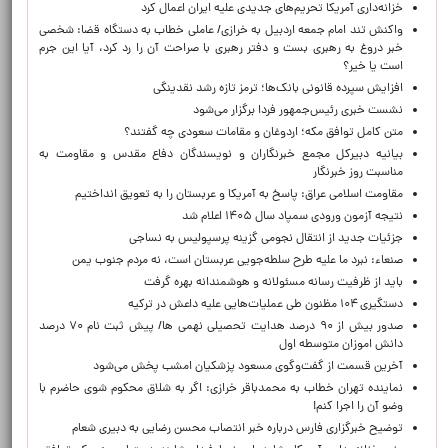
خزانه‌داری آمریکا تحریم‌های جدیدی علیه ایران اعمال کرد
واکنش تند امام جمعه اردبیل به خرازی/ عاملی خطاب به دستگاه قضا: شخصی
خبر دروغ به رهبری بست و دفتر رهبری با صراحت آن را رد کرد، آیا این جرم
است یا خیر؟
افزایش سپرده قانونی بانک‌ها؛ ترمز تازه رشد نقدینگی
نشست خبری رئیس‌جمهور فردا برگزار می‌شود
متن کامل توافق مکه؛ اردوغان و مقامات سعودی چه گفتند؟
بیانیه دبیرکل مجمع خبرنگاران و نویسندگان دفاع مقدس و مقاومت به
مناسبت روز خبرنگار
مقاومت اسلامی عراق: پاسخ به آمریکا و عربستان را به تعویق انداختیم
نتیجه آزمون ورودی سمپاد سال ۱۴۰۵ اعلام شد
جزئیات جدید از انتقال نجومی گزینه پرسپولیس به نساجی
صنعاء: نبرد ما علیه طرح سلطه‌جویی عربستان است، نه مردم جنوب یمن
باید از ظرفیت رسانه مسئولانه و هوشمندانه بهره گرفت
دستگیری ۱۰۴ مظنون طی عملیات‌هایی علیه داعش در ترکیه
صدور بیش از ۹۰ درصد هدایت تحصیلی نهمی ها/ پیش ثبت نام ۷۰ درصد
دانش اموزان متوسطه اول
آخرین قسمت از گفت‌وگوی مسعود پزشکیان امشب پخش می‌شود
نماینده تهران خطاب به محمدباقر خرازی: اگر به شلاق محکوم شوی حاضرم با
وضو آن را اجرا کنم!
توضیح خبرگزاری فارس درباره خبر انتصاب محسن رضایی به دبیری شعام