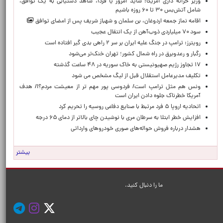
وزیر خزانه داری آمریکا: شاید امروز یا فردا، شاهد دستیابی به یک توافق،
شامل آتش‌بس ۳۰ تا ۶۰ روزه باشیم
اقامه نماز جمعه اردوغان، بن ‌سلمان و شهباز شریف پس از امضای توافق
سود ۷۰ میلیاردی ذوب‌آهن از یک انتقال عجیب
رویترز: ترامپ در جنگ علیه ایران بر سر ۲ راهی بدی گیر افتاده است
رگبار و رعدوبرق در راه شمال کشور؛ تهران خنک‌تر می‌شود
۱۷ تجاوز رژیم صهیونیستی به خاک سوریه در ۴۸ ساعت گذشته
تکلیف مدیرعامل استقلال قبل از لیگ مشخص می شود
ونس هم مثل ترامپ است/ فردوسی پور مهم تر از معیشت مردم؟!/ هدف
آمریکا خطرناک جلوه دادن ایران است
اتحادیه اروپا ۵ فرد مرتبط با صنایع دفاعی روسیه را تحریم کرد
افزایش خطر ابتلا به سرطان مری با نوشیدن چای بالاتر از دمای ۶۵ درجه
هشدار درباره فروش حواله‌های صوری خودروهای وارداتی
بیشتر
ما را دنبال کنید.