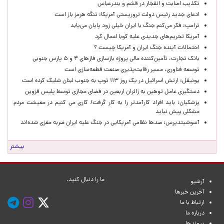
تکذیب اصابت و انفجار در قشم و بندرعباس
ادعای جدید رئیس دولت تروریستی آمریکا: تنگه هرمز باز است
ترامپ: فکر می‌کنم جنگ با ایران خیلی زود پایان می‌یابد
آمریکا تحریم‌های جدیدی علیه کوبا اعمال کرد
احتمالات آینده جنگ ایران و آمریکا چیست ؟
بانک تجارت، تأمین‌کننده مالی پروژه بازسازی فازهای ۴ و ۵ پارس جنوبی
توسعه فناوری، مسیر رقابت‌پذیری صنعت قطعه‌سازی است
یونیفل: ارتش اسرائیل در یک روز ۱۱۳ توپ به جنوب لبنان شلیک کرده است
دستگیری عامل توهین به زائران اربعین در فضای مجازی توسط پلیس قزوین
پزشکیان: باید افراد کارآمدتر را به کار گرفت/ کاری می کنیم در معیشت مردم
مشکلی پیش نیاید
آسوشیتدپرس: صدها نظامی آمریکایی در جنگ علیه ایران ضربه مغزی شده‌اند
بیشتر
ما را دنبال کنید.
آرشیو
آخرین خبرها
ارتباط با ما
درباره ما