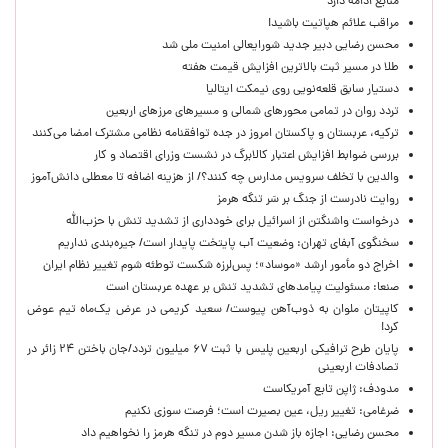
منابع ادامه دارد
مراقب علائم هپاتیت باشید!
محسن رضایی دبیر جدید شورایعالی امنیت ملی شد
طلا در مسیر ثبت بالاترین افزایش قیمت هفته
دستیار سابق قلعه‌نویی روی نیمکت ایتالیا
تردد روان در تمامی محورهای شمالی و مسیرهای مرزهای اربعین
ترکیه، عربستان و پاکستان امروز در جده توافقنامه نظامی مشترک امضا می‌کنند
بررسی ضوابط افزایش اعتبار کالابرگ در نشست وزرای اقتصاد و کار
والدین با تخلف سرویس مدارس چه کنند؟/ از هزینه اضافه تا معطلی دانش‌آموز
روایت نادرست از جنگ بر سَر تنگه هرمز
درخواست واشنگتن از اسرائیل برای خودداری از تشدید تنش با حزب‌الله
سخنگوی آبفای تهران: وضعیت آب پایتخت پایدار است/ جیره‌بندی نداریم
اخراج دو مأمور ارشد «موساد»؛ پس‌لرزه شکست توطئه شوم تغییر نظام ایران
صنعا: مسئولیت پیامدهای تشدید تنش بر عهده عربستان است
کاپیتان ملوان به ذوب‌آهن پیوست/ سعید کریمی در عرض یک‌ماه تیم عوض
کرد!
پایان طرح ترافیکی اربعین پلیس با ثبت ۶۷ میلیون تردد/جان باختن ۲۴ زائر در
تصادفات اربعینی
مدودف: ژاپن تابع آمریکاست
ضرغامی: تغییر ریل، عین بصیرت است؛ فرصت سوزی نکنیم
محسن رضایی: اجازه باز شدن مسیر دوم در تنگه هرمز را نخواهیم داد