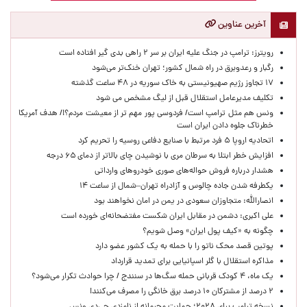
آخرین عناوین
رویترز: ترامپ در جنگ علیه ایران بر سر ۲ راهی بدی گیر افتاده است
رگبار و رعدوبرق در راه شمال کشور؛ تهران خنک‌تر می‌شود
۱۷ تجاوز رژیم صهیونیستی به خاک سوریه در ۴۸ ساعت گذشته
تکلیف مدیرعامل استقلال قبل از لیگ مشخص می شود
ونس هم مثل ترامپ است/ فردوسی پور مهم تر از معیشت مردم؟!/ هدف آمریکا
خطرناک جلوه دادن ایران است
اتحادیه اروپا ۵ فرد مرتبط با صنایع دفاعی روسیه را تحریم کرد
افزایش خطر ابتلا به سرطان مری با نوشیدن چای بالاتر از دمای ۶۵ درجه
هشدار درباره فروش حواله‌های صوری خودروهای وارداتی
یکطرفه شدن جاده چالوس و آزادراه تهران–شمال از ساعت ۱۴
انصارالله: متجاوزان سعودی در یمن در امان نخواهند بود
علی اکبری: دشمن در مقابل ایران شکست مفتضحانه‌ای خورده است
چگونه به «کیف پول ایران» وصل شویم؟
پوتین قصد محک ناتو را با حمله به یک کشور عضو دارد
مذاکره استقلال با گلر اسپانیایی برای تمدید قرارداد
یک ماه، ۴ کودک قربانی حمله سگ‌ها در سنندج / چرا حوادث تکرار می‌شود؟
۲ درصد از مشترکان ۱۰ درصد برق خانگی را مصرف می‌کنند!