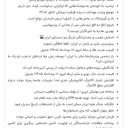
نسخه ترامپ برای ۲۰۲۸؛ حمایت محرمانه از نامزدی جی‌دی ونس
ترامپ: ما خودمان به موشک‌هایی که اوکراین درخواست کرده، نیاز داریم
موضع وزارت بهداشت درباره ظرفیت پزشکی کنکور ۱۴۰۵
باد و گردوخاک در بخش‌هایی از کشور/ دریای مازندران مواج است
شروع تلخ مدافع تیم ملی پس از جدایی از پرسپولیس
بهترین هدیه به خبرنگاران چیست؟
استایل عجیب و بحث‌برانگیز بازیگر مرد سینمای ایران
پیش‌بینی پاییز پر بارش در ایران؛ لطفا غافلگیر نشوید
قیمت جدید طلا و سکه امروز ۱۶ مردادماه ۱۴۰۵/ جدول
راز دشمنی وزیرخارجه لبنان با ایران / یوسف رجی چه ارتباطی با حزب نزدیک به
اسرائیل دارد؟
بلاتکلیفی پرونده‌های مشاغل سخت/ دولت از بررسی آیین‌نامه خبر داد
قیمت جدید دلار، یورو و سایر ارزها امروز ۱۶ مردادماه ۱۴۰۵/ جدول
افزایش اعتبار کالابرگ الکترونیکی جدی شد/ جزییات جلسه ویژه دولت درباره
افزایش مبلغ کالابرگ
سامانه ضد موشکی لیزری؛ از بلوف سیاسی تا واقعیت میدانی
جزئیات ثبت ادعا، تهیه نقشه UTM و ارائه مادر سند اعلام شد
تلگراف: جنگ علیه ایران ممکن است به یکی از اشتباهات تاریخ تبدیل شود
خطر پنهان التهاب لثه برای استخوان‌ها
فرمان اجرایی دوباره ترامپ برای محدود کردن «حق تابعیت بر اساس تولد»
پرداخت مطالبات بازنشستگان در اولویت تأمین اجتماعی؛ پیگیری برای تأمین