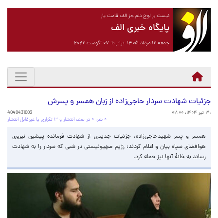
نیست بر لوح دلم جز الف قامت یار
پایگاه خبری الف
جمعه ۱۶ مرداد ۱۴۰۵ برابر با ۰۷ آگوست ۲۰۲۶
جزئیات شهادت سردار حاجی‌زاده از زبان همسر و پسرش
۳۱ تیر ۱۴۰۴، ۰۲:۰۰
4040431003
۰ نظر، ۰ در صف انتشار و ۳ تکراری یا غیرقابل انتشار
همسر و پسر شهیدحاجی‌زاده، جزئیات جدیدی از شهادت فرمانده پیشین نیروی
هوافضای سپاه بیان و اعلام کردند: رژیم صهیونیستی در شبی که سردار را به شهادت
رساند به خانۀ آنها نیز حمله کرد.